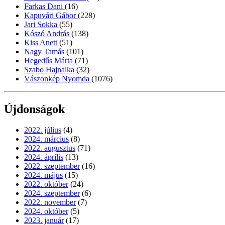
Farkas Dani
(16)
Kapuvári Gábor
(228)
Jari Sokka
(55)
Kószó András
(138)
Kiss Anett
(51)
Nagy Tamás
(101)
Hegedűs Márta
(71)
Szabo Hajnalka
(32)
Vászonkép Nyomda
(1076)
Újdonságok
2022. július
(4)
2024. március
(8)
2022. augusztus
(71)
2024. április
(13)
2022. szeptember
(16)
2024. május
(15)
2022. október
(24)
2024. szeptember
(6)
2022. november
(7)
2024. október
(5)
2023. január
(17)