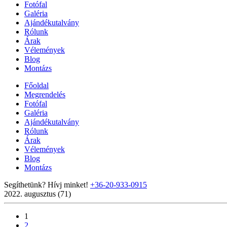
Fotófal
Galéria
Ajándékutalvány
Rólunk
Árak
Vélemények
Blog
Montázs
Főoldal
Megrendelés
Fotófal
Galéria
Ajándékutalvány
Rólunk
Árak
Vélemények
Blog
Montázs
Segíthetünk? Hívj minket!
+36-20-933-0915
2022. augusztus (71)
1
2