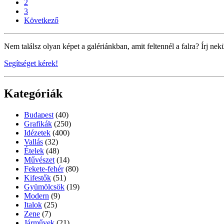
2
3
Következő
Nem találsz olyan képet a galériánkban, amit feltennél a falra? Írj nek
Segítséget kérek!
Kategóriák
Budapest
(40)
Grafikák
(250)
Idézetek
(400)
Vallás
(32)
Ételek
(48)
Művészet
(14)
Fekete-fehér
(80)
Kifestők
(51)
Gyümölcsök
(19)
Modern
(9)
Italok
(25)
Zene
(7)
Járművek
(21)