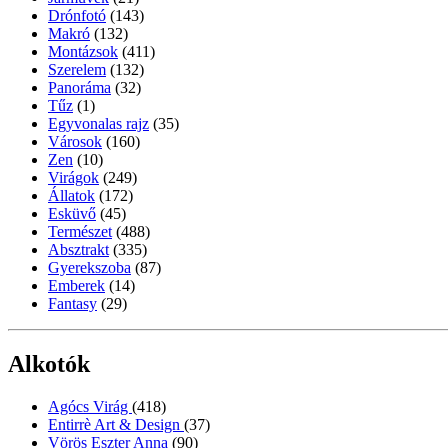
Drónfotó
(143)
Makró
(132)
Montázsok
(411)
Szerelem
(132)
Panoráma
(32)
Tűz
(1)
Egyvonalas rajz
(35)
Városok
(160)
Zen
(10)
Virágok
(249)
Állatok
(172)
Esküvő
(45)
Természet
(488)
Absztrakt
(335)
Gyerekszoba
(87)
Emberek
(14)
Fantasy
(29)
Alkotók
Agócs Virág
(418)
Entirrè Art & Design
(37)
Vörös Eszter Anna
(90)