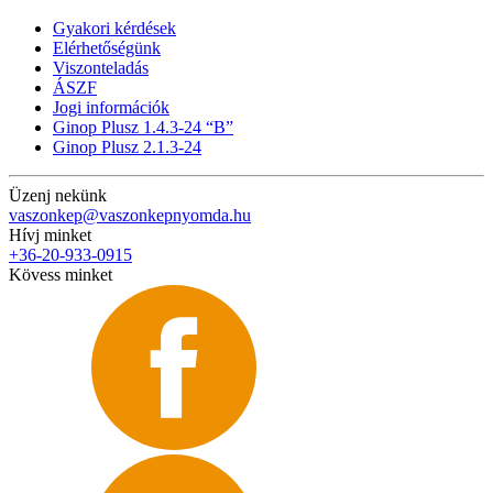
Gyakori kérdések
Elérhetőségünk
Viszonteladás
ÁSZF
Jogi információk
Ginop Plusz 1.4.3-24 “B”
Ginop Plusz 2.1.3-24
Üzenj nekünk
vaszonkep@vaszonkepnyomda.hu
Hívj minket
+36-20-933-0915
Kövess minket