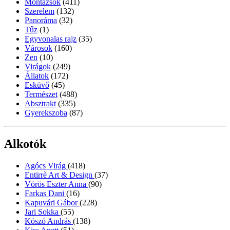
Montázsok
(411)
Szerelem
(132)
Panoráma
(32)
Tűz
(1)
Egyvonalas rajz
(35)
Városok
(160)
Zen
(10)
Virágok
(249)
Állatok
(172)
Esküvő
(45)
Természet
(488)
Absztrakt
(335)
Gyerekszoba
(87)
Alkotók
Agócs Virág
(418)
Entirrè Art & Design
(37)
Vörös Eszter Anna
(90)
Farkas Dani
(16)
Kapuvári Gábor
(228)
Jari Sokka
(55)
Kószó András
(138)