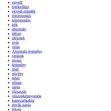
egyedi
fotókollázs
egyedi ajándék
fotomontázs
képmontázs
kék
absztrakt
idézet
idézetek
nyár
virág
Absztrakt festmény
virágok
tavasz
festmény
zöld
növény
fehér
nőnap
sárga
rózsaszín
vászonképnyomda
kapuvarigabor
anyák napja
fekete