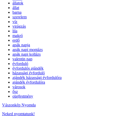
állatok
állat
barna
szerelem
víz
virágzás
lila
makró
erdő
apák napja
apák napi montázs
apák napi kollázs
valentin nap
évforduló
évfordulós ajándék
házassági évforduló
ajándék házassági évfordulóra
ajándék évfordulóra
városok
ősz
olajfestmény
Vászonkép Nyomda
Neked nyomtatunk!