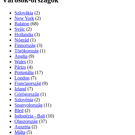
Városok-országok
Szlovákia
(2)
New York
(2)
Balaton
(68)
Svájc
(2)
Hollandia
(3)
Nógrád
(1)
Finnország
(3)
Törökország
(1)
Anglia
(9)
Wales
(1)
Párizs
(4)
Portugália
(17)
London
(7)
Franciaország
(9)
Izland
(7)
Görögország
(1)
Szlovénia
(2)
Spanyolország
(11)
Bled
(2)
Indonézia - Bali
(10)
Olaszország
(37)
Ausztria
(2)
Málta
(5)