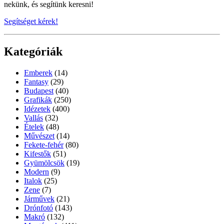
nekünk, és segítünk keresni!
Segítséget kérek!
Kategóriák
Emberek
(14)
Fantasy
(29)
Budapest
(40)
Grafikák
(250)
Idézetek
(400)
Vallás
(32)
Ételek
(48)
Művészet
(14)
Fekete-fehér
(80)
Kifestők
(51)
Gyümölcsök
(19)
Modern
(9)
Italok
(25)
Zene
(7)
Járművek
(21)
Drónfotó
(143)
Makró
(132)