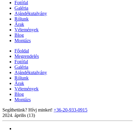
Fotófal
Galéria
Ajándékutalvány
Rólunk
Árak
Vélemények
Blog
Montázs
Főoldal
Megrendelés
Fotófal
Galéria
Ajándékutalvány
Rólunk
Árak
Vélemények
Blog
Montázs
Segíthetünk? Hívj minket!
+36-20-933-0915
2024. április (13)