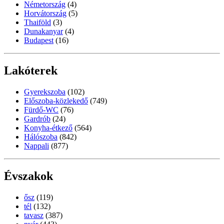
Németország
(4)
Horvátország
(5)
Thaiföld
(3)
Dunakanyar
(4)
Budapest
(16)
Lakóterek
Gyerekszoba
(102)
Előszoba-közlekedő
(749)
Fürdő-WC
(76)
Gardrób
(24)
Konyha-étkező
(564)
Hálószoba
(842)
Nappali
(877)
Évszakok
ősz
(119)
tél
(132)
tavasz
(387)