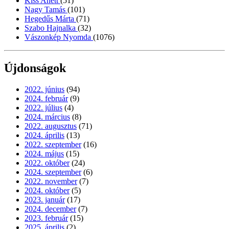
Kiss Anett
(51)
Nagy Tamás
(101)
Hegedűs Márta
(71)
Szabo Hajnalka
(32)
Vászonkép Nyomda
(1076)
Újdonságok
2022. június
(94)
2024. február
(9)
2022. július
(4)
2024. március
(8)
2022. augusztus
(71)
2024. április
(13)
2022. szeptember
(16)
2024. május
(15)
2022. október
(24)
2024. szeptember
(6)
2022. november
(7)
2024. október
(5)
2023. január
(17)
2024. december
(7)
2023. február
(15)
2025. április
(2)