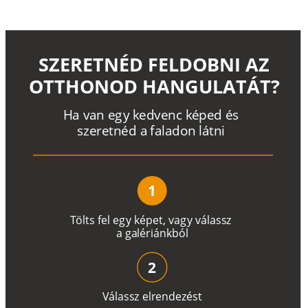
SZERETNÉD FELDOBNI AZ
OTTHONOD HANGULATÁT?
H
a
v
a
n
e
g
y
k
e
d
v
e
n
c
k
é
p
e
d
é
s
s
z
e
r
e
t
n
é
d a
f
a
l
a
d
o
n
l
á
t
n
i
1
T
ö
l
t
s
f
e
l
e
g
y
k
é
pe
t
,
v
a
g
y
v
á
l
a
ss
z
a
g
a
lé
r
i
án
k
b
ó
l
2
V
á
l
a
ss
z
e
l
r
e
n
d
e
z
é
s
t