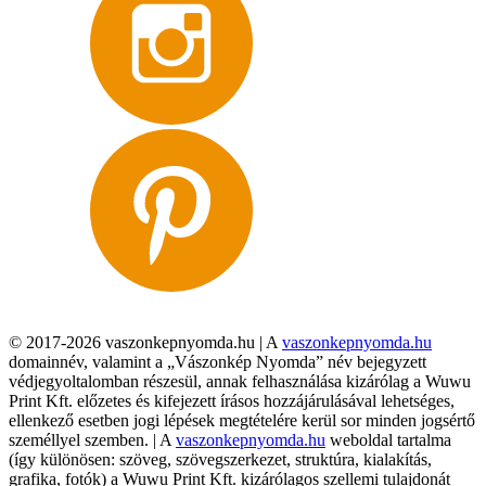
© 2017-2026 vaszonkepnyomda.hu | A
vaszonkepnyomda.hu
domainnév, valamint a „Vászonkép Nyomda” név bejegyzett
védjegyoltalomban részesül, annak felhasználása kizárólag a Wuwu
Print Kft. előzetes és kifejezett írásos hozzájárulásával lehetséges,
ellenkező esetben jogi lépések megtételére kerül sor minden jogsértő
személlyel szemben. | A
vaszonkepnyomda.hu
weboldal tartalma
(így különösen: szöveg, szövegszerkezet, struktúra, kialakítás,
grafika, fotók) a Wuwu Print Kft. kizárólagos szellemi tulajdonát