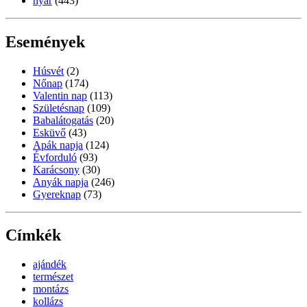
nyár
(443)
Események
Húsvét
(2)
Nőnap
(174)
Valentin nap
(113)
Születésnap
(109)
Babalátogatás
(20)
Esküvő
(43)
Apák napja
(124)
Évforduló
(93)
Karácsony
(30)
Anyák napja
(246)
Gyereknap
(73)
Címkék
ajándék
természet
montázs
kollázs