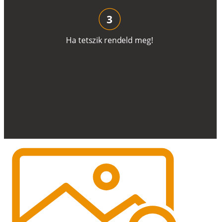
3
H
a
t
e
t
s
z
i
k
r
e
n
d
el
d
m
e
g
!