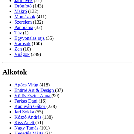
Járművek
(21)
Drónfotó
(143)
Makró
(132)
Montázsok
(411)
Szerelem
(132)
Panoráma
(32)
Tűz
(1)
Egyvonalas rajz
(35)
Városok
(160)
Zen
(10)
Virágok
(249)
Alkotók
Agócs Virág
(418)
Entirrè Art & Design
(37)
Vörös Eszter Anna
(90)
Farkas Dani
(16)
Kapuvári Gábor
(228)
Jari Sokka
(55)
Kószó András
(138)
Kiss Anett
(51)
Nagy Tamás
(101)
Hegedűs Márta
(71)