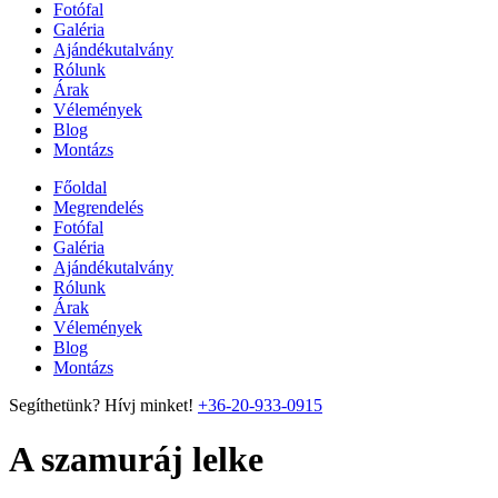
Fotófal
Galéria
Ajándékutalvány
Rólunk
Árak
Vélemények
Blog
Montázs
Főoldal
Megrendelés
Fotófal
Galéria
Ajándékutalvány
Rólunk
Árak
Vélemények
Blog
Montázs
Segíthetünk? Hívj minket!
+36-20-933-0915
A szamuráj lelke