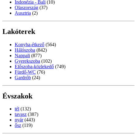
Indonézia - Bali
(10)
Olaszország
(37)
Ausztria
(2)
Lakóterek
Konyha-étkező
(564)
Hálószoba
(842)
Nappali
(877)
Gyerekszoba
(102)
Előszoba-közlekedő
(749)
Fürdő-WC
(76)
Gardrób
(24)
Évszakok
tél
(132)
tavasz
(387)
nyár
(443)
ősz
(119)