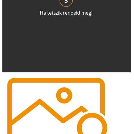
H
a
t
e
t
s
z
i
k
r
e
n
d
el
d
m
e
g
!