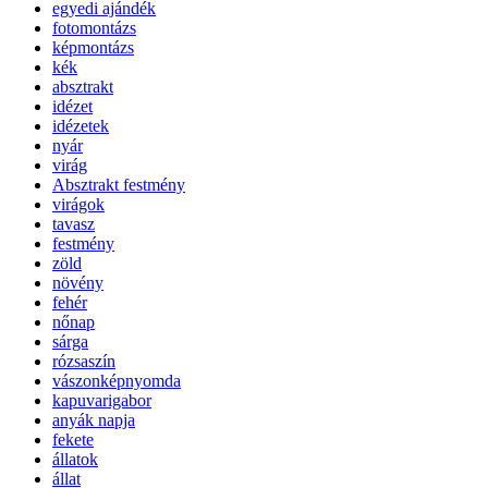
egyedi ajándék
fotomontázs
képmontázs
kék
absztrakt
idézet
idézetek
nyár
virág
Absztrakt festmény
virágok
tavasz
festmény
zöld
növény
fehér
nőnap
sárga
rózsaszín
vászonképnyomda
kapuvarigabor
anyák napja
fekete
állatok
állat