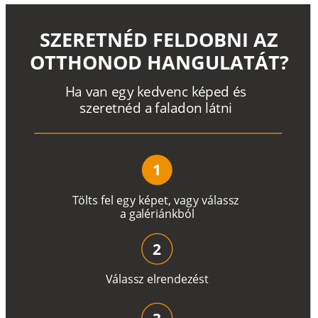
SZERETNÉD FELDOBNI AZ
OTTHONOD HANGULATÁT?
H
a
v
a
n
e
g
y
k
e
d
v
e
n
c
k
é
p
e
d
é
s
s
z
e
r
e
t
n
é
d a
f
a
l
a
d
o
n
l
á
t
n
i
1
T
ö
l
t
s
f
e
l
e
g
y
k
é
pe
t
,
v
a
g
y
v
á
l
a
ss
z
a
g
a
lé
r
i
án
k
b
ó
l
2
V
á
l
a
ss
z
e
l
r
e
n
d
e
z
é
s
t
3