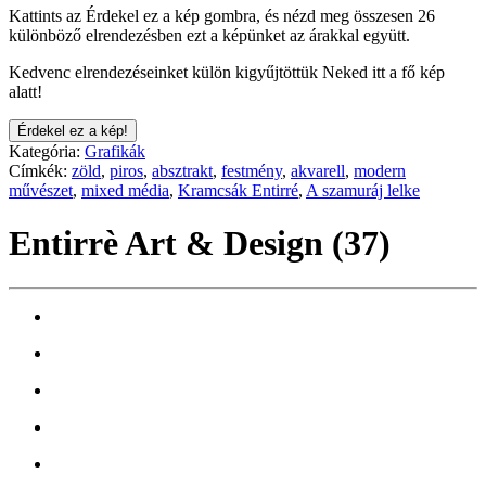
Kattints az Érdekel ez a kép gombra, és nézd meg összesen 26
különböző elrendezésben ezt a képünket az árakkal együtt.
Kedvenc elrendezéseinket külön kigyűjtöttük Neked itt a fő kép
alatt!
Érdekel ez a kép!
Kategória:
Grafikák
Címkék:
zöld
,
piros
,
absztrakt
,
festmény
,
akvarell
,
modern
művészet
,
mixed média
,
Kramcsák Entirré
,
A szamuráj lelke
Entirrè Art & Design (37)