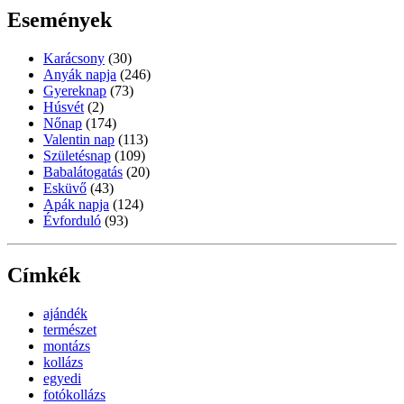
Események
Karácsony
(30)
Anyák napja
(246)
Gyereknap
(73)
Húsvét
(2)
Nőnap
(174)
Valentin nap
(113)
Születésnap
(109)
Babalátogatás
(20)
Esküvő
(43)
Apák napja
(124)
Évforduló
(93)
Címkék
ajándék
természet
montázs
kollázs
egyedi
fotókollázs