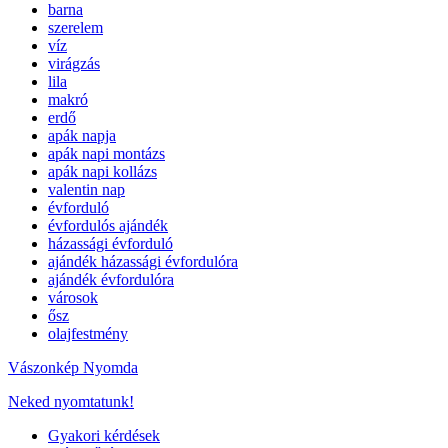
barna
szerelem
víz
virágzás
lila
makró
erdő
apák napja
apák napi montázs
apák napi kollázs
valentin nap
évforduló
évfordulós ajándék
házassági évforduló
ajándék házassági évfordulóra
ajándék évfordulóra
városok
ősz
olajfestmény
Vászonkép Nyomda
Neked nyomtatunk!
Gyakori kérdések