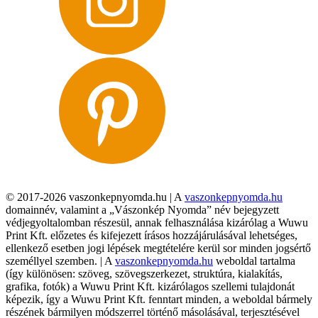
© 2017-2026 vaszonkepnyomda.hu | A
vaszonkepnyomda.hu
domainnév, valamint a „Vászonkép Nyomda” név bejegyzett
védjegyoltalomban részesül, annak felhasználása kizárólag a Wuwu
Print Kft. előzetes és kifejezett írásos hozzájárulásával lehetséges,
ellenkező esetben jogi lépések megtételére kerül sor minden jogsértő
személlyel szemben. | A
vaszonkepnyomda.hu
weboldal tartalma
(így különösen: szöveg, szövegszerkezet, struktúra, kialakítás,
grafika, fotók) a Wuwu Print Kft. kizárólagos szellemi tulajdonát
képezik, így a Wuwu Print Kft. fenntart minden, a weboldal bármely
részének bármilyen módszerrel történő másolásával, terjesztésével