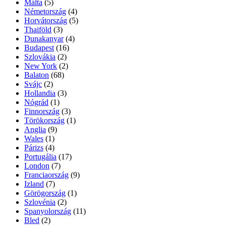
Málta
(5)
Németország
(4)
Horvátország
(5)
Thaiföld
(3)
Dunakanyar
(4)
Budapest
(16)
Szlovákia
(2)
New York
(2)
Balaton
(68)
Svájc
(2)
Hollandia
(3)
Nógrád
(1)
Finnország
(3)
Törökország
(1)
Anglia
(9)
Wales
(1)
Párizs
(4)
Portugália
(17)
London
(7)
Franciaország
(9)
Izland
(7)
Görögország
(1)
Szlovénia
(2)
Spanyolország
(11)
Bled
(2)