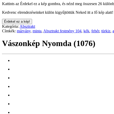
Kattints az Érdekel ez a kép gombra, és nézd meg összesen 26 különb
Kedvenc elrendezéseinket külön kigyűjtöttük Neked itt a fő kép alatt!
Érdekel ez a kép!
Kategória:
Absztrakt
Címkék:
márvány
,
minta
,
Absztrakt festmény 104
,
kék
,
fehér
,
türkiz
,
Vászonkép Nyomda (1076)