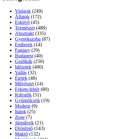
Virágok
(249)
Állatok
(172)
Esküvő
(45)
Természet
(488)
Absztrakt
(335)
Gyerekszoba
(87)
Emberek
(14)
Fantasy
(29)
Budapest
(40)
Grafikák
(250)
Idézetek
(400)
Vallás
(32)
Ételek
(48)
Művészet
(14)
Fekete-fehér
(80)
Kifestők
(51)
Gyümölcsök
(19)
Modern
(9)
Italok
(25)
Zene
(7)
Járművek
(21)
Drónfotó
(143)
Makró
(132)