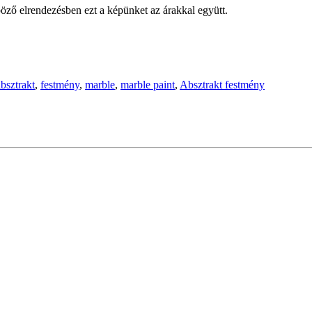
öző elrendezésben ezt a képünket az árakkal együtt.
absztrakt
,
festmény
,
marble
,
marble paint
,
Absztrakt festmény