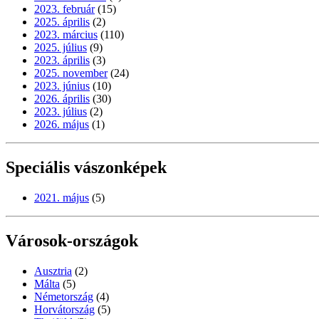
2023. február
(15)
2025. április
(2)
2023. március
(110)
2025. július
(9)
2023. április
(3)
2025. november
(24)
2023. június
(10)
2026. április
(30)
2023. július
(2)
2026. május
(1)
Speciális vászonképek
2021. május
(5)
Városok-országok
Ausztria
(2)
Málta
(5)
Németország
(4)
Horvátország
(5)