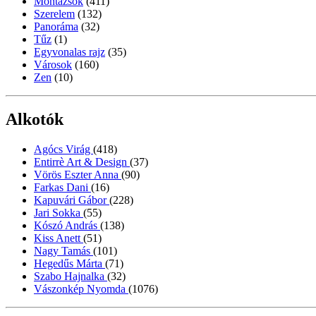
Montázsok
(411)
Szerelem
(132)
Panoráma
(32)
Tűz
(1)
Egyvonalas rajz
(35)
Városok
(160)
Zen
(10)
Alkotók
Agócs Virág
(418)
Entirrè Art & Design
(37)
Vörös Eszter Anna
(90)
Farkas Dani
(16)
Kapuvári Gábor
(228)
Jari Sokka
(55)
Kószó András
(138)
Kiss Anett
(51)
Nagy Tamás
(101)
Hegedűs Márta
(71)
Szabo Hajnalka
(32)
Vászonkép Nyomda
(1076)