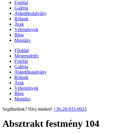
Fotófal
Galéria
Ajándékutalvány
Rólunk
Árak
Vélemények
Blog
Montázs
Főoldal
Megrendelés
Fotófal
Galéria
Ajándékutalvány
Rólunk
Árak
Vélemények
Blog
Montázs
Segíthetünk? Hívj minket!
+36-20-933-0915
Absztrakt festmény 104