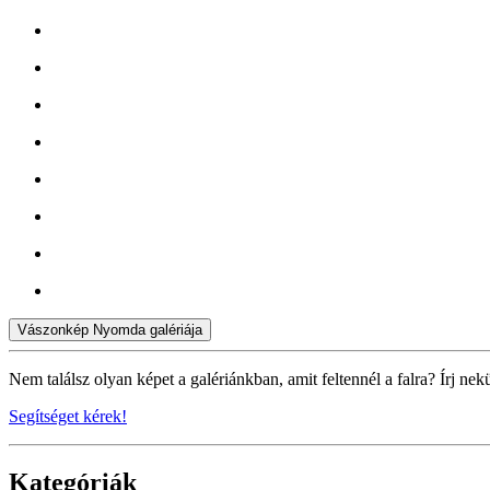
Vászonkép Nyomda galériája
Nem találsz olyan képet a galériánkban, amit feltennél a falra? Írj nek
Segítséget kérek!
Kategóriák