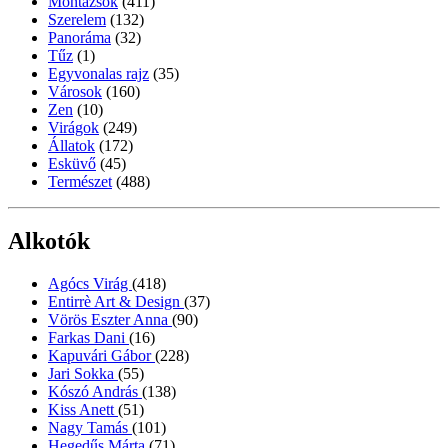
Montázsok
(411)
Szerelem
(132)
Panoráma
(32)
Tűz
(1)
Egyvonalas rajz
(35)
Városok
(160)
Zen
(10)
Virágok
(249)
Állatok
(172)
Esküvő
(45)
Természet
(488)
Alkotók
Agócs Virág
(418)
Entirrè Art & Design
(37)
Vörös Eszter Anna
(90)
Farkas Dani
(16)
Kapuvári Gábor
(228)
Jari Sokka
(55)
Kószó András
(138)
Kiss Anett
(51)
Nagy Tamás
(101)
Hegedűs Márta
(71)