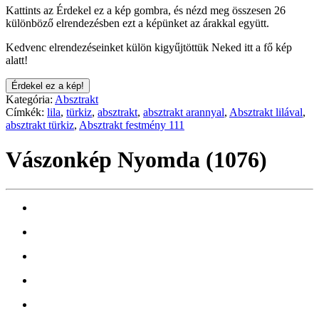
Kattints az Érdekel ez a kép gombra, és nézd meg összesen 26
különböző elrendezésben ezt a képünket az árakkal együtt.
Kedvenc elrendezéseinket külön kigyűjtöttük Neked itt a fő kép
alatt!
Érdekel ez a kép!
Kategória:
Absztrakt
Címkék:
lila
,
türkiz
,
absztrakt
,
absztrakt arannyal
,
Absztrakt lilával
,
absztrakt türkiz
,
Absztrakt festmény 111
Vászonkép Nyomda (1076)