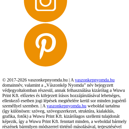
© 2017-2026 vaszonkepnyomda.hu | A
vaszonkepnyomda.hu
domainnév, valamint a „Vászonkép Nyomda” név bejegyzett
védjegyoltalomban részesül, annak felhasználása kizárólag a Wuwu
Print Kft. előzetes és kifejezett írásos hozzájárulásával lehetséges,
ellenkező esetben jogi lépések megtételére kerül sor minden jogsértő
személlyel szemben. | A
vaszonkepnyomda.hu
weboldal tartalma
(így különösen: szöveg, szövegszerkezet, struktúra, kialakítás,
grafika, fotók) a Wuwu Print Kft. kizárólagos szellemi tulajdonát
képezik, így a Wuwu Print Kft. fenntart minden, a weboldal bármely
részének bármilyen módszerrel történő másolásával, terjesztésével