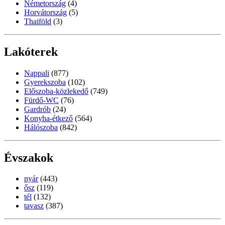
Németország
(4)
Horvátország
(5)
Thaiföld
(3)
Lakóterek
Nappali
(877)
Gyerekszoba
(102)
Előszoba-közlekedő
(749)
Fürdő-WC
(76)
Gardrób
(24)
Konyha-étkező
(564)
Hálószoba
(842)
Évszakok
nyár
(443)
ősz
(119)
tél
(132)
tavasz
(387)