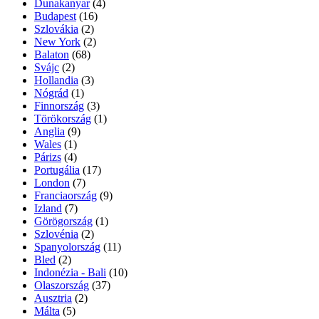
Dunakanyar
(4)
Budapest
(16)
Szlovákia
(2)
New York
(2)
Balaton
(68)
Svájc
(2)
Hollandia
(3)
Nógrád
(1)
Finnország
(3)
Törökország
(1)
Anglia
(9)
Wales
(1)
Párizs
(4)
Portugália
(17)
London
(7)
Franciaország
(9)
Izland
(7)
Görögország
(1)
Szlovénia
(2)
Spanyolország
(11)
Bled
(2)
Indonézia - Bali
(10)
Olaszország
(37)
Ausztria
(2)
Málta
(5)