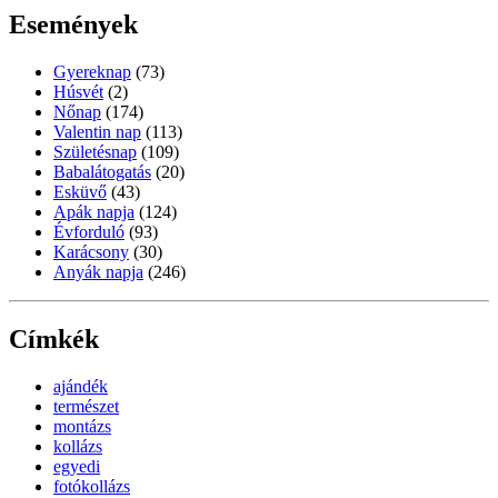
Események
Gyereknap
(73)
Húsvét
(2)
Nőnap
(174)
Valentin nap
(113)
Születésnap
(109)
Babalátogatás
(20)
Esküvő
(43)
Apák napja
(124)
Évforduló
(93)
Karácsony
(30)
Anyák napja
(246)
Címkék
ajándék
természet
montázs
kollázs
egyedi
fotókollázs