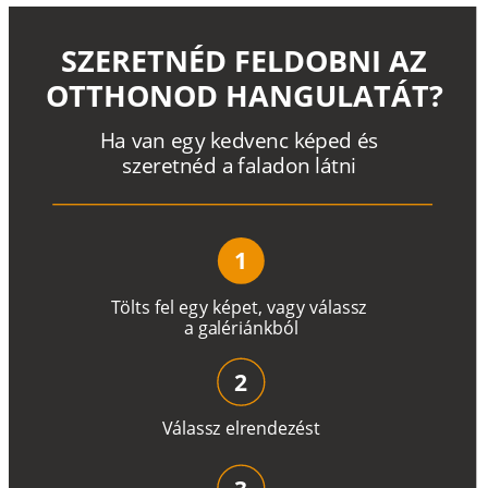
SZERETNÉD FELDOBNI AZ
OTTHONOD HANGULATÁT?
H
a
v
a
n
e
g
y
k
e
d
v
e
n
c
k
é
p
e
d
é
s
s
z
e
r
e
t
n
é
d a
f
a
l
a
d
o
n
l
á
t
n
i
1
T
ö
l
t
s
f
e
l
e
g
y
k
é
pe
t
,
v
a
g
y
v
á
l
a
ss
z
a
g
a
lé
r
i
án
k
b
ó
l
2
V
á
l
a
ss
z
e
l
r
e
n
d
e
z
é
s
t
3