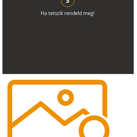
H
a
t
e
t
s
z
i
k
r
e
n
d
el
d
m
e
g
!