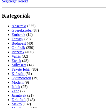
Segítséget kérek!
Kategóriák
Absztrakt
(335)
Gyerekszoba
(87)
Emberek
(14)
Fantasy
(29)
Budapest
(40)
Grafikák
(250)
Idézetek
(400)
Vallás
(32)
Ételek
(48)
Művészet
(14)
Fekete-fehér
(80)
Kifestők
(51)
Gyümölcsök
(19)
Modern
(9)
Italok
(25)
Zene
(7)
Járművek
(21)
Drónfotó
(143)
Makró
(132)