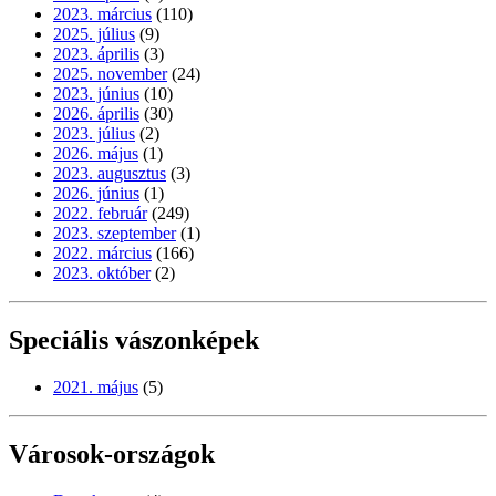
2023. március
(110)
2025. július
(9)
2023. április
(3)
2025. november
(24)
2023. június
(10)
2026. április
(30)
2023. július
(2)
2026. május
(1)
2023. augusztus
(3)
2026. június
(1)
2022. február
(249)
2023. szeptember
(1)
2022. március
(166)
2023. október
(2)
Speciális vászonképek
2021. május
(5)
Városok-országok