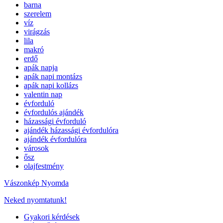
barna
szerelem
víz
virágzás
lila
makró
erdő
apák napja
apák napi montázs
apák napi kollázs
valentin nap
évforduló
évfordulós ajándék
házassági évforduló
ajándék házassági évfordulóra
ajándék évfordulóra
városok
ősz
olajfestmény
Vászonkép Nyomda
Neked nyomtatunk!
Gyakori kérdések