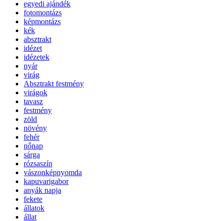
egyedi ajándék
fotomontázs
képmontázs
kék
absztrakt
idézet
idézetek
nyár
virág
Absztrakt festmény
virágok
tavasz
festmény
zöld
növény
fehér
nőnap
sárga
rózsaszín
vászonképnyomda
kapuvarigabor
anyák napja
fekete
állatok
állat