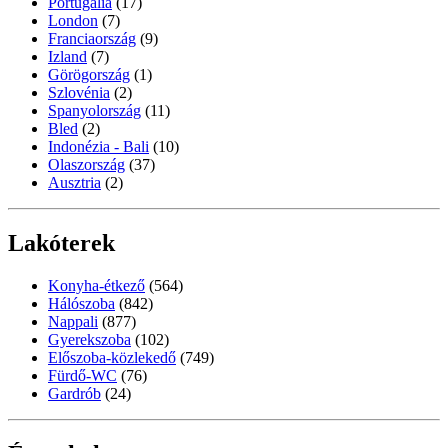
Portugália
(17)
London
(7)
Franciaország
(9)
Izland
(7)
Görögország
(1)
Szlovénia
(2)
Spanyolország
(11)
Bled
(2)
Indonézia - Bali
(10)
Olaszország
(37)
Ausztria
(2)
Lakóterek
Konyha-étkező
(564)
Hálószoba
(842)
Nappali
(877)
Gyerekszoba
(102)
Előszoba-közlekedő
(749)
Fürdő-WC
(76)
Gardrób
(24)