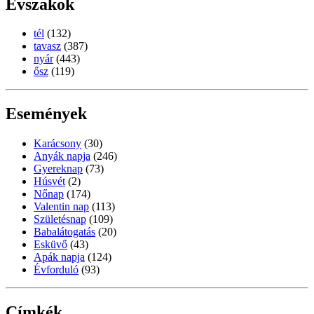
Évszakok
tél
(132)
tavasz
(387)
nyár
(443)
ősz
(119)
Események
Karácsony
(30)
Anyák napja
(246)
Gyereknap
(73)
Húsvét
(2)
Nőnap
(174)
Valentin nap
(113)
Születésnap
(109)
Babalátogatás
(20)
Esküvő
(43)
Apák napja
(124)
Évforduló
(93)
Címkék