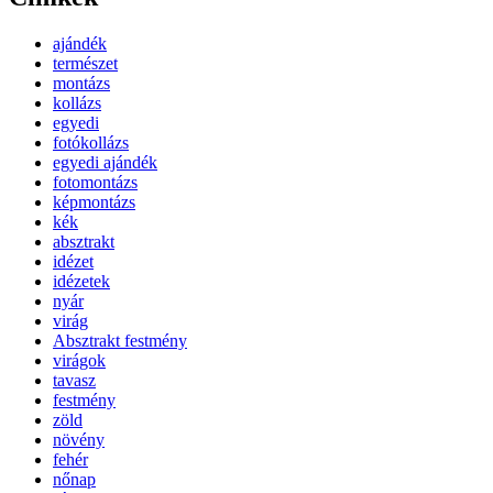
ajándék
természet
montázs
kollázs
egyedi
fotókollázs
egyedi ajándék
fotomontázs
képmontázs
kék
absztrakt
idézet
idézetek
nyár
virág
Absztrakt festmény
virágok
tavasz
festmény
zöld
növény
fehér
nőnap