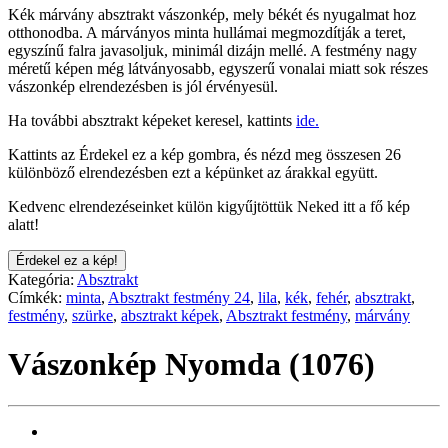
Kék márvány absztrakt vászonkép, mely békét és nyugalmat hoz
otthonodba. A márványos minta hullámai megmozdítják a teret,
egyszínű falra javasoljuk, minimál dizájn mellé. A festmény nagy
méretű képen még látványosabb, egyszerű vonalai miatt sok részes
vászonkép elrendezésben is jól érvényesül.
Ha további absztrakt képeket keresel, kattints
ide.
Kattints az Érdekel ez a kép gombra, és nézd meg összesen 26
különböző elrendezésben ezt a képünket az árakkal együtt.
Kedvenc elrendezéseinket külön kigyűjtöttük Neked itt a fő kép
alatt!
Érdekel ez a kép!
Kategória:
Absztrakt
Címkék:
minta
,
Absztrakt festmény 24
,
lila
,
kék
,
fehér
,
absztrakt
,
festmény
,
szürke
,
absztrakt képek
,
Absztrakt festmény
,
márvány
Vászonkép Nyomda (1076)