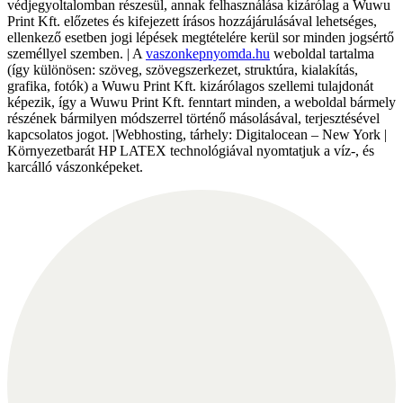
védjegyoltalomban részesül, annak felhasználása kizárólag a Wuwu
Print Kft. előzetes és kifejezett írásos hozzájárulásával lehetséges,
ellenkező esetben jogi lépések megtételére kerül sor minden jogsértő
személlyel szemben. | A
vaszonkepnyomda.hu
weboldal tartalma
(így különösen: szöveg, szövegszerkezet, struktúra, kialakítás,
grafika, fotók) a Wuwu Print Kft. kizárólagos szellemi tulajdonát
képezik, így a Wuwu Print Kft. fenntart minden, a weboldal bármely
részének bármilyen módszerrel történő másolásával, terjesztésével
kapcsolatos jogot. |Webhosting, tárhely: Digitalocean – New York |
Környezetbarát HP LATEX technológiával nyomtatjuk a víz-, és
karcálló vászonképeket.