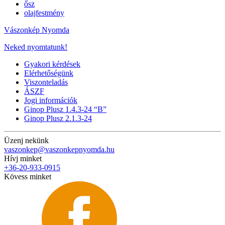
ősz
olajfestmény
Vászonkép Nyomda
Neked nyomtatunk!
Gyakori kérdések
Elérhetőségünk
Viszonteladás
ÁSZF
Jogi információk
Ginop Plusz 1.4.3-24 “B”
Ginop Plusz 2.1.3-24
Üzenj nekünk
vaszonkep@vaszonkepnyomda.hu
Hívj minket
+36-20-933-0915
Kövess minket