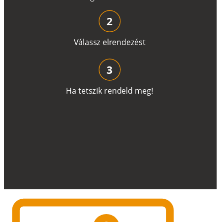
2
V
á
l
a
ss
z
e
l
r
e
n
d
e
z
é
s
t
3
H
a
t
e
t
s
z
i
k
r
e
n
d
el
d
m
e
g
!