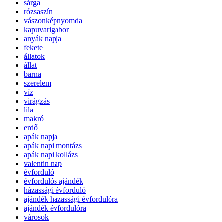
sárga
rózsaszín
vászonképnyomda
kapuvarigabor
anyák napja
fekete
állatok
állat
barna
szerelem
víz
virágzás
lila
makró
erdő
apák napja
apák napi montázs
apák napi kollázs
valentin nap
évforduló
évfordulós ajándék
házassági évforduló
ajándék házassági évfordulóra
ajándék évfordulóra
városok