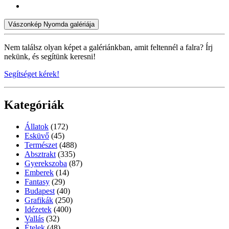
Vászonkép Nyomda galériája
Nem találsz olyan képet a galériánkban, amit feltennél a falra? Írj
nekünk, és segítünk keresni!
Segítséget kérek!
Kategóriák
Állatok
(172)
Esküvő
(45)
Természet
(488)
Absztrakt
(335)
Gyerekszoba
(87)
Emberek
(14)
Fantasy
(29)
Budapest
(40)
Grafikák
(250)
Idézetek
(400)
Vallás
(32)
Ételek
(48)