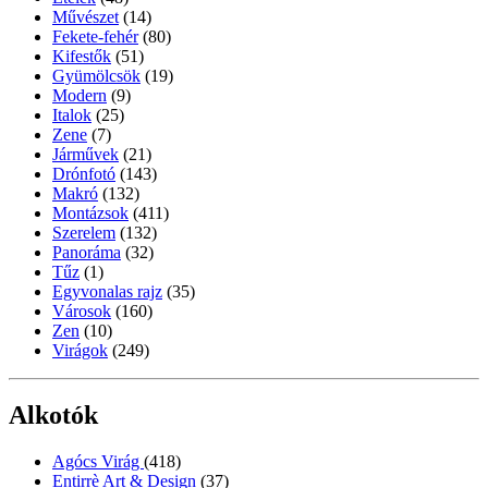
Művészet
(14)
Fekete-fehér
(80)
Kifestők
(51)
Gyümölcsök
(19)
Modern
(9)
Italok
(25)
Zene
(7)
Járművek
(21)
Drónfotó
(143)
Makró
(132)
Montázsok
(411)
Szerelem
(132)
Panoráma
(32)
Tűz
(1)
Egyvonalas rajz
(35)
Városok
(160)
Zen
(10)
Virágok
(249)
Alkotók
Agócs Virág
(418)
Entirrè Art & Design
(37)