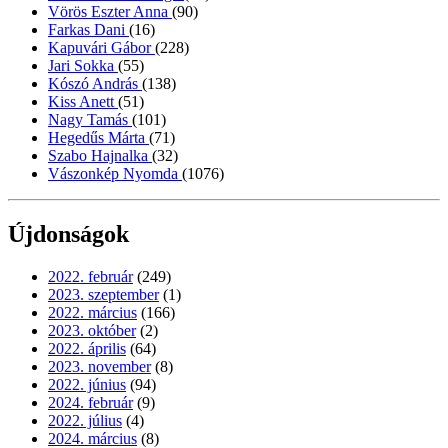
Vörös Eszter Anna
(90)
Farkas Dani
(16)
Kapuvári Gábor
(228)
Jari Sokka
(55)
Kószó András
(138)
Kiss Anett
(51)
Nagy Tamás
(101)
Hegedűs Márta
(71)
Szabo Hajnalka
(32)
Vászonkép Nyomda
(1076)
Újdonságok
2022. február
(249)
2023. szeptember
(1)
2022. március
(166)
2023. október
(2)
2022. április
(64)
2023. november
(8)
2022. június
(94)
2024. február
(9)
2022. július
(4)
2024. március
(8)