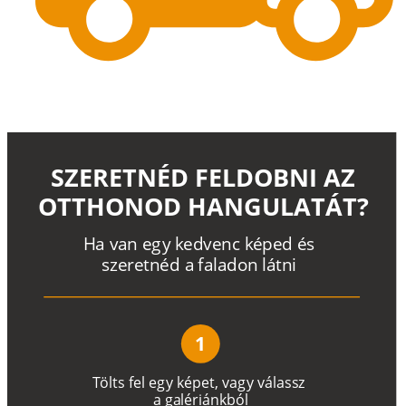
SZERETNÉD FELDOBNI AZ
OTTHONOD HANGULATÁT?
H
a
v
a
n
e
g
y
k
e
d
v
e
n
c
k
é
p
e
d
é
s
s
z
e
r
e
t
n
é
d a
f
a
l
a
d
o
n
l
á
t
n
i
1
T
ö
l
t
s
f
e
l
e
g
y
k
é
pe
t
,
v
a
g
y
v
á
l
a
ss
z
a
g
a
lé
r
i
án
k
b
ó
l