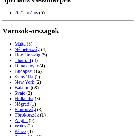
2021. május
(5)
Városok-országok
Málta
(5)
Németország
(4)
Horvátország
(5)
Thaiföld
(3)
Dunakanyar
(4)
Budapest
(16)
Szlovákia
(2)
New York
(2)
Balaton
(68)
Svájc
(2)
Hollandia
(3)
Nógrád
(1)
Finnország
(3)
Törökország
(1)
Anglia
(9)
Wales
(1)
Párizs
(4)