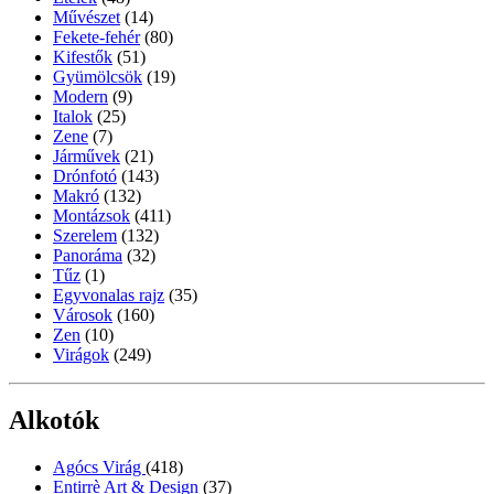
Művészet
(14)
Fekete-fehér
(80)
Kifestők
(51)
Gyümölcsök
(19)
Modern
(9)
Italok
(25)
Zene
(7)
Járművek
(21)
Drónfotó
(143)
Makró
(132)
Montázsok
(411)
Szerelem
(132)
Panoráma
(32)
Tűz
(1)
Egyvonalas rajz
(35)
Városok
(160)
Zen
(10)
Virágok
(249)
Alkotók
Agócs Virág
(418)
Entirrè Art & Design
(37)