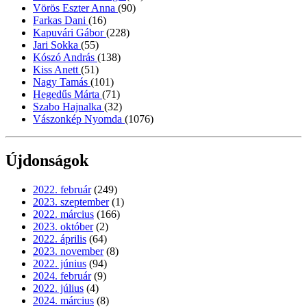
Vörös Eszter Anna
(90)
Farkas Dani
(16)
Kapuvári Gábor
(228)
Jari Sokka
(55)
Kószó András
(138)
Kiss Anett
(51)
Nagy Tamás
(101)
Hegedűs Márta
(71)
Szabo Hajnalka
(32)
Vászonkép Nyomda
(1076)
Újdonságok
2022. február
(249)
2023. szeptember
(1)
2022. március
(166)
2023. október
(2)
2022. április
(64)
2023. november
(8)
2022. június
(94)
2024. február
(9)
2022. július
(4)
2024. március
(8)