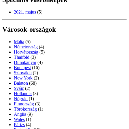
2021. május
(5)
Városok-országok
Málta
(5)
Németország
(4)
Horvátország
(5)
Thaiföld
(3)
Dunakanyar
(4)
Budapest
(16)
Szlovákia
(2)
New York
(2)
Balaton
(68)
Svájc
(2)
Hollandia
(3)
Nógrád
(1)
Finnország
(3)
Törökország
(1)
Anglia
(9)
Wales
(1)
Párizs
(4)