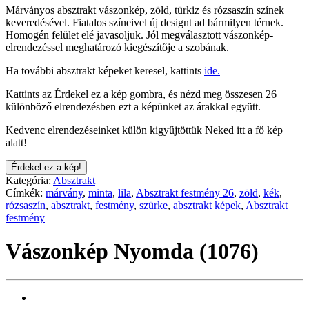
Márványos absztrakt vászonkép, zöld, türkiz és rózsaszín színek
keveredésével. Fiatalos színeivel új designt ad bármilyen térnek.
Homogén felület elé javasoljuk. Jól megválasztott vászonkép-
elrendezéssel meghatározó kiegészítője a szobának.
Ha további absztrakt képeket keresel, kattints
ide.
Kattints az Érdekel ez a kép gombra, és nézd meg összesen 26
különböző elrendezésben ezt a képünket az árakkal együtt.
Kedvenc elrendezéseinket külön kigyűjtöttük Neked itt a fő kép
alatt!
Érdekel ez a kép!
Kategória:
Absztrakt
Címkék:
márvány
,
minta
,
lila
,
Absztrakt festmény 26
,
zöld
,
kék
,
rózsaszín
,
absztrakt
,
festmény
,
szürke
,
absztrakt képek
,
Absztrakt
festmény
Vászonkép Nyomda (1076)