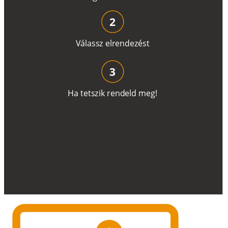
2
V
á
l
a
ss
z
e
l
r
e
n
d
e
z
é
s
t
3
H
a
t
e
t
s
z
i
k
r
e
n
d
el
d
m
e
g
!