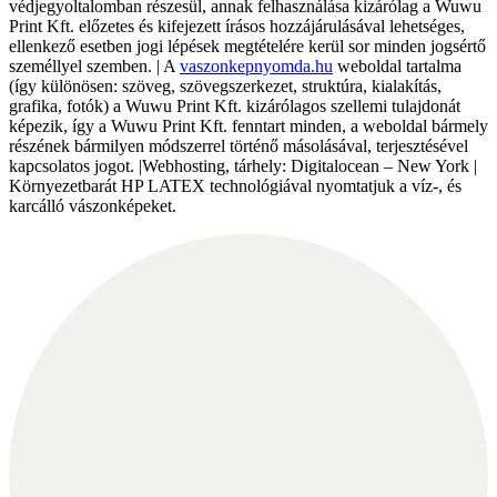
védjegyoltalomban részesül, annak felhasználása kizárólag a Wuwu
Print Kft. előzetes és kifejezett írásos hozzájárulásával lehetséges,
ellenkező esetben jogi lépések megtételére kerül sor minden jogsértő
személlyel szemben. | A
vaszonkepnyomda.hu
weboldal tartalma
(így különösen: szöveg, szövegszerkezet, struktúra, kialakítás,
grafika, fotók) a Wuwu Print Kft. kizárólagos szellemi tulajdonát
képezik, így a Wuwu Print Kft. fenntart minden, a weboldal bármely
részének bármilyen módszerrel történő másolásával, terjesztésével
kapcsolatos jogot. |Webhosting, tárhely: Digitalocean – New York |
Környezetbarát HP LATEX technológiával nyomtatjuk a víz-, és
karcálló vászonképeket.