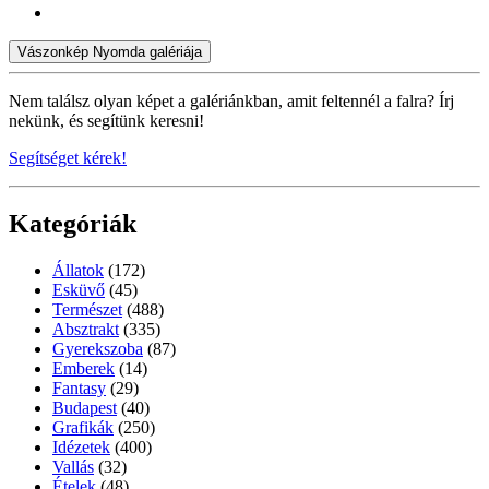
Vászonkép Nyomda galériája
Nem találsz olyan képet a galériánkban, amit feltennél a falra? Írj
nekünk, és segítünk keresni!
Segítséget kérek!
Kategóriák
Állatok
(172)
Esküvő
(45)
Természet
(488)
Absztrakt
(335)
Gyerekszoba
(87)
Emberek
(14)
Fantasy
(29)
Budapest
(40)
Grafikák
(250)
Idézetek
(400)
Vallás
(32)
Ételek
(48)