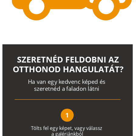
SZERETNÉD FELDOBNI AZ
OTTHONOD HANGULATÁT?
H
a
v
a
n
e
g
y
k
e
d
v
e
n
c
k
é
p
e
d
é
s
s
z
e
r
e
t
n
é
d a
f
a
l
a
d
o
n
l
á
t
n
i
1
T
ö
l
t
s
f
e
l
e
g
y
k
é
pe
t
,
v
a
g
y
v
á
l
a
ss
z
a
g
a
lé
r
i
án
k
b
ó
l