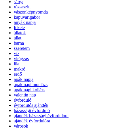
sárga
rózsaszín
vászonképnyomda
kapuvarigabor
anyák napja
fekete
állatok
állat
barna
szerelem
víz
virágzás
lila
makró
erdő
apák napja
apák napi montázs
apák napi kollázs
valentin nap
évforduló
évfordulós ajándék
házassági évforduló
ajándék házassági évfordulóra
ajándék évfordulóra
városok