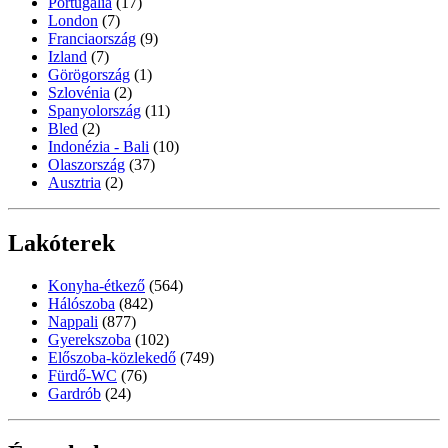
Portugália
(17)
London
(7)
Franciaország
(9)
Izland
(7)
Görögország
(1)
Szlovénia
(2)
Spanyolország
(11)
Bled
(2)
Indonézia - Bali
(10)
Olaszország
(37)
Ausztria
(2)
Lakóterek
Konyha-étkező
(564)
Hálószoba
(842)
Nappali
(877)
Gyerekszoba
(102)
Előszoba-közlekedő
(749)
Fürdő-WC
(76)
Gardrób
(24)