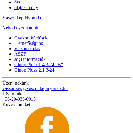
ősz
olajfestmény
Vászonkép Nyomda
Neked nyomtatunk!
Gyakori kérdések
Elérhetőségünk
Viszonteladás
ÁSZF
Jogi információk
Ginop Plusz 1.4.3-24 “B”
Ginop Plusz 2.1.3-24
Üzenj nekünk
vaszonkep@vaszonkepnyomda.hu
Hívj minket
+36-20-933-0915
Kövess minket