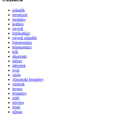
ajándék
természet
montázs
kollázs
egyedi
fotókollázs
egyedi ajándék
fotomontázs
képmontázs
kék
absztrakt
idézet
idézetek
nyár
virág
Absztrakt festmény
virágok
tavasz
festmény
zöld
növény
fehér
nőnap