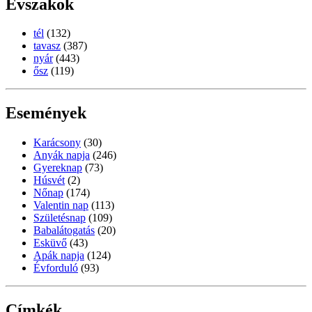
Évszakok
tél
(132)
tavasz
(387)
nyár
(443)
ősz
(119)
Események
Karácsony
(30)
Anyák napja
(246)
Gyereknap
(73)
Húsvét
(2)
Nőnap
(174)
Valentin nap
(113)
Születésnap
(109)
Babalátogatás
(20)
Esküvő
(43)
Apák napja
(124)
Évforduló
(93)
Címkék