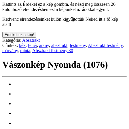
Kattints az Érdekel ez a kép gombra, és nézd meg összesen 26
különböző elrendezésben ezt a képünket az árakkal együtt.
Kedvenc elrendezéseinket külön kigyűjtöttük Neked itt a fő kép
alatt!
Érdekel ez a kép!
Kategória:
Absztrakt
Címkék:
kék
,
fehér
,
arany
,
absztrakt
,
festmény
,
Absztrakt festmény
,
márvány
,
minta
,
Absztrakt festmény 30
Vászonkép Nyomda (1076)