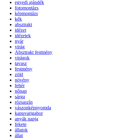
egyedi ajándék
fotomontázs
képmontázs
kék
absztrakt
idézet
idézetek
nyár
virág
Absztrakt festmény
virágok
tavasz
festmény
zöld
növény
fehér
nőnap
sárga
rózsaszín
vászonképnyomda
kapuvarigabor
anyák napja
fekete
állatok
állat