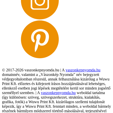
© 2017-2026 vaszonkepnyomda.hu | A
vaszonkepnyomda.hu
domainnév, valamint a „Vászonkép Nyomda” név bejegyzett
védjegyoltalomban részesül, annak felhasználása kizárólag a Wuwu
Print Kft. előzetes és kifejezett írásos hozzájárulásával lehetséges,
ellenkező esetben jogi lépések megtételére kerül sor minden jogsértő
személlyel szemben. | A
vaszonkepnyomda.hu
weboldal tartalma
(így különösen: szöveg, szövegszerkezet, struktúra, kialakítás,
grafika, fotók) a Wuwu Print Kft. kizárólagos szellemi tulajdonát
képezik, így a Wuwu Print Kft. fenntart minden, a weboldal bármely
részének bármilyen módszerrel történő másolásával, terjesztésével