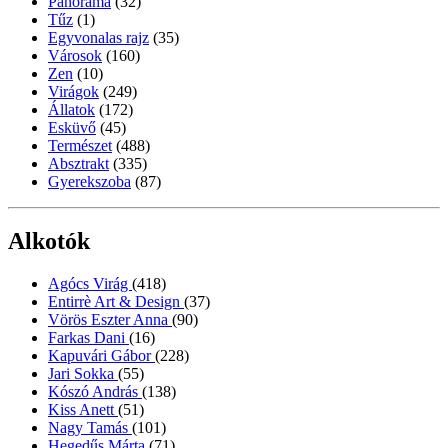
Panoráma
(32)
Tűz
(1)
Egyvonalas rajz
(35)
Városok
(160)
Zen
(10)
Virágok
(249)
Állatok
(172)
Esküvő
(45)
Természet
(488)
Absztrakt
(335)
Gyerekszoba
(87)
Alkotók
Agócs Virág
(418)
Entirrè Art & Design
(37)
Vörös Eszter Anna
(90)
Farkas Dani
(16)
Kapuvári Gábor
(228)
Jari Sokka
(55)
Kószó András
(138)
Kiss Anett
(51)
Nagy Tamás
(101)
Hegedűs Márta
(71)