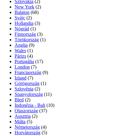
Szlovákia
(2)
New York
(2)
Balaton
(68)
Svájc
(2)
Hollandia
(3)
Nógrád
(1)
Finnország
(3)
Törökország
(1)
Anglia
(9)
Wales
(1)
Párizs
(4)
Portugália
(17)
London
(7)
Franciaország
(9)
Izland
(7)
Görögország
(1)
Szlovénia
(2)
Spanyolország
(11)
Bled
(2)
Indonézia - Bali
(10)
Olaszország
(37)
Ausztria
(2)
Málta
(5)
Németország
(4)
Horvátország
(5)