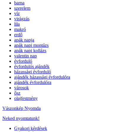
barna
szerelem
víz
virágzás
lila
makró
erdő
apák napja
apák napi montázs
apák napi kollázs
valentin nap
évforduló
évfordulós ajándék
házassági évforduló
ajándék házassági évfordulóra
ajándék évfordulóra
városok
ősz
olajfestmény
Vászonkép Nyomda
Neked nyomtatunk!
Gyakori kérdések