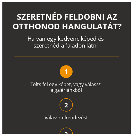
SZERETNÉD FELDOBNI AZ
OTTHONOD HANGULATÁT?
H
a
v
a
n
e
g
y
k
e
d
v
e
n
c
k
é
p
e
d
é
s
s
z
e
r
e
t
n
é
d a
f
a
l
a
d
o
n
l
á
t
n
i
1
T
ö
l
t
s
f
e
l
e
g
y
k
é
pe
t
,
v
a
g
y
v
á
l
a
ss
z
a
g
a
lé
r
i
án
k
b
ó
l
2
V
á
l
a
ss
z
e
l
r
e
n
d
e
z
é
s
t
3