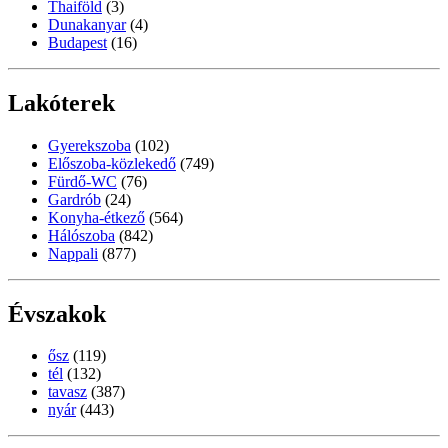
Thaiföld
(3)
Dunakanyar
(4)
Budapest
(16)
Lakóterek
Gyerekszoba
(102)
Előszoba-közlekedő
(749)
Fürdő-WC
(76)
Gardrób
(24)
Konyha-étkező
(564)
Hálószoba
(842)
Nappali
(877)
Évszakok
ősz
(119)
tél
(132)
tavasz
(387)
nyár
(443)