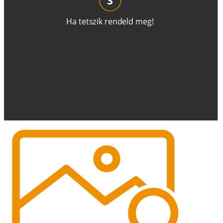
H
a
t
e
t
s
z
i
k
r
e
n
d
el
d
m
e
g
!