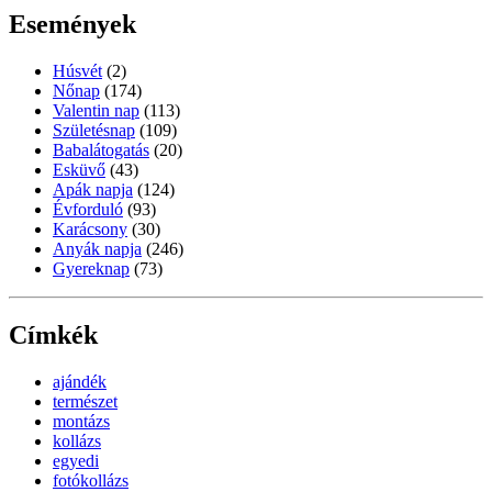
Események
Húsvét
(2)
Nőnap
(174)
Valentin nap
(113)
Születésnap
(109)
Babalátogatás
(20)
Esküvő
(43)
Apák napja
(124)
Évforduló
(93)
Karácsony
(30)
Anyák napja
(246)
Gyereknap
(73)
Címkék
ajándék
természet
montázs
kollázs
egyedi
fotókollázs