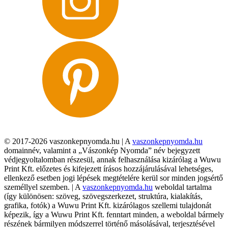
© 2017-2026 vaszonkepnyomda.hu | A
vaszonkepnyomda.hu
domainnév, valamint a „Vászonkép Nyomda” név bejegyzett
védjegyoltalomban részesül, annak felhasználása kizárólag a Wuwu
Print Kft. előzetes és kifejezett írásos hozzájárulásával lehetséges,
ellenkező esetben jogi lépések megtételére kerül sor minden jogsértő
személlyel szemben. | A
vaszonkepnyomda.hu
weboldal tartalma
(így különösen: szöveg, szövegszerkezet, struktúra, kialakítás,
grafika, fotók) a Wuwu Print Kft. kizárólagos szellemi tulajdonát
képezik, így a Wuwu Print Kft. fenntart minden, a weboldal bármely
részének bármilyen módszerrel történő másolásával, terjesztésével