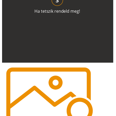
H
a
t
e
t
s
z
i
k
r
e
n
d
el
d
m
e
g
!