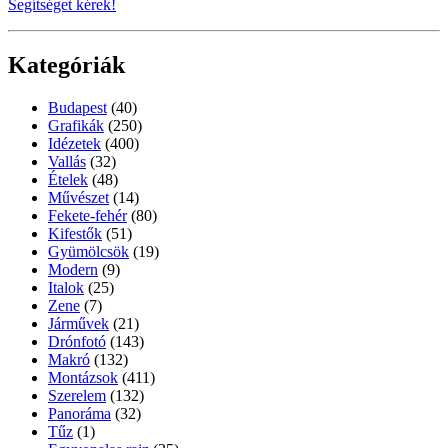
Segítséget kérek!
Kategóriák
Budapest
(40)
Grafikák
(250)
Idézetek
(400)
Vallás
(32)
Ételek
(48)
Művészet
(14)
Fekete-fehér
(80)
Kifestők
(51)
Gyümölcsök
(19)
Modern
(9)
Italok
(25)
Zene
(7)
Járművek
(21)
Drónfotó
(143)
Makró
(132)
Montázsok
(411)
Szerelem
(132)
Panoráma
(32)
Tűz
(1)