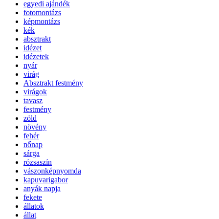
egyedi ajándék
fotomontázs
képmontázs
kék
absztrakt
idézet
idézetek
nyár
virág
Absztrakt festmény
virágok
tavasz
festmény
zöld
növény
fehér
nőnap
sárga
rózsaszín
vászonképnyomda
kapuvarigabor
anyák napja
fekete
állatok
állat