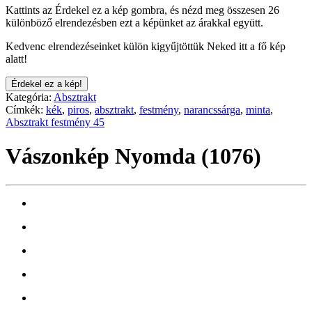
Kattints az Érdekel ez a kép gombra, és nézd meg összesen 26
különböző elrendezésben ezt a képünket az árakkal együtt.
Kedvenc elrendezéseinket külön kigyűjtöttük Neked itt a fő kép
alatt!
Érdekel ez a kép!
Kategória:
Absztrakt
Címkék:
kék
,
piros
,
absztrakt
,
festmény
,
narancssárga
,
minta
,
Absztrakt festmény 45
Vászonkép Nyomda (1076)