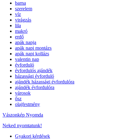
barna
szerelem
víz
virágzás
lila
makró
erdő
apák napja
apák napi montázs
apák napi kollázs
valentin nap
évforduló
évfordulós ajándék
házassági évforduló
ajándék házassági évfordulóra
ajándék évfordulóra
városok
ősz
olajfestmény
Vászonkép Nyomda
Neked nyomtatunk!
Gyakori kérdések