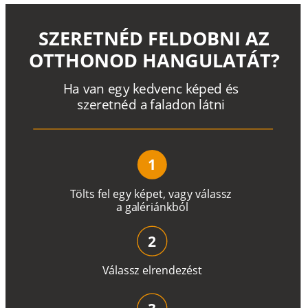
SZERETNÉD FELDOBNI AZ
OTTHONOD HANGULATÁT?
H
a
v
a
n
e
g
y
k
e
d
v
e
n
c
k
é
p
e
d
é
s
s
z
e
r
e
t
n
é
d a
f
a
l
a
d
o
n
l
á
t
n
i
1
T
ö
l
t
s
f
e
l
e
g
y
k
é
pe
t
,
v
a
g
y
v
á
l
a
ss
z
a
g
a
lé
r
i
án
k
b
ó
l
2
V
á
l
a
ss
z
e
l
r
e
n
d
e
z
é
s
t
3