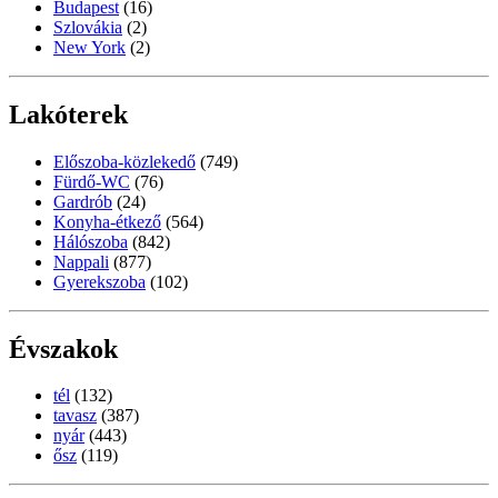
Budapest
(16)
Szlovákia
(2)
New York
(2)
Lakóterek
Előszoba-közlekedő
(749)
Fürdő-WC
(76)
Gardrób
(24)
Konyha-étkező
(564)
Hálószoba
(842)
Nappali
(877)
Gyerekszoba
(102)
Évszakok
tél
(132)
tavasz
(387)
nyár
(443)
ősz
(119)