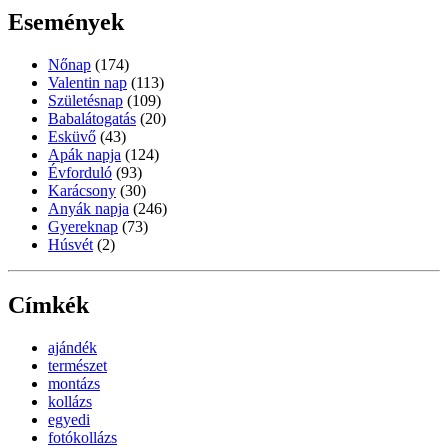
Események
Nőnap
(174)
Valentin nap
(113)
Születésnap
(109)
Babalátogatás
(20)
Esküvő
(43)
Apák napja
(124)
Évforduló
(93)
Karácsony
(30)
Anyák napja
(246)
Gyereknap
(73)
Húsvét
(2)
Címkék
ajándék
természet
montázs
kollázs
egyedi
fotókollázs