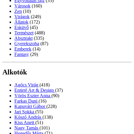
Egyvonalas rajz
(35)
Városok
(160)
Zen
(10)
Virágok
(249)
Állatok
(172)
Esküvő
(45)
Természet
(488)
Absztrakt
(335)
Gyerekszoba
(87)
Emberek
(14)
Fantasy
(29)
Alkotók
Agócs Virág
(418)
Entirrè Art & Design
(37)
Vörös Eszter Anna
(90)
Farkas Dani
(16)
Kapuvári Gábor
(228)
Jari Sokka
(55)
Kószó András
(138)
Kiss Anett
(51)
Nagy Tamás
(101)
Hegedűs Márta
(71)