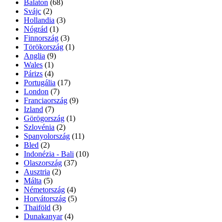
Balaton
(68)
Svájc
(2)
Hollandia
(3)
Nógrád
(1)
Finnország
(3)
Törökország
(1)
Anglia
(9)
Wales
(1)
Párizs
(4)
Portugália
(17)
London
(7)
Franciaország
(9)
Izland
(7)
Görögország
(1)
Szlovénia
(2)
Spanyolország
(11)
Bled
(2)
Indonézia - Bali
(10)
Olaszország
(37)
Ausztria
(2)
Málta
(5)
Németország
(4)
Horvátország
(5)
Thaiföld
(3)
Dunakanyar
(4)