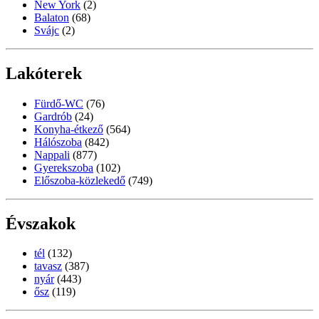
New York
(2)
Balaton
(68)
Svájc
(2)
Lakóterek
Fürdő-WC
(76)
Gardrób
(24)
Konyha-étkező
(564)
Hálószoba
(842)
Nappali
(877)
Gyerekszoba
(102)
Előszoba-közlekedő
(749)
Évszakok
tél
(132)
tavasz
(387)
nyár
(443)
ősz
(119)