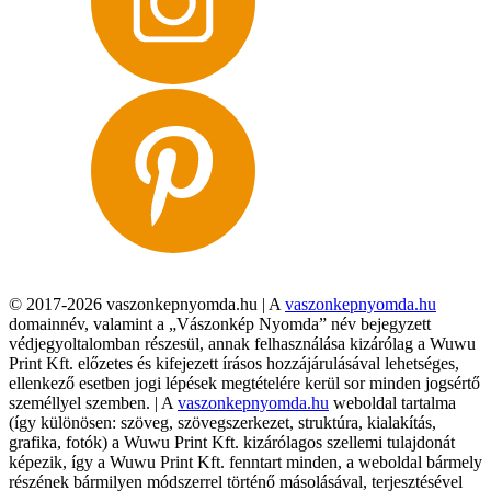
© 2017-2026 vaszonkepnyomda.hu | A
vaszonkepnyomda.hu
domainnév, valamint a „Vászonkép Nyomda” név bejegyzett
védjegyoltalomban részesül, annak felhasználása kizárólag a Wuwu
Print Kft. előzetes és kifejezett írásos hozzájárulásával lehetséges,
ellenkező esetben jogi lépések megtételére kerül sor minden jogsértő
személlyel szemben. | A
vaszonkepnyomda.hu
weboldal tartalma
(így különösen: szöveg, szövegszerkezet, struktúra, kialakítás,
grafika, fotók) a Wuwu Print Kft. kizárólagos szellemi tulajdonát
képezik, így a Wuwu Print Kft. fenntart minden, a weboldal bármely
részének bármilyen módszerrel történő másolásával, terjesztésével