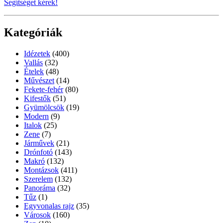
Segítséget kérek!
Kategóriák
Idézetek
(400)
Vallás
(32)
Ételek
(48)
Művészet
(14)
Fekete-fehér
(80)
Kifestők
(51)
Gyümölcsök
(19)
Modern
(9)
Italok
(25)
Zene
(7)
Járművek
(21)
Drónfotó
(143)
Makró
(132)
Montázsok
(411)
Szerelem
(132)
Panoráma
(32)
Tűz
(1)
Egyvonalas rajz
(35)
Városok
(160)