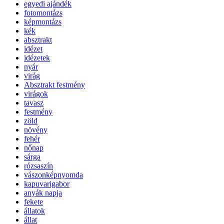
egyedi ajándék
fotomontázs
képmontázs
kék
absztrakt
idézet
idézetek
nyár
virág
Absztrakt festmény
virágok
tavasz
festmény
zöld
növény
fehér
nőnap
sárga
rózsaszín
vászonképnyomda
kapuvarigabor
anyák napja
fekete
állatok
állat