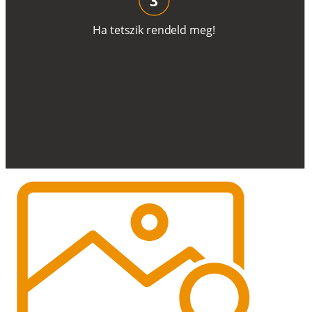
H
a
t
e
t
s
z
i
k
r
e
n
d
el
d
m
e
g
!