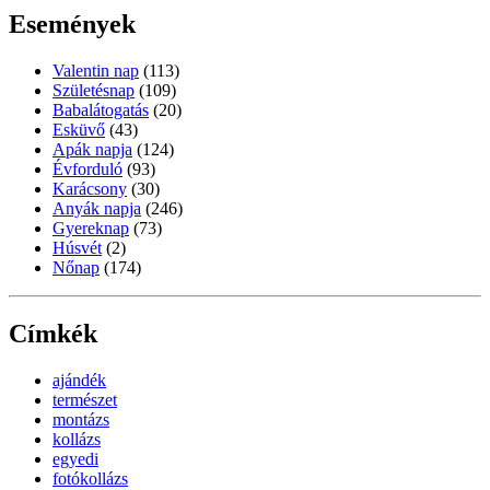
Események
Valentin nap
(113)
Születésnap
(109)
Babalátogatás
(20)
Esküvő
(43)
Apák napja
(124)
Évforduló
(93)
Karácsony
(30)
Anyák napja
(246)
Gyereknap
(73)
Húsvét
(2)
Nőnap
(174)
Címkék
ajándék
természet
montázs
kollázs
egyedi
fotókollázs