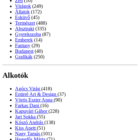
Zen
(10)
Virágok
(249)
Állatok
(172)
Esküvő
(45)
Természet
(488)
Absztrakt
(335)
Gyerekszoba
(87)
Emberek
(14)
Fantasy
(29)
Budapest
(40)
Grafikák
(250)
Alkotók
Agócs Virág
(418)
Entirrè Art & Design
(37)
Vörös Eszter Anna
(90)
Farkas Dani
(16)
Kapuvári Gábor
(228)
Jari Sokka
(55)
Kószó András
(138)
Kiss Anett
(51)
Nagy Tamás
(101)
Hegedűs Márta
(71)