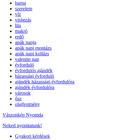
barna
szerelem
víz
virágzás
lila
makró
erdő
apák napja
apák napi montázs
apák napi kollázs
valentin nap
évforduló
évfordulós ajándék
házassági évforduló
ajándék házassági évfordulóra
ajándék évfordulóra
városok
ősz
olajfestmény
Vászonkép Nyomda
Neked nyomtatunk!
Gyakori kérdések