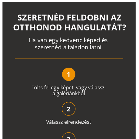
SZERETNÉD FELDOBNI AZ
OTTHONOD HANGULATÁT?
H
a
v
a
n
e
g
y
k
e
d
v
e
n
c
k
é
p
e
d
é
s
s
z
e
r
e
t
n
é
d a
f
a
l
a
d
o
n
l
á
t
n
i
1
T
ö
l
t
s
f
e
l
e
g
y
k
é
pe
t
,
v
a
g
y
v
á
l
a
ss
z
a
g
a
lé
r
i
án
k
b
ó
l
2
V
á
l
a
ss
z
e
l
r
e
n
d
e
z
é
s
t
3