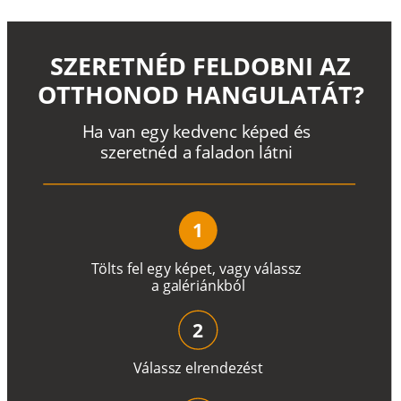
SZERETNÉD FELDOBNI AZ
OTTHONOD HANGULATÁT?
H
a
v
a
n
e
g
y
k
e
d
v
e
n
c
k
é
p
e
d
é
s
s
z
e
r
e
t
n
é
d a
f
a
l
a
d
o
n
l
á
t
n
i
1
T
ö
l
t
s
f
e
l
e
g
y
k
é
pe
t
,
v
a
g
y
v
á
l
a
ss
z
a
g
a
lé
r
i
án
k
b
ó
l
2
V
á
l
a
ss
z
e
l
r
e
n
d
e
z
é
s
t