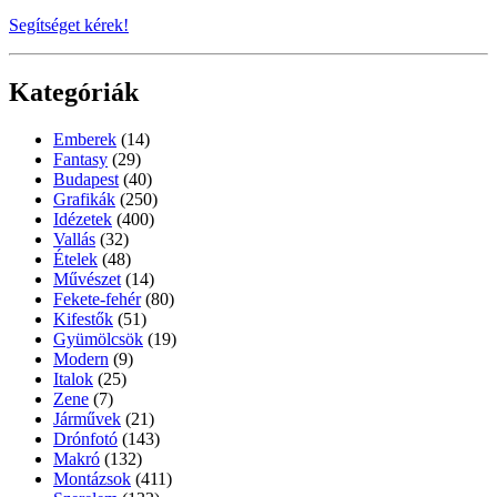
Segítséget kérek!
Kategóriák
Emberek
(14)
Fantasy
(29)
Budapest
(40)
Grafikák
(250)
Idézetek
(400)
Vallás
(32)
Ételek
(48)
Művészet
(14)
Fekete-fehér
(80)
Kifestők
(51)
Gyümölcsök
(19)
Modern
(9)
Italok
(25)
Zene
(7)
Járművek
(21)
Drónfotó
(143)
Makró
(132)
Montázsok
(411)