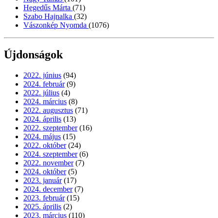
Hegedűs Márta
(71)
Szabo Hajnalka
(32)
Vászonkép Nyomda
(1076)
Újdonságok
2022. június
(94)
2024. február
(9)
2022. július
(4)
2024. március
(8)
2022. augusztus
(71)
2024. április
(13)
2022. szeptember
(16)
2024. május
(15)
2022. október
(24)
2024. szeptember
(6)
2022. november
(7)
2024. október
(5)
2023. január
(17)
2024. december
(7)
2023. február
(15)
2025. április
(2)
2023. március
(110)