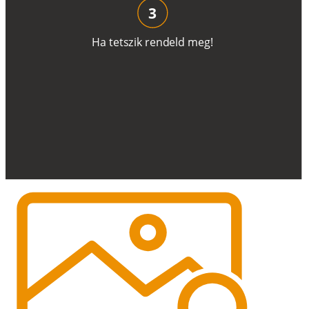
3
H
a
t
e
t
s
z
i
k
r
e
n
d
el
d
m
e
g
!