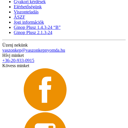
Gyakori kérdések
Elérhetőségünk
Viszonteladás
ÁSZF
Jogi információk
Ginop Plusz 1.4.3-24 “B”
Ginop Plusz 2.1.3-24
Üzenj nekünk
vaszonkep@vaszonkepnyomda.hu
Hívj minket
+36-20-933-0915
Kövess minket