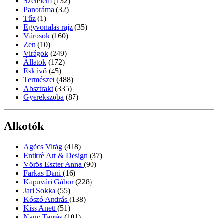
Szerelem
(132)
Panoráma
(32)
Tűz
(1)
Egyvonalas rajz
(35)
Városok
(160)
Zen
(10)
Virágok
(249)
Állatok
(172)
Esküvő
(45)
Természet
(488)
Absztrakt
(335)
Gyerekszoba
(87)
Alkotók
Agócs Virág
(418)
Entirrè Art & Design
(37)
Vörös Eszter Anna
(90)
Farkas Dani
(16)
Kapuvári Gábor
(228)
Jari Sokka
(55)
Kószó András
(138)
Kiss Anett
(51)
Nagy Tamás
(101)