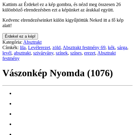
Kattints az Érdekel ez a kép gombra, és nézd meg összesen 26
különböző elrendezésben ezt a képünket az árakkal együtt.
Kedvenc elrendezéseinket külön kigyűjtöttük Neked itt a fő kép
alatt!
Érdekel ez a kép!
Kategória:
Absztrakt
Címkék:
lila
,
Levélerezet
,
zöld
,
Absztrakt festmény 69
,
kék
,
sárga
,
levél
,
absztrakt
,
szivárvány
,
színek
,
színes
,
erezet
,
Absztrakt
festmény
Vászonkép Nyomda (1076)