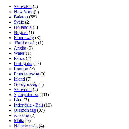
Szlovákia
(2)
New York
(2)
Balaton
(68)
Svájc
(2)
Hollandia
(3)
Nógrád
(1)
Finnország
(3)
Törökország
(1)
Anglia
(9)
Wales
(1)
Párizs
(4)
Portugália
(17)
London
(7)
Franciaország
(9)
Izland
(7)
Görögország
(1)
Szlovénia
(2)
Spanyolország
(11)
Bled
(2)
Indonézia - Bali
(10)
Olaszország
(37)
Ausztria
(2)
Málta
(5)
Németország
(4)