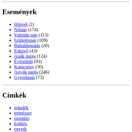
Események
Húsvét
(2)
Nőnap
(174)
Valentin nap
(113)
Születésnap
(109)
Babalátogatás
(20)
Esküvő
(43)
Apák napja
(124)
Évforduló
(93)
Karácsony
(30)
Anyák napja
(246)
Gyereknap
(73)
Címkék
ajándék
természet
montázs
kollázs
egyedi