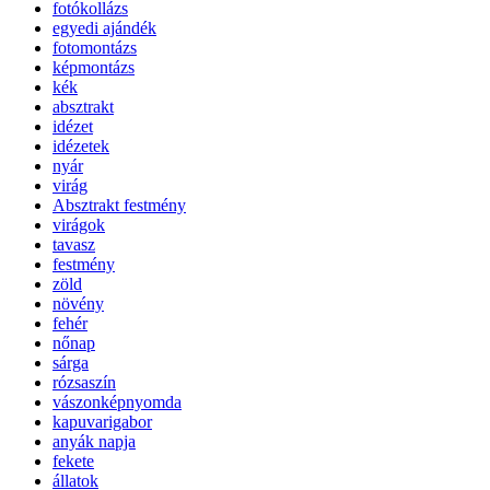
fotókollázs
egyedi ajándék
fotomontázs
képmontázs
kék
absztrakt
idézet
idézetek
nyár
virág
Absztrakt festmény
virágok
tavasz
festmény
zöld
növény
fehér
nőnap
sárga
rózsaszín
vászonképnyomda
kapuvarigabor
anyák napja
fekete
állatok