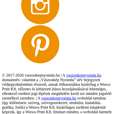
© 2017-2026 vaszonkepnyomda.hu | A
vaszonkepnyomda.hu
domainnév, valamint a „Vászonkép Nyomda” név bejegyzett
védjegyoltalomban részesül, annak felhasználása kizárólag a Wuwu
Print Kft. előzetes és kifejezett írásos hozzájárulásával lehetséges,
ellenkező esetben jogi lépések megtételére kerül sor minden jogsértő
személlyel szemben. | A
vaszonkepnyomda.hu
weboldal tartalma
(így különösen: szöveg, szövegszerkezet, struktúra, kialakítás,
grafika, fotók) a Wuwu Print Kft. kizárólagos szellemi tulajdonát
képezik, így a Wuwu Print Kft. fenntart minden, a weboldal bármely