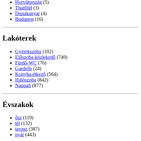
Horvátország
(5)
Thaiföld
(3)
Dunakanyar
(4)
Budapest
(16)
Lakóterek
Gyerekszoba
(102)
Előszoba-közlekedő
(749)
Fürdő-WC
(76)
Gardrób
(24)
Konyha-étkező
(564)
Hálószoba
(842)
Nappali
(877)
Évszakok
ősz
(119)
tél
(132)
tavasz
(387)
nyár
(443)