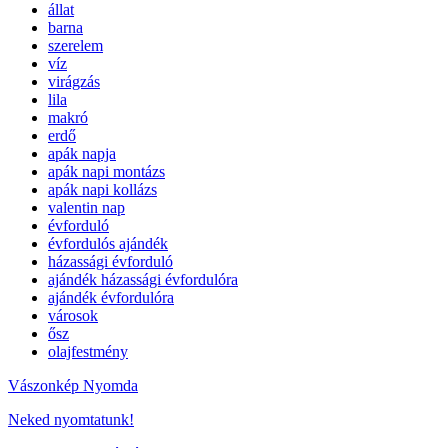
állat
barna
szerelem
víz
virágzás
lila
makró
erdő
apák napja
apák napi montázs
apák napi kollázs
valentin nap
évforduló
évfordulós ajándék
házassági évforduló
ajándék házassági évfordulóra
ajándék évfordulóra
városok
ősz
olajfestmény
Vászonkép Nyomda
Neked nyomtatunk!