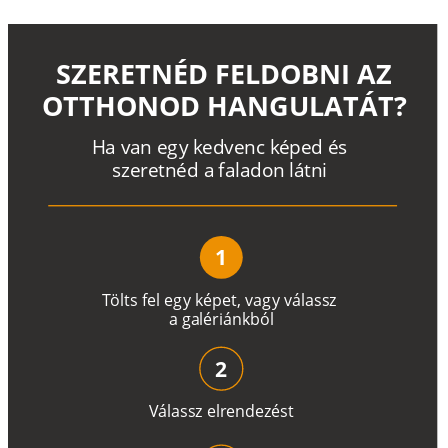
SZERETNÉD FELDOBNI AZ
OTTHONOD HANGULATÁT?
H
a
v
a
n
e
g
y
k
e
d
v
e
n
c
k
é
p
e
d
é
s
s
z
e
r
e
t
n
é
d a
f
a
l
a
d
o
n
l
á
t
n
i
1
T
ö
l
t
s
f
e
l
e
g
y
k
é
pe
t
,
v
a
g
y
v
á
l
a
ss
z
a
g
a
lé
r
i
án
k
b
ó
l
2
V
á
l
a
ss
z
e
l
r
e
n
d
e
z
é
s
t