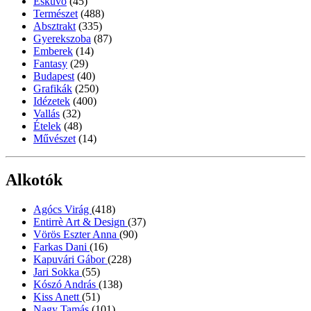
Esküvő
(45)
Természet
(488)
Absztrakt
(335)
Gyerekszoba
(87)
Emberek
(14)
Fantasy
(29)
Budapest
(40)
Grafikák
(250)
Idézetek
(400)
Vallás
(32)
Ételek
(48)
Művészet
(14)
Alkotók
Agócs Virág
(418)
Entirrè Art & Design
(37)
Vörös Eszter Anna
(90)
Farkas Dani
(16)
Kapuvári Gábor
(228)
Jari Sokka
(55)
Kószó András
(138)
Kiss Anett
(51)
Nagy Tamás
(101)