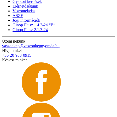
Gyakori kérdések
Elérhetőségünk
Viszonteladás
ÁSZF
Jogi információk
Ginop Plusz 1.4.3-24 “B”
Ginop Plusz 2.1.3-24
Üzenj nekünk
vaszonkep@vaszonkepnyomda.hu
Hívj minket
+36-20-933-0915
Kövess minket