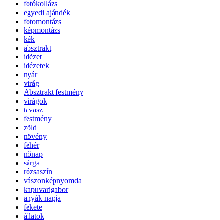
fotókollázs
egyedi ajándék
fotomontázs
képmontázs
kék
absztrakt
idézet
idézetek
nyár
virág
Absztrakt festmény
virágok
tavasz
festmény
zöld
növény
fehér
nőnap
sárga
rózsaszín
vászonképnyomda
kapuvarigabor
anyák napja
fekete
állatok