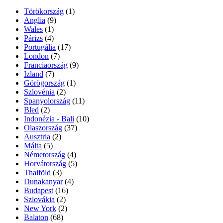
Törökország
(1)
Anglia
(9)
Wales
(1)
Párizs
(4)
Portugália
(17)
London
(7)
Franciaország
(9)
Izland
(7)
Görögország
(1)
Szlovénia
(2)
Spanyolország
(11)
Bled
(2)
Indonézia - Bali
(10)
Olaszország
(37)
Ausztria
(2)
Málta
(5)
Németország
(4)
Horvátország
(5)
Thaiföld
(3)
Dunakanyar
(4)
Budapest
(16)
Szlovákia
(2)
New York
(2)
Balaton
(68)