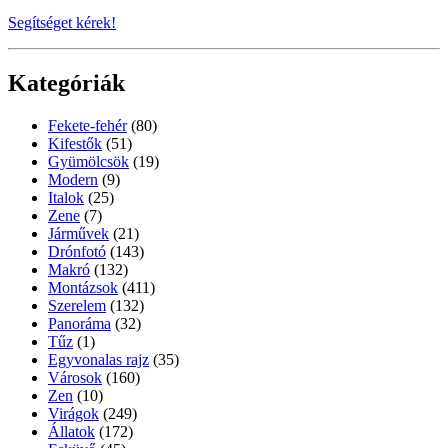
Segítséget kérek!
Kategóriák
Fekete-fehér
(80)
Kifestők
(51)
Gyümölcsök
(19)
Modern
(9)
Italok
(25)
Zene
(7)
Járművek
(21)
Drónfotó
(143)
Makró
(132)
Montázsok
(411)
Szerelem
(132)
Panoráma
(32)
Tűz
(1)
Egyvonalas rajz
(35)
Városok
(160)
Zen
(10)
Virágok
(249)
Állatok
(172)