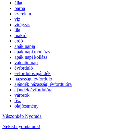
állat
barna
szerelem
víz
virágzás
lila
makró
erdő
apák napja
apák napi montázs
apák napi kollázs
valentin nap
évforduló
évfordulós ajándék
házassági évforduló
ajándék házassági évfordulóra
ajándék évfordulóra
városok
ősz
olajfestmény
Vászonkép Nyomda
Neked nyomtatunk!