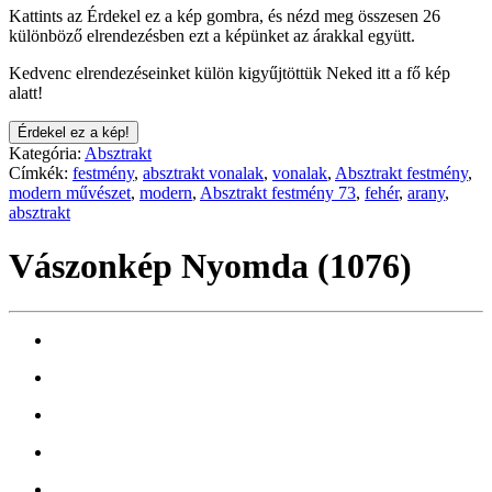
Kattints az Érdekel ez a kép gombra, és nézd meg összesen 26
különböző elrendezésben ezt a képünket az árakkal együtt.
Kedvenc elrendezéseinket külön kigyűjtöttük Neked itt a fő kép
alatt!
Érdekel ez a kép!
Kategória:
Absztrakt
Címkék:
festmény
,
absztrakt vonalak
,
vonalak
,
Absztrakt festmény
,
modern művészet
,
modern
,
Absztrakt festmény 73
,
fehér
,
arany
,
absztrakt
Vászonkép Nyomda (1076)