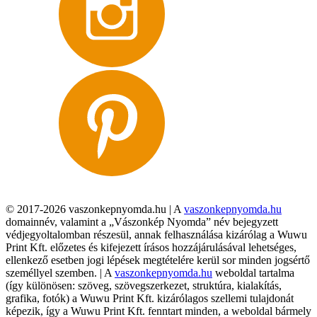
© 2017-2026 vaszonkepnyomda.hu | A
vaszonkepnyomda.hu
domainnév, valamint a „Vászonkép Nyomda” név bejegyzett
védjegyoltalomban részesül, annak felhasználása kizárólag a Wuwu
Print Kft. előzetes és kifejezett írásos hozzájárulásával lehetséges,
ellenkező esetben jogi lépések megtételére kerül sor minden jogsértő
személlyel szemben. | A
vaszonkepnyomda.hu
weboldal tartalma
(így különösen: szöveg, szövegszerkezet, struktúra, kialakítás,
grafika, fotók) a Wuwu Print Kft. kizárólagos szellemi tulajdonát
képezik, így a Wuwu Print Kft. fenntart minden, a weboldal bármely