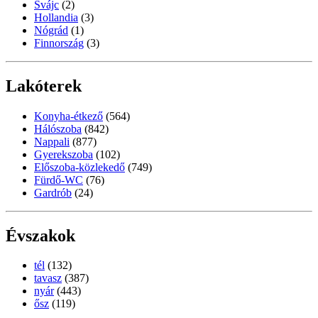
Svájc
(2)
Hollandia
(3)
Nógrád
(1)
Finnország
(3)
Lakóterek
Konyha-étkező
(564)
Hálószoba
(842)
Nappali
(877)
Gyerekszoba
(102)
Előszoba-közlekedő
(749)
Fürdő-WC
(76)
Gardrób
(24)
Évszakok
tél
(132)
tavasz
(387)
nyár
(443)
ősz
(119)