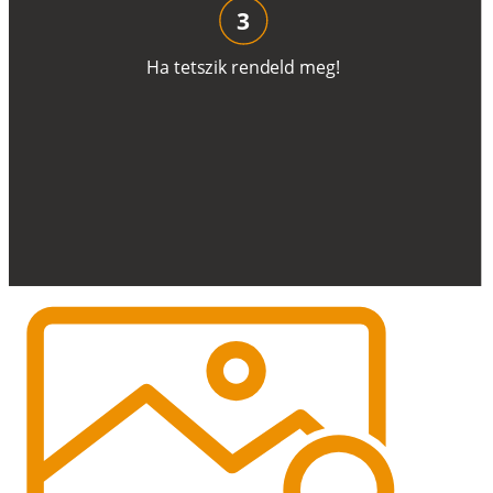
3
H
a
t
e
t
s
z
i
k
r
e
n
d
el
d
m
e
g
!