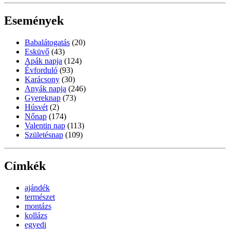
Események
Babalátogatás
(20)
Esküvő
(43)
Apák napja
(124)
Évforduló
(93)
Karácsony
(30)
Anyák napja
(246)
Gyereknap
(73)
Húsvét
(2)
Nőnap
(174)
Valentin nap
(113)
Születésnap
(109)
Címkék
ajándék
természet
montázs
kollázs
egyedi