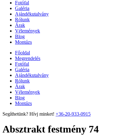
Fotófal
Galéria
Ajándékutalvány
Rólunk
Árak
Vélemények
Blog
Montázs
Főoldal
Megrendelés
Fotófal
Galéria
Ajándékutalvány
Rólunk
Árak
Vélemények
Blog
Montázs
Segíthetünk? Hívj minket!
+36-20-933-0915
Absztrakt festmény 74