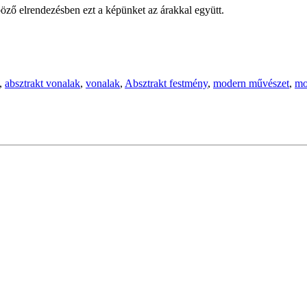
öző elrendezésben ezt a képünket az árakkal együtt.
,
absztrakt vonalak
,
vonalak
,
Absztrakt festmény
,
modern művészet
,
mo