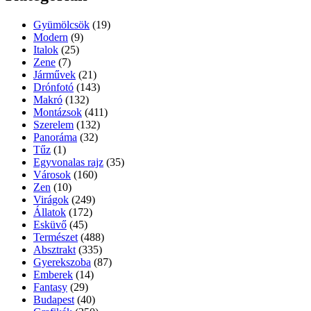
Gyümölcsök
(19)
Modern
(9)
Italok
(25)
Zene
(7)
Járművek
(21)
Drónfotó
(143)
Makró
(132)
Montázsok
(411)
Szerelem
(132)
Panoráma
(32)
Tűz
(1)
Egyvonalas rajz
(35)
Városok
(160)
Zen
(10)
Virágok
(249)
Állatok
(172)
Esküvő
(45)
Természet
(488)
Absztrakt
(335)
Gyerekszoba
(87)
Emberek
(14)
Fantasy
(29)
Budapest
(40)