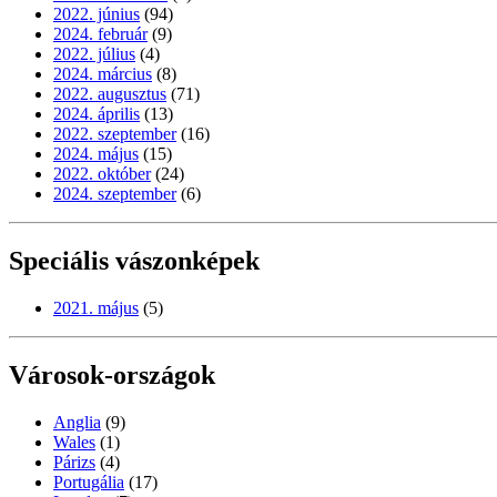
2022. június
(94)
2024. február
(9)
2022. július
(4)
2024. március
(8)
2022. augusztus
(71)
2024. április
(13)
2022. szeptember
(16)
2024. május
(15)
2022. október
(24)
2024. szeptember
(6)
Speciális vászonképek
2021. május
(5)
Városok-országok
Anglia
(9)
Wales
(1)
Párizs
(4)
Portugália
(17)