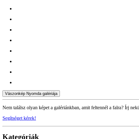
Vászonkép Nyomda galériája
Nem találsz olyan képet a galériánkban, amit feltennél a falra? Írj nek
Segítséget kérek!
Kategóriák