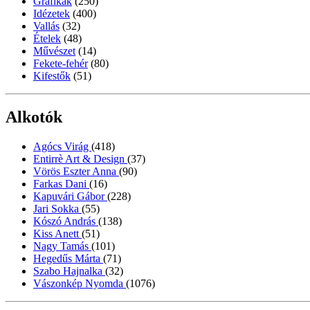
Grafikák
(250)
Idézetek
(400)
Vallás
(32)
Ételek
(48)
Művészet
(14)
Fekete-fehér
(80)
Kifestők
(51)
Alkotók
Agócs Virág
(418)
Entirrè Art & Design
(37)
Vörös Eszter Anna
(90)
Farkas Dani
(16)
Kapuvári Gábor
(228)
Jari Sokka
(55)
Kószó András
(138)
Kiss Anett
(51)
Nagy Tamás
(101)
Hegedűs Márta
(71)
Szabo Hajnalka
(32)
Vászonkép Nyomda
(1076)