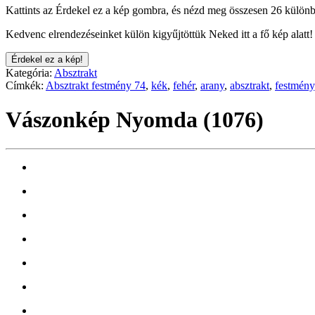
Kattints az Érdekel ez a kép gombra, és nézd meg összesen 26 különb
Kedvenc elrendezéseinket külön kigyűjtöttük Neked itt a fő kép alatt!
Érdekel ez a kép!
Kategória:
Absztrakt
Címkék:
Absztrakt festmény 74
,
kék
,
fehér
,
arany
,
absztrakt
,
festmény
Vászonkép Nyomda (1076)