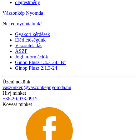
olajfestmény
Vászonkép Nyomda
Neked nyomtatunk!
Gyakori kérdések
Elérhetőségünk
Viszonteladás
ÁSZF
Jogi információk
Ginop Plusz 1.4.3-24 “B”
Ginop Plusz 2.1.3-24
Üzenj nekünk
vaszonkep@vaszonkepnyomda.hu
Hívj minket
+36-20-933-0915
Kövess minket