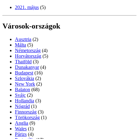
2021. május
(5)
Városok-országok
Ausztria
(2)
Málta
(5)
Németország
(4)
Horvátország
(5)
Thaiföld
(3)
Dunakanyar
(4)
Budapest
(16)
Szlovákia
(2)
New York
(2)
Balaton
(68)
Svájc
(2)
Hollandia
(3)
Nógrád
(1)
Finnország
(3)
Törökország
(1)
Anglia
(9)
Wales
(1)
Párizs
(4)