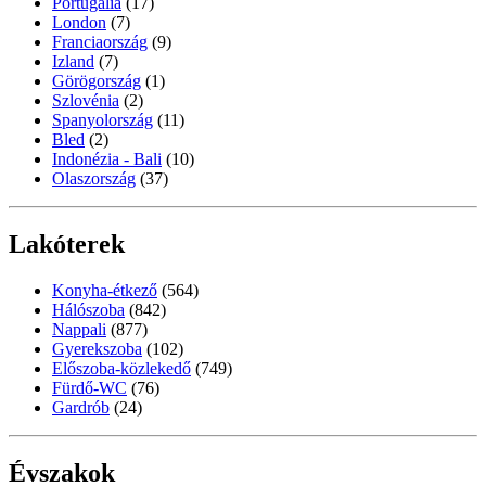
Portugália
(17)
London
(7)
Franciaország
(9)
Izland
(7)
Görögország
(1)
Szlovénia
(2)
Spanyolország
(11)
Bled
(2)
Indonézia - Bali
(10)
Olaszország
(37)
Lakóterek
Konyha-étkező
(564)
Hálószoba
(842)
Nappali
(877)
Gyerekszoba
(102)
Előszoba-közlekedő
(749)
Fürdő-WC
(76)
Gardrób
(24)
Évszakok