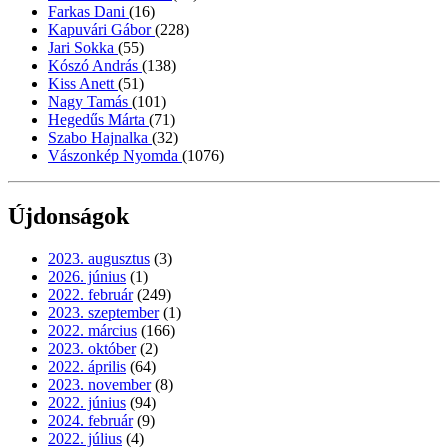
Farkas Dani
(16)
Kapuvári Gábor
(228)
Jari Sokka
(55)
Kószó András
(138)
Kiss Anett
(51)
Nagy Tamás
(101)
Hegedűs Márta
(71)
Szabo Hajnalka
(32)
Vászonkép Nyomda
(1076)
Újdonságok
2023. augusztus
(3)
2026. június
(1)
2022. február
(249)
2023. szeptember
(1)
2022. március
(166)
2023. október
(2)
2022. április
(64)
2023. november
(8)
2022. június
(94)
2024. február
(9)
2022. július
(4)