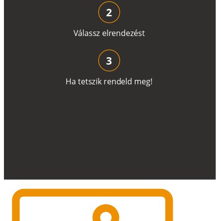
2
V
á
l
a
ss
z
e
l
r
e
n
d
e
z
é
s
t
3
H
a
t
e
t
s
z
i
k
r
e
n
d
el
d
m
e
g
!