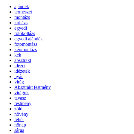
ajándék
természet
montázs
kollázs
egyedi
fotókollázs
egyedi ajándék
fotomontázs
képmontázs
kék
absztrakt
idézet
idézetek
nyár
virág
Absztrakt festmény
virágok
tavasz
festmény
zöld
növény
fehér
nőnap
sárga