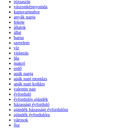
rózsaszín
vászonképnyomda
kapuvarigabor
anyák napja
fekete
állatok
állat
barna
szerelem
víz
virágzás
lila
makró
erdő
apák napja
apák napi montázs
apák napi kollázs
valentin nap
évforduló
évfordulós ajándék
házassági évforduló
ajándék házassági évfordulóra
ajándék évfordulóra
városok
ősz