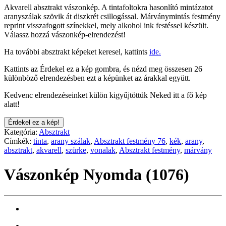
Akvarell absztrakt vászonkép. A tintafoltokra hasonlító mintázatot
aranyszálak szövik át diszkrét csillogással. Márványmintás festmény
reprint visszafogott színekkel, mely alkohol ink festéssel készült.
Válassz hozzá vászonkép-elrendezést!
Ha további absztrakt képeket keresel, kattints
ide.
Kattints az Érdekel ez a kép gombra, és nézd meg összesen 26
különböző elrendezésben ezt a képünket az árakkal együtt.
Kedvenc elrendezéseinket külön kigyűjtöttük Neked itt a fő kép
alatt!
Érdekel ez a kép!
Kategória:
Absztrakt
Címkék:
tinta
,
arany szálak
,
Absztrakt festmény 76
,
kék
,
arany
,
absztrakt
,
akvarell
,
szürke
,
vonalak
,
Absztrakt festmény
,
márvány
Vászonkép Nyomda (1076)