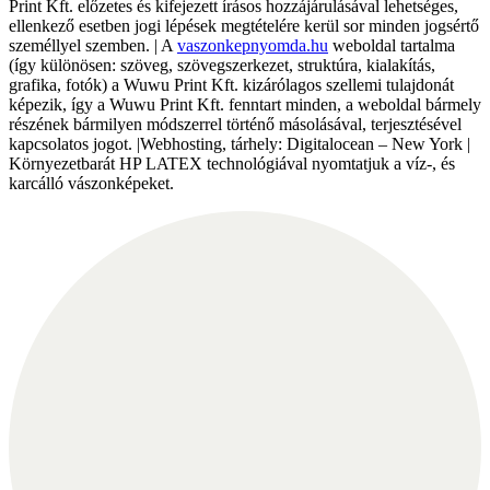
Print Kft. előzetes és kifejezett írásos hozzájárulásával lehetséges,
ellenkező esetben jogi lépések megtételére kerül sor minden jogsértő
személlyel szemben. | A
vaszonkepnyomda.hu
weboldal tartalma
(így különösen: szöveg, szövegszerkezet, struktúra, kialakítás,
grafika, fotók) a Wuwu Print Kft. kizárólagos szellemi tulajdonát
képezik, így a Wuwu Print Kft. fenntart minden, a weboldal bármely
részének bármilyen módszerrel történő másolásával, terjesztésével
kapcsolatos jogot. |Webhosting, tárhely: Digitalocean – New York |
Környezetbarát HP LATEX technológiával nyomtatjuk a víz-, és
karcálló vászonképeket.