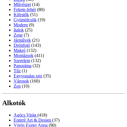
Művészet
(14)
Fekete-fehér
(80)
Kifestők
(51)
Gyümölcsök
(19)
Modern
(9)
Italok
(25)
Zene
(7)
Járművek
(21)
Drónfotó
(143)
Makró
(132)
Montázsok
(411)
Szerelem
(132)
Panoráma
(32)
Tűz
(1)
Egyvonalas rajz
(35)
Városok
(160)
Zen
(10)
Alkotók
Agócs Virág
(418)
Entirrè Art & Design
(37)
Vörös Eszter Anna
(90)