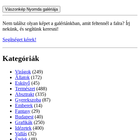
Vászonkép Nyomda galériája
Nem találsz olyan képet a galériánkban, amit feltennél a falra? Írj
nekünk, és segítünk keresni!
Segítséget kérek!
Kategóriák
Virágok
(249)
Állatok
(172)
Esküvő
(45)
Természet
(488)
Absztrakt
(335)
Gyerekszoba
(87)
Emberek
(14)
Fantasy
(29)
Budapest
(40)
Grafikák
(250)
Idézetek
(400)
Vallás
(32)
Ételek
(48)