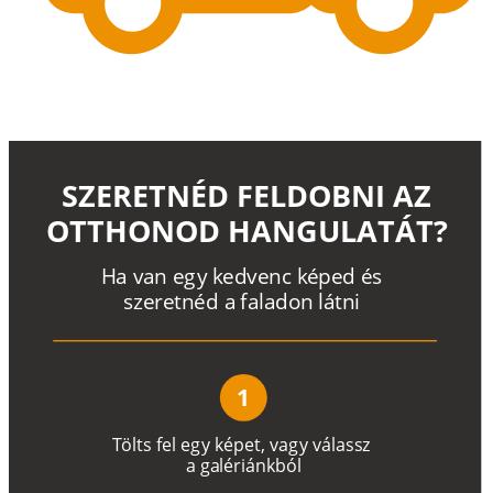
SZERETNÉD FELDOBNI AZ
OTTHONOD HANGULATÁT?
H
a
v
a
n
e
g
y
k
e
d
v
e
n
c
k
é
p
e
d
é
s
s
z
e
r
e
t
n
é
d a
f
a
l
a
d
o
n
l
á
t
n
i
1
T
ö
l
t
s
f
e
l
e
g
y
k
é
pe
t
,
v
a
g
y
v
á
l
a
ss
z
a
g
a
lé
r
i
án
k
b
ó
l