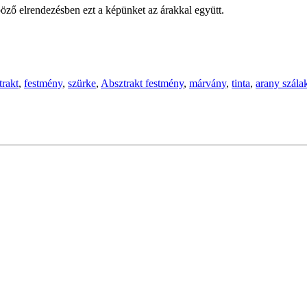
öző elrendezésben ezt a képünket az árakkal együtt.
trakt
,
festmény
,
szürke
,
Absztrakt festmény
,
márvány
,
tinta
,
arany szála