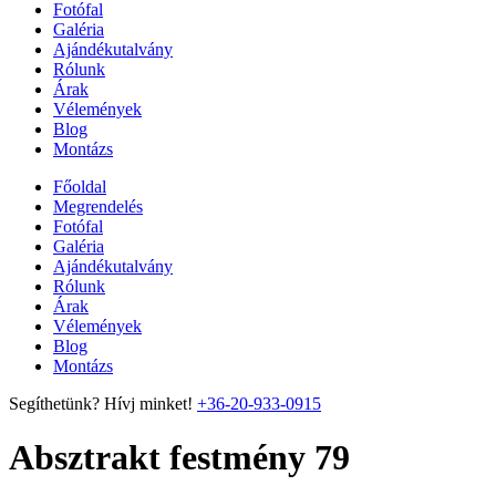
Fotófal
Galéria
Ajándékutalvány
Rólunk
Árak
Vélemények
Blog
Montázs
Főoldal
Megrendelés
Fotófal
Galéria
Ajándékutalvány
Rólunk
Árak
Vélemények
Blog
Montázs
Segíthetünk? Hívj minket!
+36-20-933-0915
Absztrakt festmény 79