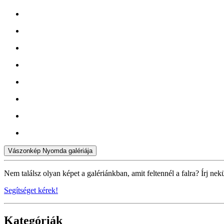
Vászonkép Nyomda galériája
Nem találsz olyan képet a galériánkban, amit feltennél a falra? Írj nek
Segítséget kérek!
Kategóriák