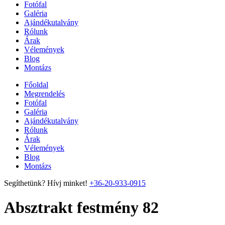
Fotófal
Galéria
Ajándékutalvány
Rólunk
Árak
Vélemények
Blog
Montázs
Főoldal
Megrendelés
Fotófal
Galéria
Ajándékutalvány
Rólunk
Árak
Vélemények
Blog
Montázs
Segíthetünk? Hívj minket!
+36-20-933-0915
Absztrakt festmény 82