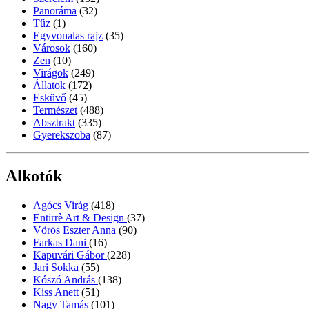
Panoráma
(32)
Tűz
(1)
Egyvonalas rajz
(35)
Városok
(160)
Zen
(10)
Virágok
(249)
Állatok
(172)
Esküvő
(45)
Természet
(488)
Absztrakt
(335)
Gyerekszoba
(87)
Alkotók
Agócs Virág
(418)
Entirrè Art & Design
(37)
Vörös Eszter Anna
(90)
Farkas Dani
(16)
Kapuvári Gábor
(228)
Jari Sokka
(55)
Kószó András
(138)
Kiss Anett
(51)
Nagy Tamás
(101)