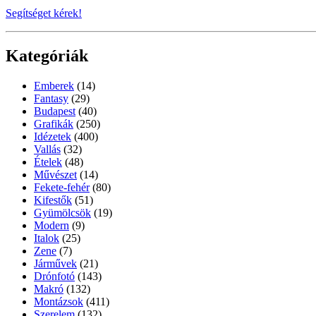
Segítséget kérek!
Kategóriák
Emberek
(14)
Fantasy
(29)
Budapest
(40)
Grafikák
(250)
Idézetek
(400)
Vallás
(32)
Ételek
(48)
Művészet
(14)
Fekete-fehér
(80)
Kifestők
(51)
Gyümölcsök
(19)
Modern
(9)
Italok
(25)
Zene
(7)
Járművek
(21)
Drónfotó
(143)
Makró
(132)
Montázsok
(411)
Szerelem
(132)