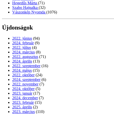
Hegedűs Márta
(71)
Szabo Hajnalka
(32)
Vászonkép Nyomda
(1076)
Újdonságok
2022. június
(94)
2024. február
(9)
2022. július
(4)
2024. március
(8)
2022. augusztus
(71)
2024. április
(13)
2022. szeptember
(16)
2024. május
(15)
2022. október
(24)
2024. szeptember
(6)
2022. november
(7)
2024. október
(5)
2023. január
(17)
2024. december
(7)
2023. február
(15)
2025. április
(2)
2023. március
(110)