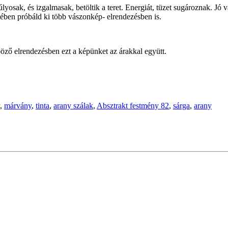
yosak, és izgalmasak, betöltik a teret. Energiát, tüzet sugároznak. Jó 
ekében próbáld ki több vászonkép- elrendezésben is.
öző elrendezésben ezt a képünket az árakkal együtt.
,
márvány
,
tinta
,
arany szálak
,
Absztrakt festmény 82
,
sárga
,
arany