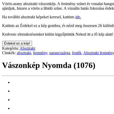
Vörös-arany absztrakt vászonkép. A festmény színei és vonalai hangsúl
ajánljuk, hiszen a vörös a libidó színe. A vizuális hatás fokozása érd
Ha további absztrakt képeket keresel, kattints
ide.
Kattints az Érdekel ez a kép gombra, és nézd meg összesen 26 különb
Kedvenc elrendezéseinket külön kigyűjtöttük Neked itt a fő kép alatt!
Érdekel ez a kép!
Kategória:
Absztrakt
Címkék:
absztrakt
,
festmény
,
narancssárga
,
festék
,
Absztrakt festmény
Vászonkép Nyomda (1076)