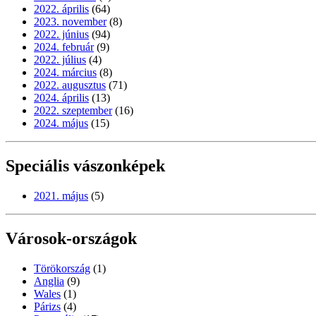
2022. április
(64)
2023. november
(8)
2022. június
(94)
2024. február
(9)
2022. július
(4)
2024. március
(8)
2022. augusztus
(71)
2024. április
(13)
2022. szeptember
(16)
2024. május
(15)
Speciális vászonképek
2021. május
(5)
Városok-országok
Törökország
(1)
Anglia
(9)
Wales
(1)
Párizs
(4)