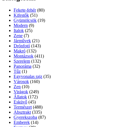
Fekete-fehér
(80)
Kifestők
(51)
Gyümölcsök
(19)
Modern
(9)
Italok
(25)
Zene
(7)
Járművek
(21)
Drónfotó
(143)
Makró
(132)
Montázsok
(411)
Szerelem
(132)
Panoráma
(32)
Tűz
(1)
Egyvonalas rajz
(35)
Városok
(160)
Zen
(10)
Virágok
(249)
Állatok
(172)
Esküvő
(45)
Természet
(488)
Absztrakt
(335)
Gyerekszoba
(87)
Emberek
(14)