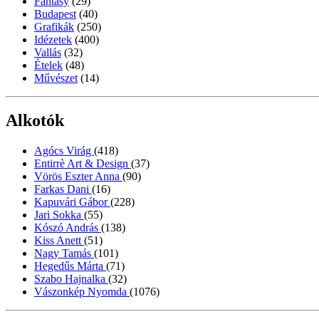
Fantasy
(29)
Budapest
(40)
Grafikák
(250)
Idézetek
(400)
Vallás
(32)
Ételek
(48)
Művészet
(14)
Alkotók
Agócs Virág
(418)
Entirrè Art & Design
(37)
Vörös Eszter Anna
(90)
Farkas Dani
(16)
Kapuvári Gábor
(228)
Jari Sokka
(55)
Kószó András
(138)
Kiss Anett
(51)
Nagy Tamás
(101)
Hegedűs Márta
(71)
Szabo Hajnalka
(32)
Vászonkép Nyomda
(1076)