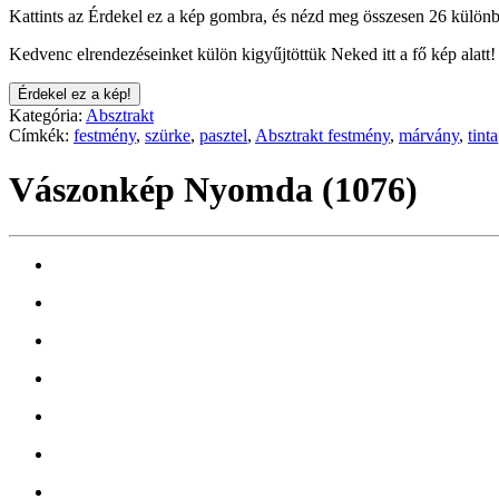
Kattints az Érdekel ez a kép gombra, és nézd meg összesen 26 különb
Kedvenc elrendezéseinket külön kigyűjtöttük Neked itt a fő kép alatt!
Érdekel ez a kép!
Kategória:
Absztrakt
Címkék:
festmény
,
szürke
,
pasztel
,
Absztrakt festmény
,
márvány
,
tinta
Vászonkép Nyomda (1076)