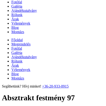
Fotófal
Galéria
Ajándékutalvány
Rólunk
Árak
Vélemények
Blog
Montázs
Főoldal
Megrendelés
Fotófal
Galéria
Ajándékutalvány
Rólunk
Árak
Vélemények
Blog
Montázs
Segíthetünk? Hívj minket!
+36-20-933-0915
Absztrakt festmény 97