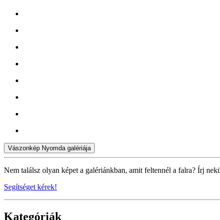
Vászonkép Nyomda galériája
Nem találsz olyan képet a galériánkban, amit feltennél a falra? Írj nek
Segítséget kérek!
Kategóriák