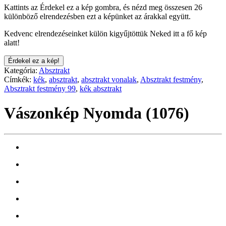
Kattints az Érdekel ez a kép gombra, és nézd meg összesen 26
különböző elrendezésben ezt a képünket az árakkal együtt.
Kedvenc elrendezéseinket külön kigyűjtöttük Neked itt a fő kép
alatt!
Érdekel ez a kép!
Kategória:
Absztrakt
Címkék:
kék
,
absztrakt
,
absztrakt vonalak
,
Absztrakt festmény
,
Absztrakt festmény 99
,
kék absztrakt
Vászonkép Nyomda (1076)