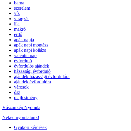
barna
szerelem
víz
virágzás
lila
makró
erdő
apák napja
apák napi montázs
apák napi kollázs
valentin nap
évforduló
évfordulós ajándék
házassági évforduló
ajándék házassági évfordulóra
ajándék évfordulóra
városok
ősz
olajfestmény
Vászonkép Nyomda
Neked nyomtatunk!
Gyakori kérdések