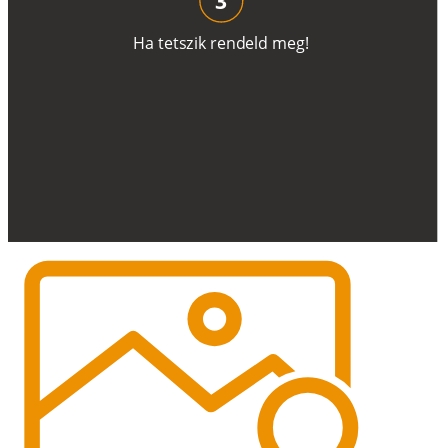
H
a
t
e
t
s
z
i
k
r
e
n
d
el
d
m
e
g
!