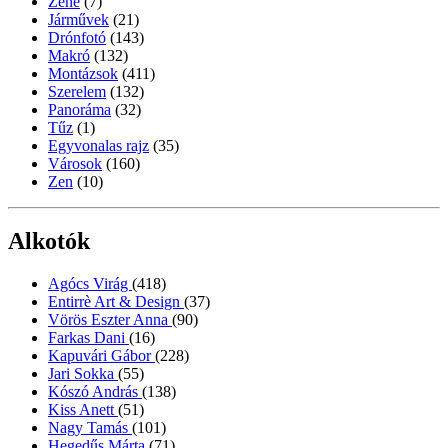
Zene
(7)
Járművek
(21)
Drónfotó
(143)
Makró
(132)
Montázsok
(411)
Szerelem
(132)
Panoráma
(32)
Tűz
(1)
Egyvonalas rajz
(35)
Városok
(160)
Zen
(10)
Alkotók
Agócs Virág
(418)
Entirrè Art & Design
(37)
Vörös Eszter Anna
(90)
Farkas Dani
(16)
Kapuvári Gábor
(228)
Jari Sokka
(55)
Kószó András
(138)
Kiss Anett
(51)
Nagy Tamás
(101)
Hegedűs Márta
(71)