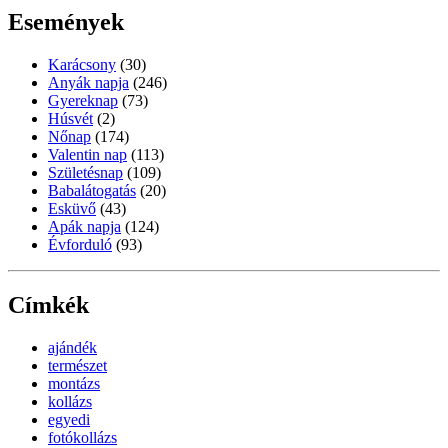
Események
Karácsony
(30)
Anyák napja
(246)
Gyereknap
(73)
Húsvét
(2)
Nőnap
(174)
Valentin nap
(113)
Születésnap
(109)
Babalátogatás
(20)
Esküvő
(43)
Apák napja
(124)
Évforduló
(93)
Címkék
ajándék
természet
montázs
kollázs
egyedi
fotókollázs