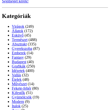
Segítséget kérek!
Kategóriák
Virágok
(249)
Állatok
(172)
Esküvő
(45)
Természet
(488)
Absztrakt
(335)
Gyerekszoba
(87)
Emberek
(14)
Fantasy
(29)
Budapest
(40)
Grafikák
(250)
Idézetek
(400)
Vallás
(32)
Ételek
(48)
Művészet
(14)
Fekete-fehér
(80)
Kifestők
(51)
Gyümölcsök
(19)
Modern
(9)
Italok
(25)