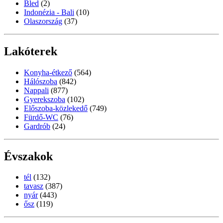
Bled
(2)
Indonézia - Bali
(10)
Olaszország
(37)
Lakóterek
Konyha-étkező
(564)
Hálószoba
(842)
Nappali
(877)
Gyerekszoba
(102)
Előszoba-közlekedő
(749)
Fürdő-WC
(76)
Gardrób
(24)
Évszakok
tél
(132)
tavasz
(387)
nyár
(443)
ősz
(119)