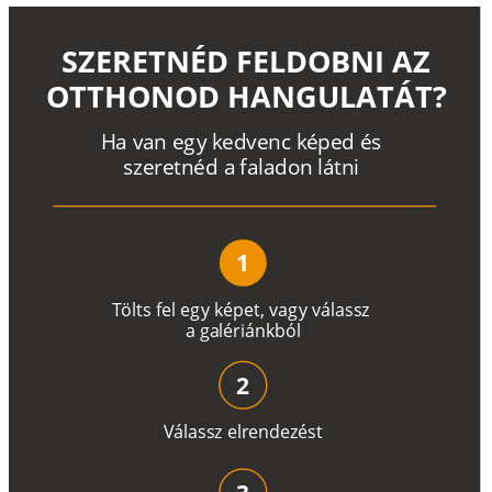
SZERETNÉD FELDOBNI AZ
OTTHONOD HANGULATÁT?
H
a
v
a
n
e
g
y
k
e
d
v
e
n
c
k
é
p
e
d
é
s
s
z
e
r
e
t
n
é
d a
f
a
l
a
d
o
n
l
á
t
n
i
1
T
ö
l
t
s
f
e
l
e
g
y
k
é
pe
t
,
v
a
g
y
v
á
l
a
ss
z
a
g
a
lé
r
i
án
k
b
ó
l
2
V
á
l
a
ss
z
e
l
r
e
n
d
e
z
é
s
t
3