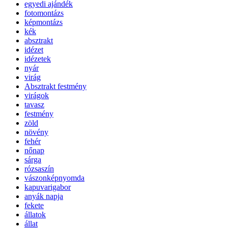
egyedi ajándék
fotomontázs
képmontázs
kék
absztrakt
idézet
idézetek
nyár
virág
Absztrakt festmény
virágok
tavasz
festmény
zöld
növény
fehér
nőnap
sárga
rózsaszín
vászonképnyomda
kapuvarigabor
anyák napja
fekete
állatok
állat