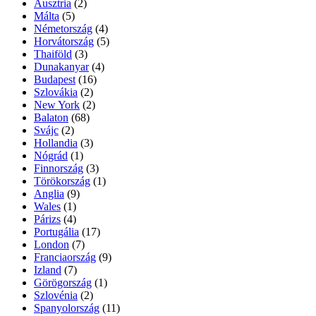
Ausztria
(2)
Málta
(5)
Németország
(4)
Horvátország
(5)
Thaiföld
(3)
Dunakanyar
(4)
Budapest
(16)
Szlovákia
(2)
New York
(2)
Balaton
(68)
Svájc
(2)
Hollandia
(3)
Nógrád
(1)
Finnország
(3)
Törökország
(1)
Anglia
(9)
Wales
(1)
Párizs
(4)
Portugália
(17)
London
(7)
Franciaország
(9)
Izland
(7)
Görögország
(1)
Szlovénia
(2)
Spanyolország
(11)