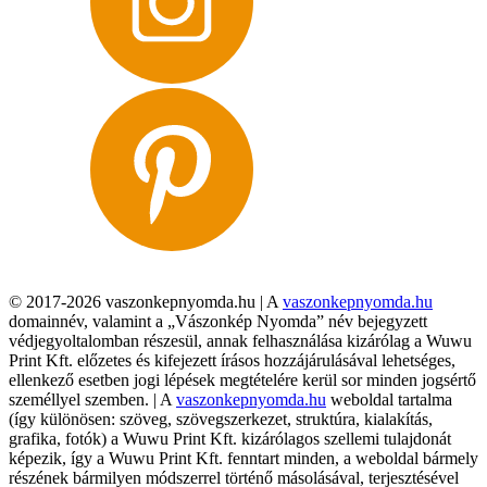
© 2017-2026 vaszonkepnyomda.hu | A
vaszonkepnyomda.hu
domainnév, valamint a „Vászonkép Nyomda” név bejegyzett
védjegyoltalomban részesül, annak felhasználása kizárólag a Wuwu
Print Kft. előzetes és kifejezett írásos hozzájárulásával lehetséges,
ellenkező esetben jogi lépések megtételére kerül sor minden jogsértő
személlyel szemben. | A
vaszonkepnyomda.hu
weboldal tartalma
(így különösen: szöveg, szövegszerkezet, struktúra, kialakítás,
grafika, fotók) a Wuwu Print Kft. kizárólagos szellemi tulajdonát
képezik, így a Wuwu Print Kft. fenntart minden, a weboldal bármely
részének bármilyen módszerrel történő másolásával, terjesztésével