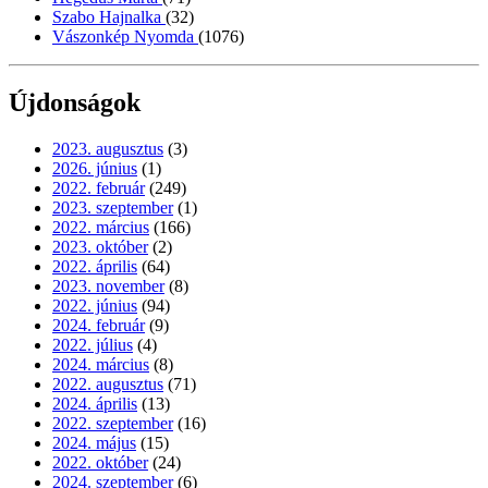
Szabo Hajnalka
(32)
Vászonkép Nyomda
(1076)
Újdonságok
2023. augusztus
(3)
2026. június
(1)
2022. február
(249)
2023. szeptember
(1)
2022. március
(166)
2023. október
(2)
2022. április
(64)
2023. november
(8)
2022. június
(94)
2024. február
(9)
2022. július
(4)
2024. március
(8)
2022. augusztus
(71)
2024. április
(13)
2022. szeptember
(16)
2024. május
(15)
2022. október
(24)
2024. szeptember
(6)