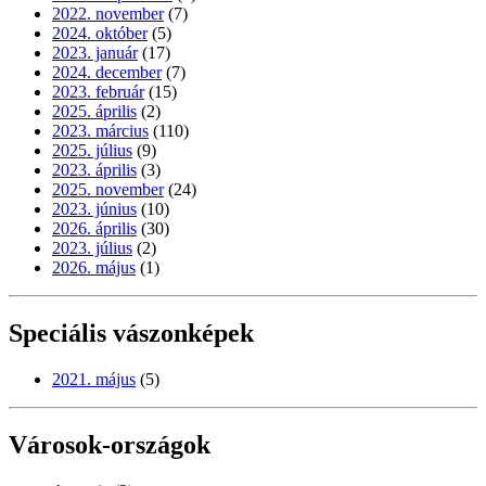
2022. november
(7)
2024. október
(5)
2023. január
(17)
2024. december
(7)
2023. február
(15)
2025. április
(2)
2023. március
(110)
2025. július
(9)
2023. április
(3)
2025. november
(24)
2023. június
(10)
2026. április
(30)
2023. július
(2)
2026. május
(1)
Speciális vászonképek
2021. május
(5)
Városok-országok