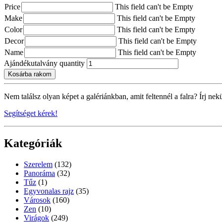
Price
This field can't be Empty
Make
This field can't be Empty
Color
This field can't be Empty
Decor
This field can't be Empty
Name
This field can't be Empty
Ajándékutalvány quantity
Kosárba rakom
Nem találsz olyan képet a galériánkban, amit feltennél a falra? Írj nek
Segítséget kérek!
Kategóriák
Szerelem
(132)
Panoráma
(32)
Tűz
(1)
Egyvonalas rajz
(35)
Városok
(160)
Zen
(10)
Virágok
(249)