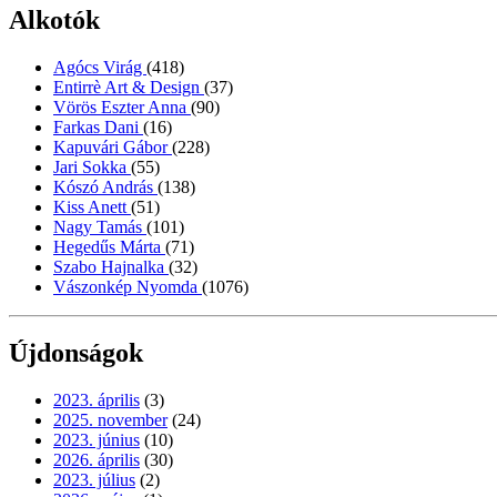
Alkotók
Agócs Virág
(418)
Entirrè Art & Design
(37)
Vörös Eszter Anna
(90)
Farkas Dani
(16)
Kapuvári Gábor
(228)
Jari Sokka
(55)
Kószó András
(138)
Kiss Anett
(51)
Nagy Tamás
(101)
Hegedűs Márta
(71)
Szabo Hajnalka
(32)
Vászonkép Nyomda
(1076)
Újdonságok
2023. április
(3)
2025. november
(24)
2023. június
(10)
2026. április
(30)
2023. július
(2)