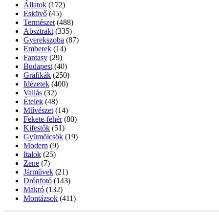
Állatok
(172)
Esküvő
(45)
Természet
(488)
Absztrakt
(335)
Gyerekszoba
(87)
Emberek
(14)
Fantasy
(29)
Budapest
(40)
Grafikák
(250)
Idézetek
(400)
Vallás
(32)
Ételek
(48)
Művészet
(14)
Fekete-fehér
(80)
Kifestők
(51)
Gyümölcsök
(19)
Modern
(9)
Italok
(25)
Zene
(7)
Járművek
(21)
Drónfotó
(143)
Makró
(132)
Montázsok
(411)