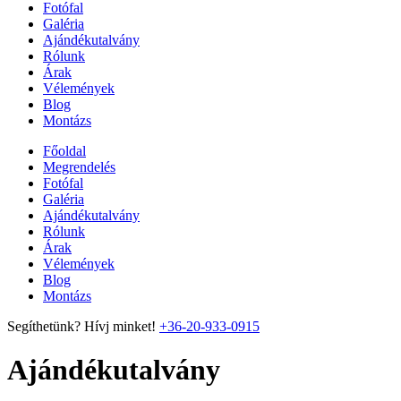
Fotófal
Galéria
Ajándékutalvány
Rólunk
Árak
Vélemények
Blog
Montázs
Főoldal
Megrendelés
Fotófal
Galéria
Ajándékutalvány
Rólunk
Árak
Vélemények
Blog
Montázs
Segíthetünk? Hívj minket!
+36-20-933-0915
Ajándékutalvány