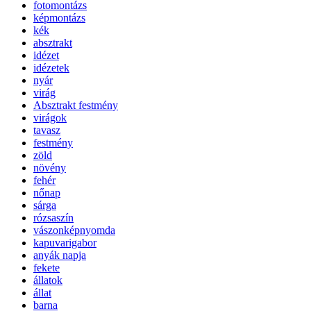
fotomontázs
képmontázs
kék
absztrakt
idézet
idézetek
nyár
virág
Absztrakt festmény
virágok
tavasz
festmény
zöld
növény
fehér
nőnap
sárga
rózsaszín
vászonképnyomda
kapuvarigabor
anyák napja
fekete
állatok
állat
barna