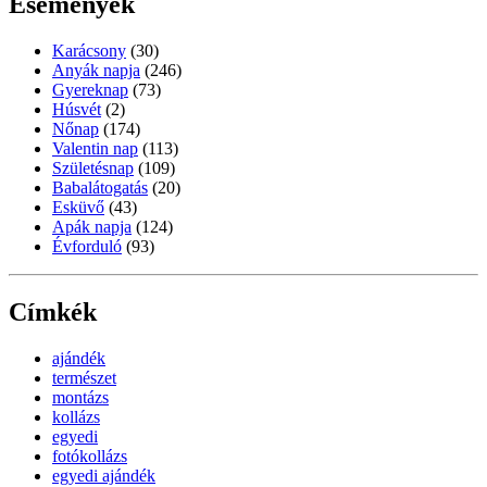
Események
Karácsony
(30)
Anyák napja
(246)
Gyereknap
(73)
Húsvét
(2)
Nőnap
(174)
Valentin nap
(113)
Születésnap
(109)
Babalátogatás
(20)
Esküvő
(43)
Apák napja
(124)
Évforduló
(93)
Címkék
ajándék
természet
montázs
kollázs
egyedi
fotókollázs
egyedi ajándék