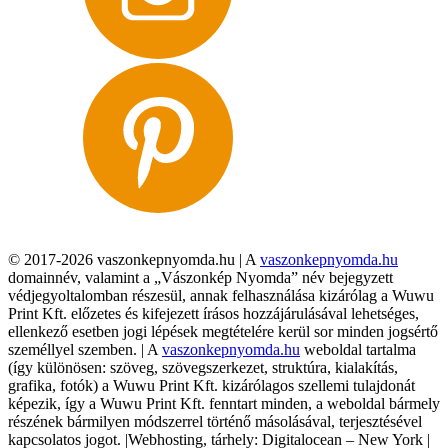
© 2017-2026 vaszonkepnyomda.hu | A
vaszonkepnyomda.hu
domainnév, valamint a „Vászonkép Nyomda” név bejegyzett
védjegyoltalomban részesül, annak felhasználása kizárólag a Wuwu
Print Kft. előzetes és kifejezett írásos hozzájárulásával lehetséges,
ellenkező esetben jogi lépések megtételére kerül sor minden jogsértő
személlyel szemben. | A
vaszonkepnyomda.hu
weboldal tartalma
(így különösen: szöveg, szövegszerkezet, struktúra, kialakítás,
grafika, fotók) a Wuwu Print Kft. kizárólagos szellemi tulajdonát
képezik, így a Wuwu Print Kft. fenntart minden, a weboldal bármely
részének bármilyen módszerrel történő másolásával, terjesztésével
kapcsolatos jogot. |Webhosting, tárhely: Digitalocean – New York |