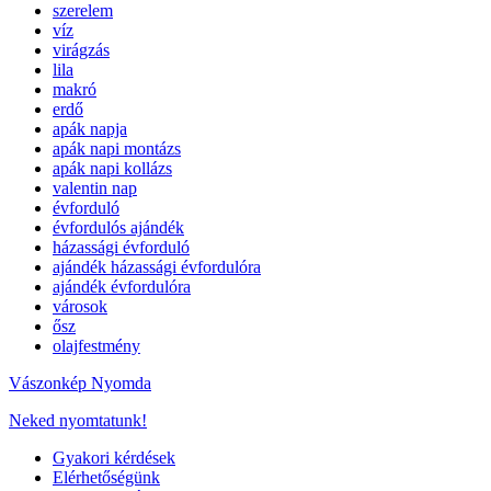
szerelem
víz
virágzás
lila
makró
erdő
apák napja
apák napi montázs
apák napi kollázs
valentin nap
évforduló
évfordulós ajándék
házassági évforduló
ajándék házassági évfordulóra
ajándék évfordulóra
városok
ősz
olajfestmény
Vászonkép Nyomda
Neked nyomtatunk!
Gyakori kérdések
Elérhetőségünk