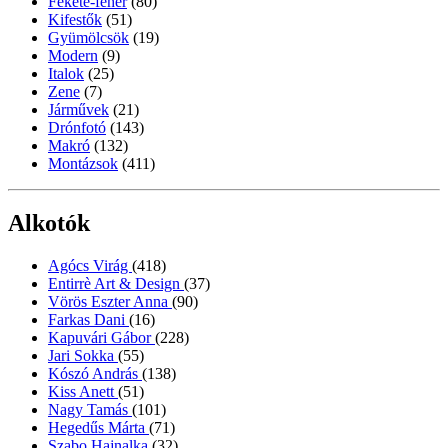
Fekete-fehér
(80)
Kifestők
(51)
Gyümölcsök
(19)
Modern
(9)
Italok
(25)
Zene
(7)
Járművek
(21)
Drónfotó
(143)
Makró
(132)
Montázsok
(411)
Alkotók
Agócs Virág
(418)
Entirrè Art & Design
(37)
Vörös Eszter Anna
(90)
Farkas Dani
(16)
Kapuvári Gábor
(228)
Jari Sokka
(55)
Kószó András
(138)
Kiss Anett
(51)
Nagy Tamás
(101)
Hegedűs Márta
(71)
Szabo Hajnalka
(32)