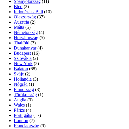
Spanyolország
(11)
Bled
(2)
Indonézia - Bali
(10)
Olaszország
(37)
Ausztria
(2)
Málta
(5)
Németország
(4)
Horvátország
(5)
Thaiföld
(3)
Dunakanyar
(4)
Budapest
(16)
Szlovákia
(2)
New York
(2)
Balaton
(68)
Svájc
(2)
Hollandia
(3)
Nógrád
(1)
Finnország
(3)
Törökország
(1)
Anglia
(9)
Wales
(1)
Párizs
(4)
Portugália
(17)
London
(7)
Franciaország
(9)