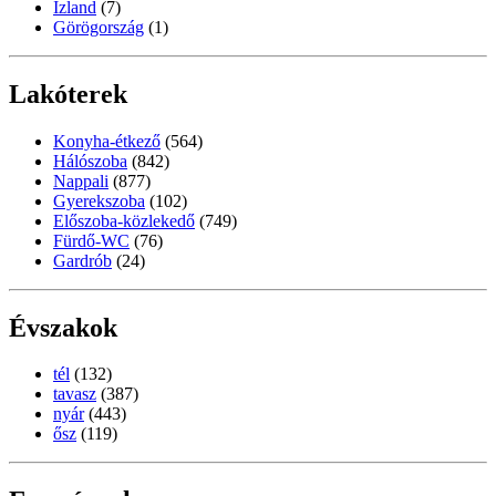
Izland
(7)
Görögország
(1)
Lakóterek
Konyha-étkező
(564)
Hálószoba
(842)
Nappali
(877)
Gyerekszoba
(102)
Előszoba-közlekedő
(749)
Fürdő-WC
(76)
Gardrób
(24)
Évszakok
tél
(132)
tavasz
(387)
nyár
(443)
ősz
(119)