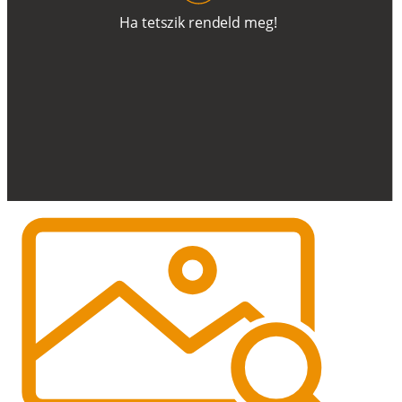
H
a
t
e
t
s
z
i
k
r
e
n
d
el
d
m
e
g
!