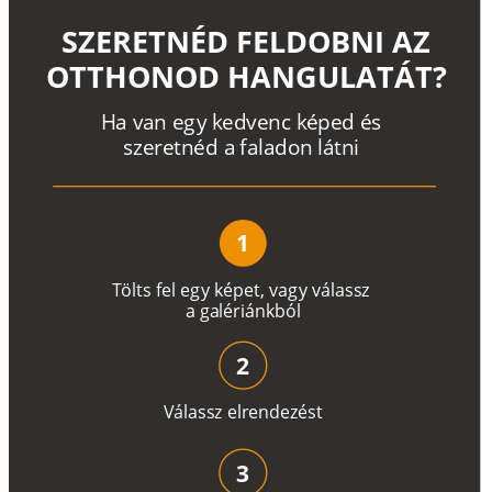
SZERETNÉD FELDOBNI AZ
OTTHONOD HANGULATÁT?
H
a
v
a
n
e
g
y
k
e
d
v
e
n
c
k
é
p
e
d
é
s
s
z
e
r
e
t
n
é
d a
f
a
l
a
d
o
n
l
á
t
n
i
1
T
ö
l
t
s
f
e
l
e
g
y
k
é
pe
t
,
v
a
g
y
v
á
l
a
ss
z
a
g
a
lé
r
i
án
k
b
ó
l
2
V
á
l
a
ss
z
e
l
r
e
n
d
e
z
é
s
t
3