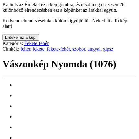
Kattints az Érdekel ez a kép gombra, és nézd meg összesen 26
különböző elrendezésben ezt a képünket az árakkal együtt.
Kedvenc elrendezéseinket külön kigyűjtöttük Neked itt a fő kép
alatt!
Érdekel ez a kép!
Kategória:
Fekete-fehér
Címkék:
fehér
,
fekete
,
fekete-fehér
,
szobor
,
angyal
,
gipsz
Vászonkép Nyomda (1076)