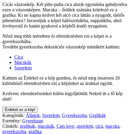
Cicás vászonkép. Két pihe-puha cica alszik egymásba gabalyodva
ezen a vászonképen. Macska – őrültek számára kötelező ez a
grafika. Ki ne kapna kedvet két alcó cica láttán a nyugodt, ráérős
pihenéshez? Javasoljuk a képet hálószobákba, nappalikba, ahol
érvényesül és hatást gyakorol a képből áradó nyugalom.
Nézd meg több méretben és elrendezésben ezt a képet is a
gyerekszobába.
További gyerekszoba dekorációs vászonkép mintákért kattints:
Cica
Macskák
Szerelem
Kattints az Érdekel ez a kép gombra, és nézd meg összesen 26
különböző elrendezésben ezt a képünket az árakkal együtt.
Kedvenc elrendezéseinket külön kigyűjtöttük Neked itt a fő kép
alatt!
Érdekel ez a kép!
Kategóriák:
Állatok
,
Szerelem
,
Gyerekszoba
,
Grafikák
Esemény:
Gyereknap
Címkék:
grafikák
,
macskák
,
Cats love
,
szerelem
,
cica
,
macska
,
gyerekszoba
,
grafika