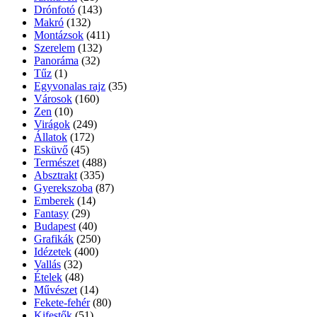
Drónfotó
(143)
Makró
(132)
Montázsok
(411)
Szerelem
(132)
Panoráma
(32)
Tűz
(1)
Egyvonalas rajz
(35)
Városok
(160)
Zen
(10)
Virágok
(249)
Állatok
(172)
Esküvő
(45)
Természet
(488)
Absztrakt
(335)
Gyerekszoba
(87)
Emberek
(14)
Fantasy
(29)
Budapest
(40)
Grafikák
(250)
Idézetek
(400)
Vallás
(32)
Ételek
(48)
Művészet
(14)
Fekete-fehér
(80)
Kifestők
(51)