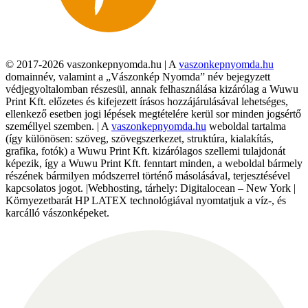
© 2017-2026 vaszonkepnyomda.hu | A
vaszonkepnyomda.hu
domainnév, valamint a „Vászonkép Nyomda” név bejegyzett
védjegyoltalomban részesül, annak felhasználása kizárólag a Wuwu
Print Kft. előzetes és kifejezett írásos hozzájárulásával lehetséges,
ellenkező esetben jogi lépések megtételére kerül sor minden jogsértő
személlyel szemben. | A
vaszonkepnyomda.hu
weboldal tartalma
(így különösen: szöveg, szövegszerkezet, struktúra, kialakítás,
grafika, fotók) a Wuwu Print Kft. kizárólagos szellemi tulajdonát
képezik, így a Wuwu Print Kft. fenntart minden, a weboldal bármely
részének bármilyen módszerrel történő másolásával, terjesztésével
kapcsolatos jogot. |Webhosting, tárhely: Digitalocean – New York |
Környezetbarát HP LATEX technológiával nyomtatjuk a víz-, és
karcálló vászonképeket.