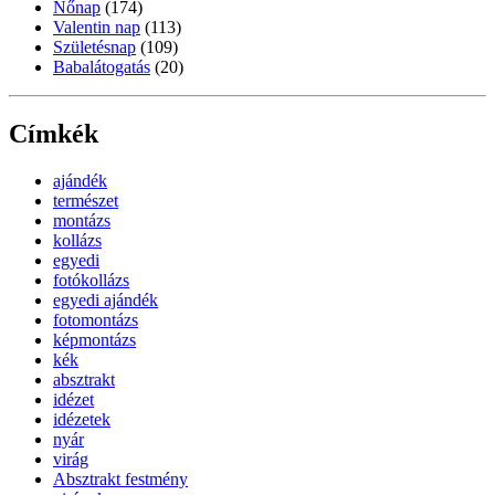
Nőnap
(174)
Valentin nap
(113)
Születésnap
(109)
Babalátogatás
(20)
Címkék
ajándék
természet
montázs
kollázs
egyedi
fotókollázs
egyedi ajándék
fotomontázs
képmontázs
kék
absztrakt
idézet
idézetek
nyár
virág
Absztrakt festmény