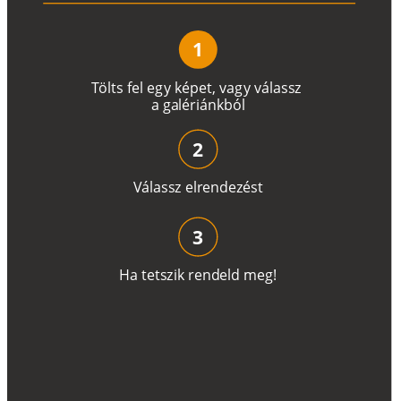
1
T
ö
l
t
s
f
e
l
e
g
y
k
é
pe
t
,
v
a
g
y
v
á
l
a
ss
z
a
g
a
lé
r
i
án
k
b
ó
l
2
V
á
l
a
ss
z
e
l
r
e
n
d
e
z
é
s
t
3
H
a
t
e
t
s
z
i
k
r
e
n
d
el
d
m
e
g
!