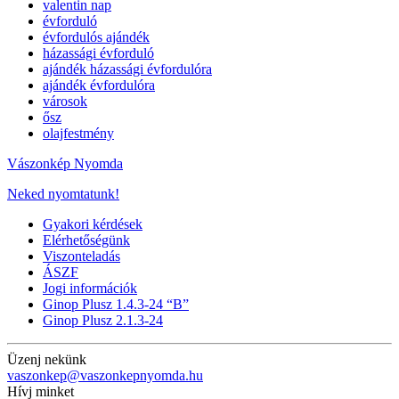
valentin nap
évforduló
évfordulós ajándék
házassági évforduló
ajándék házassági évfordulóra
ajándék évfordulóra
városok
ősz
olajfestmény
Vászonkép Nyomda
Neked nyomtatunk!
Gyakori kérdések
Elérhetőségünk
Viszonteladás
ÁSZF
Jogi információk
Ginop Plusz 1.4.3-24 “B”
Ginop Plusz 2.1.3-24
Üzenj nekünk
vaszonkep@vaszonkepnyomda.hu
Hívj minket