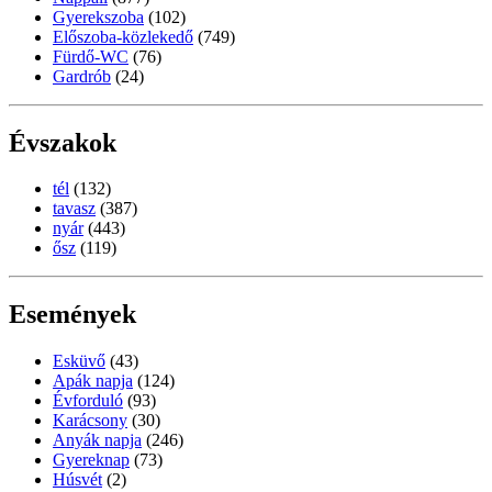
Gyerekszoba
(102)
Előszoba-közlekedő
(749)
Fürdő-WC
(76)
Gardrób
(24)
Évszakok
tél
(132)
tavasz
(387)
nyár
(443)
ősz
(119)
Események
Esküvő
(43)
Apák napja
(124)
Évforduló
(93)
Karácsony
(30)
Anyák napja
(246)
Gyereknap
(73)
Húsvét
(2)