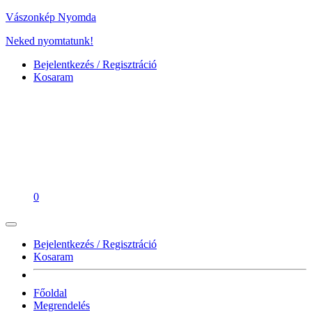
Vászonkép Nyomda
Neked nyomtatunk!
Bejelentkezés / Regisztráció
Kosaram
0
Bejelentkezés / Regisztráció
Kosaram
Főoldal
Megrendelés