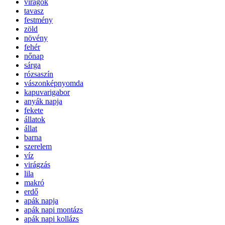
virágok
tavasz
festmény
zöld
növény
fehér
nőnap
sárga
rózsaszín
vászonképnyomda
kapuvarigabor
anyák napja
fekete
állatok
állat
barna
szerelem
víz
virágzás
lila
makró
erdő
apák napja
apák napi montázs
apák napi kollázs