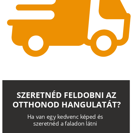
SZERETNÉD FELDOBNI AZ
OTTHONOD HANGULATÁT?
H
a
v
a
n
e
g
y
k
e
d
v
e
n
c
k
é
p
e
d
é
s
s
z
e
r
e
t
n
é
d a
f
a
l
a
d
o
n
l
á
t
n
i