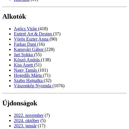
Alkotók
Agócs Virág
(418)
Entirrè Art & Design
(37)
Vörös Eszter Anna
(90)
Farkas Dani
(16)
Kapuvári Gábor
(228)
Jari Sokka
(55)
Kószó András
(138)
Kiss Anett
(51)
Nagy Tamás
(101)
Hegedűs Márta
(71)
Szabo Hajnalka
(32)
Vászonkép Nyomda
(1076)
Újdonságok
2022. november
(7)
2024. október
(5)
2023. január
(17)