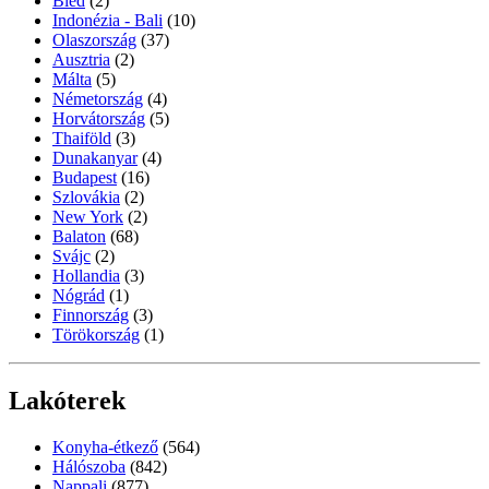
Bled
(2)
Indonézia - Bali
(10)
Olaszország
(37)
Ausztria
(2)
Málta
(5)
Németország
(4)
Horvátország
(5)
Thaiföld
(3)
Dunakanyar
(4)
Budapest
(16)
Szlovákia
(2)
New York
(2)
Balaton
(68)
Svájc
(2)
Hollandia
(3)
Nógrád
(1)
Finnország
(3)
Törökország
(1)
Lakóterek
Konyha-étkező
(564)
Hálószoba
(842)
Nappali
(877)