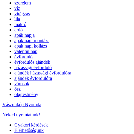
szerelem
víz
virágzás
lila
makró
erdő
apák napja
apák napi montázs
apák napi kollázs
valentin nap
évforduló
évfordulós ajándék
házassági évforduló
ajándék házassági évfordulóra
ajándék évfordulóra
városok
ősz
olajfestmény
Vászonkép Nyomda
Neked nyomtatunk!
Gyakori kérdések
Elérhetőségünk