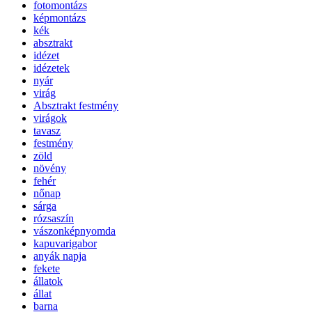
fotomontázs
képmontázs
kék
absztrakt
idézet
idézetek
nyár
virág
Absztrakt festmény
virágok
tavasz
festmény
zöld
növény
fehér
nőnap
sárga
rózsaszín
vászonképnyomda
kapuvarigabor
anyák napja
fekete
állatok
állat
barna