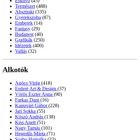
Esküvő
(45)
Természet
(488)
Absztrakt
(335)
Gyerekszoba
(87)
Emberek
(14)
Fantasy
(29)
Budapest
(40)
Grafikák
(250)
Idézetek
(400)
Vallás
(32)
Alkotók
Agócs Virág
(418)
Entirrè Art & Design
(37)
Vörös Eszter Anna
(90)
Farkas Dani
(16)
Kapuvári Gábor
(228)
Jari Sokka
(55)
Kószó András
(138)
Kiss Anett
(51)
Nagy Tamás
(101)
Hegedűs Márta
(71)
Szabo Hajnalka
(32)