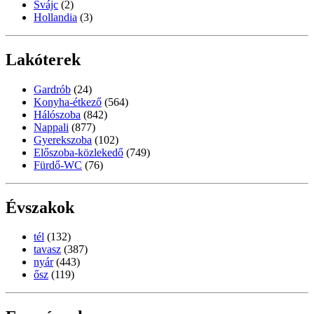
Svájc
(2)
Hollandia
(3)
Lakóterek
Gardrób
(24)
Konyha-étkező
(564)
Hálószoba
(842)
Nappali
(877)
Gyerekszoba
(102)
Előszoba-közlekedő
(749)
Fürdő-WC
(76)
Évszakok
tél
(132)
tavasz
(387)
nyár
(443)
ősz
(119)