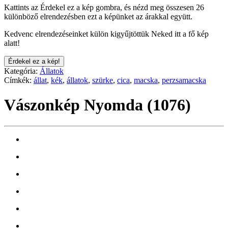
Kattints az Érdekel ez a kép gombra, és nézd meg összesen 26
különböző elrendezésben ezt a képünket az árakkal együtt.
Kedvenc elrendezéseinket külön kigyűjtöttük Neked itt a fő kép
alatt!
Érdekel ez a kép!
Kategória:
Állatok
Címkék:
állat
,
kék
,
állatok
,
szürke
,
cica
,
macska
,
perzsamacska
Vászonkép Nyomda (1076)