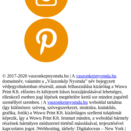
© 2017-2026 vaszonkepnyomda.hu | A
vaszonkepnyomda.hu
domainnév, valamint a „Vászonkép Nyomda” név bejegyzett
védjegyoltalomban részesül, annak felhasználása kizárólag a Wuwu
Print Kft. előzetes és kifejezett írásos hozzájárulásával lehetséges,
ellenkező esetben jogi lépések megtételére kerül sor minden jogsértő
személlyel szemben. | A
vaszonkepnyomda.hu
weboldal tartalma
(így különösen: szöveg, szövegszerkezet, struktúra, kialakítás,
grafika, fotók) a Wuwu Print Kft. kizárólagos szellemi tulajdonát
képezik, így a Wuwu Print Kft. fenntart minden, a weboldal bármely
részének bármilyen módszerrel történő másolásával, terjesztésével
kapcsolatos jogot. |Webhosting, tárhely: Digitalocean – New York |