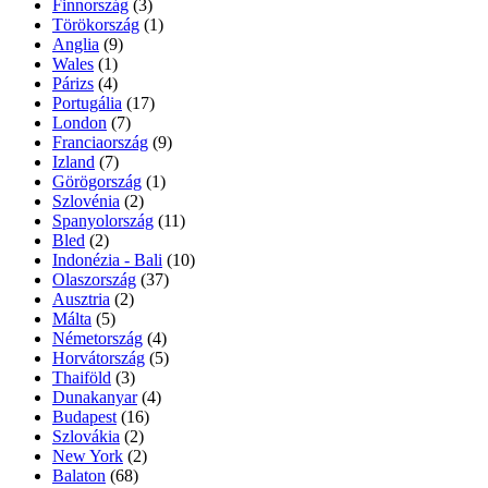
Finnország
(3)
Törökország
(1)
Anglia
(9)
Wales
(1)
Párizs
(4)
Portugália
(17)
London
(7)
Franciaország
(9)
Izland
(7)
Görögország
(1)
Szlovénia
(2)
Spanyolország
(11)
Bled
(2)
Indonézia - Bali
(10)
Olaszország
(37)
Ausztria
(2)
Málta
(5)
Németország
(4)
Horvátország
(5)
Thaiföld
(3)
Dunakanyar
(4)
Budapest
(16)
Szlovákia
(2)
New York
(2)
Balaton
(68)