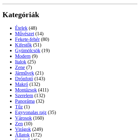
Kategóriák
Ételek
(48)
Művészet
(14)
Fekete-fehér
(80)
Kifestők
(51)
Gyümölcsök
(19)
Modern
(9)
Italok
(25)
Zene
(7)
Járművek
(21)
Drónfotó
(143)
Makró
(132)
Montázsok
(411)
Szerelem
(132)
Panoráma
(32)
Tűz
(1)
Egyvonalas rajz
(35)
Városok
(160)
Zen
(10)
Virágok
(249)
Állatok
(172)