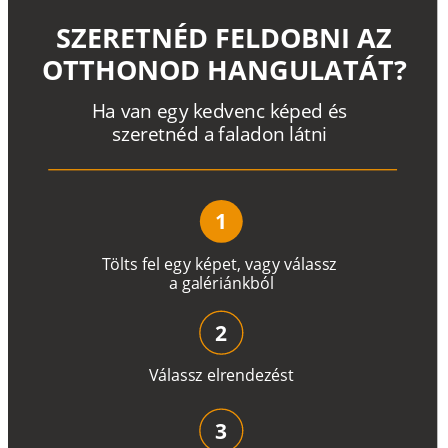
SZERETNÉD FELDOBNI AZ
OTTHONOD HANGULATÁT?
H
a
v
a
n
e
g
y
k
e
d
v
e
n
c
k
é
p
e
d
é
s
s
z
e
r
e
t
n
é
d a
f
a
l
a
d
o
n
l
á
t
n
i
1
T
ö
l
t
s
f
e
l
e
g
y
k
é
pe
t
,
v
a
g
y
v
á
l
a
ss
z
a
g
a
lé
r
i
án
k
b
ó
l
2
V
á
l
a
ss
z
e
l
r
e
n
d
e
z
é
s
t
3