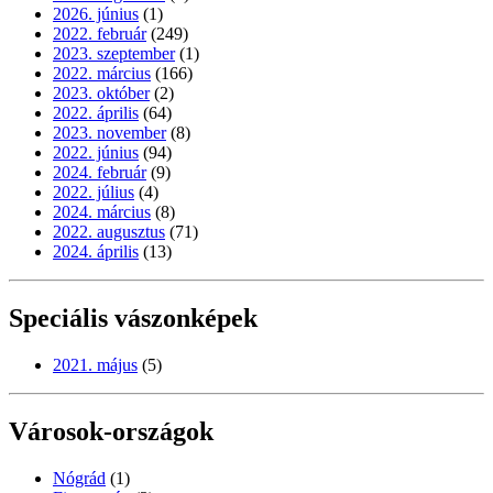
2026. június
(1)
2022. február
(249)
2023. szeptember
(1)
2022. március
(166)
2023. október
(2)
2022. április
(64)
2023. november
(8)
2022. június
(94)
2024. február
(9)
2022. július
(4)
2024. március
(8)
2022. augusztus
(71)
2024. április
(13)
Speciális vászonképek
2021. május
(5)
Városok-országok
Nógrád
(1)