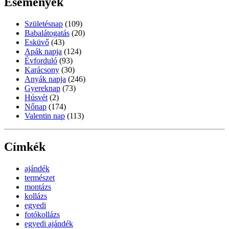
Események
Születésnap
(109)
Babalátogatás
(20)
Esküvő
(43)
Apák napja
(124)
Évforduló
(93)
Karácsony
(30)
Anyák napja
(246)
Gyereknap
(73)
Húsvét
(2)
Nőnap
(174)
Valentin nap
(113)
Címkék
ajándék
természet
montázs
kollázs
egyedi
fotókollázs
egyedi ajándék