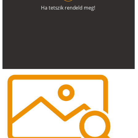
H
a
t
e
t
s
z
i
k
r
e
n
d
el
d
m
e
g
!