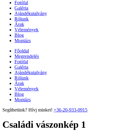
Fotófal
Galéria
Ajándékutalvány
Rólunk
Árak
Vélemények
Blog
Montázs
Főoldal
Megrendelés
Fotófal
Galéria
Ajándékutalvány
Rólunk
Árak
Vélemények
Blog
Montázs
Segíthetünk? Hívj minket!
+36-20-933-0915
Családi vászonkép 1