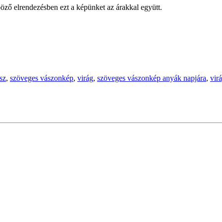
öző elrendezésben ezt a képünket az árakkal együtt.
sz
,
szöveges vászonkép
,
virág
,
szöveges vászonkép anyák napjára
,
vir