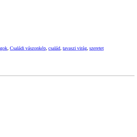
ágok
,
Családi vászonkép
,
család
,
tavaszi virág
,
szeretet