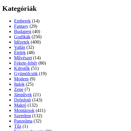
Kategóriák
Emberek
(14)
Fantasy
(29)
Budapest
(40)
Grafikák
(250)
Idézetek
(400)
Vallás
(32)
Ételek
(48)
Művészet
(14)
Fekete-fehér
(80)
Kifestők
(51)
Gyümölcsök
(19)
Modern
(9)
Italok
(25)
Zene
(7)
Járművek
(21)
Drónfotó
(143)
Makró
(132)
Montázsok
(411)
Szerelem
(132)
Panoráma
(32)
Tűz
(1)