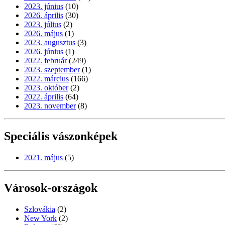
2023. június
(10)
2026. április
(30)
2023. július
(2)
2026. május
(1)
2023. augusztus
(3)
2026. június
(1)
2022. február
(249)
2023. szeptember
(1)
2022. március
(166)
2023. október
(2)
2022. április
(64)
2023. november
(8)
Speciális vászonképek
2021. május
(5)
Városok-országok
Szlovákia
(2)
New York
(2)