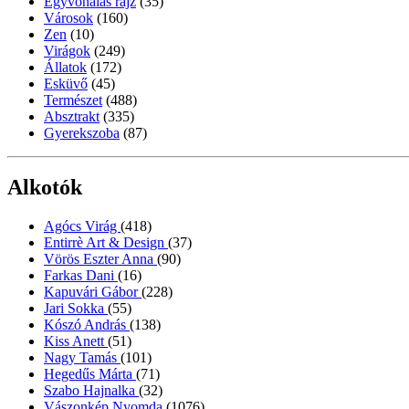
Egyvonalas rajz
(35)
Városok
(160)
Zen
(10)
Virágok
(249)
Állatok
(172)
Esküvő
(45)
Természet
(488)
Absztrakt
(335)
Gyerekszoba
(87)
Alkotók
Agócs Virág
(418)
Entirrè Art & Design
(37)
Vörös Eszter Anna
(90)
Farkas Dani
(16)
Kapuvári Gábor
(228)
Jari Sokka
(55)
Kószó András
(138)
Kiss Anett
(51)
Nagy Tamás
(101)
Hegedűs Márta
(71)
Szabo Hajnalka
(32)
Vászonkép Nyomda
(1076)