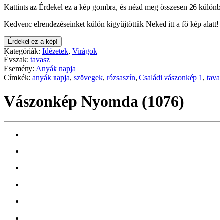
Kattints az Érdekel ez a kép gombra, és nézd meg összesen 26 különb
Kedvenc elrendezéseinket külön kigyűjtöttük Neked itt a fő kép alatt!
Érdekel ez a kép!
Kategóriák:
Idézetek
,
Virágok
Évszak:
tavasz
Esemény:
Anyák napja
Címkék:
anyák napja
,
szövegek
,
rózsaszín
,
Családi vászonkép 1
,
tava
Vászonkép Nyomda (1076)