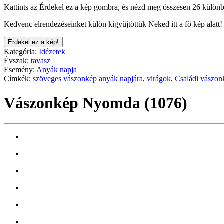
Kattints az Érdekel ez a kép gombra, és nézd meg összesen 26 különb
Kedvenc elrendezéseinket külön kigyűjtöttük Neked itt a fő kép alatt!
Érdekel ez a kép!
Kategória:
Idézetek
Évszak:
tavasz
Esemény:
Anyák napja
Címkék:
szöveges vászonkép anyák napjára
,
virágok
,
Családi vászon
Vászonkép Nyomda (1076)