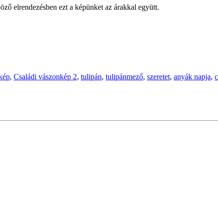
öző elrendezésben ezt a képünket az árakkal együtt.
kép
,
Családi vászonkép 2
,
tulipán
,
tulipánmező
,
szeretet
,
anyák napja
,
c