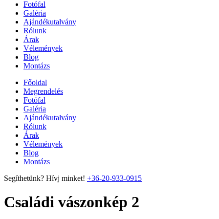
Fotófal
Galéria
Ajándékutalvány
Rólunk
Árak
Vélemények
Blog
Montázs
Főoldal
Megrendelés
Fotófal
Galéria
Ajándékutalvány
Rólunk
Árak
Vélemények
Blog
Montázs
Segíthetünk? Hívj minket!
+36-20-933-0915
Családi vászonkép 2