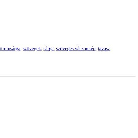
itromsárga
,
szövegek
,
sárga
,
szöveges vászonkép
,
tavasz