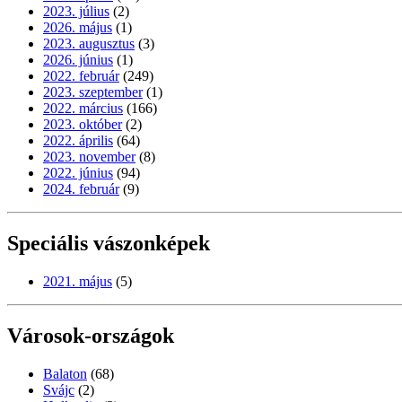
2023. július
(2)
2026. május
(1)
2023. augusztus
(3)
2026. június
(1)
2022. február
(249)
2023. szeptember
(1)
2022. március
(166)
2023. október
(2)
2022. április
(64)
2023. november
(8)
2022. június
(94)
2024. február
(9)
Speciális vászonképek
2021. május
(5)
Városok-országok
Balaton
(68)
Svájc
(2)