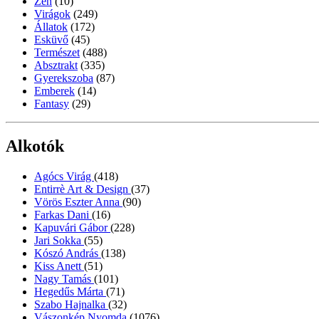
Zen
(10)
Virágok
(249)
Állatok
(172)
Esküvő
(45)
Természet
(488)
Absztrakt
(335)
Gyerekszoba
(87)
Emberek
(14)
Fantasy
(29)
Alkotók
Agócs Virág
(418)
Entirrè Art & Design
(37)
Vörös Eszter Anna
(90)
Farkas Dani
(16)
Kapuvári Gábor
(228)
Jari Sokka
(55)
Kószó András
(138)
Kiss Anett
(51)
Nagy Tamás
(101)
Hegedűs Márta
(71)
Szabo Hajnalka
(32)
Vászonkép Nyomda
(1076)