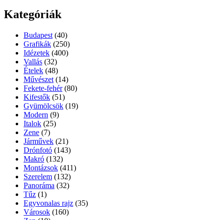
Kategóriák
Budapest
(40)
Grafikák
(250)
Idézetek
(400)
Vallás
(32)
Ételek
(48)
Művészet
(14)
Fekete-fehér
(80)
Kifestők
(51)
Gyümölcsök
(19)
Modern
(9)
Italok
(25)
Zene
(7)
Járművek
(21)
Drónfotó
(143)
Makró
(132)
Montázsok
(411)
Szerelem
(132)
Panoráma
(32)
Tűz
(1)
Egyvonalas rajz
(35)
Városok
(160)