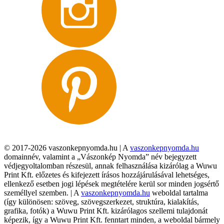
© 2017-2026 vaszonkepnyomda.hu | A
vaszonkepnyomda.hu
domainnév, valamint a „Vászonkép Nyomda” név bejegyzett
védjegyoltalomban részesül, annak felhasználása kizárólag a Wuwu
Print Kft. előzetes és kifejezett írásos hozzájárulásával lehetséges,
ellenkező esetben jogi lépések megtételére kerül sor minden jogsértő
személlyel szemben. | A
vaszonkepnyomda.hu
weboldal tartalma
(így különösen: szöveg, szövegszerkezet, struktúra, kialakítás,
grafika, fotók) a Wuwu Print Kft. kizárólagos szellemi tulajdonát
képezik, így a Wuwu Print Kft. fenntart minden, a weboldal bármely