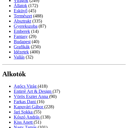
Virágok
(249)
Állatok
(172)
Esküvő
(45)
Természet
(488)
Absztrakt
(335)
Gyerekszoba
(87)
Emberek
(14)
Fantasy
(29)
Budapest
(40)
Grafikák
(250)
Idézetek
(400)
Vallás
(32)
Alkotók
Agócs Virág
(418)
Entirrè Art & Design
(37)
Vörös Eszter Anna
(90)
Farkas Dani
(16)
Kapuvári Gábor
(228)
Jari Sokka
(55)
Kószó András
(138)
Kiss Anett
(51)
Nagy Tamás
(101)