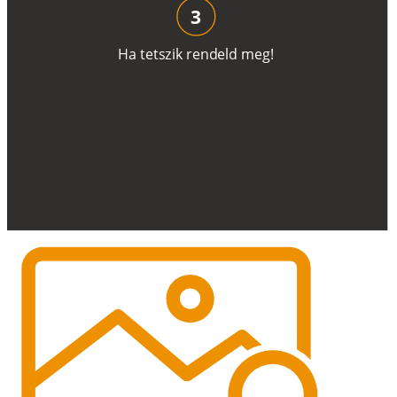
3
H
a
t
e
t
s
z
i
k
r
e
n
d
el
d
m
e
g
!