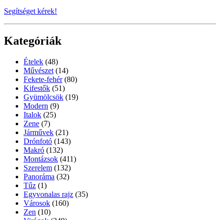
Segítséget kérek!
Kategóriák
Ételek
(48)
Művészet
(14)
Fekete-fehér
(80)
Kifestők
(51)
Gyümölcsök
(19)
Modern
(9)
Italok
(25)
Zene
(7)
Járművek
(21)
Drónfotó
(143)
Makró
(132)
Montázsok
(411)
Szerelem
(132)
Panoráma
(32)
Tűz
(1)
Egyvonalas rajz
(35)
Városok
(160)
Zen
(10)