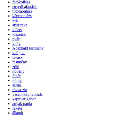
fotókollázs
egyedi ajándék
fotomontázs
képmontázs
kék
absztrakt
idézet
idézetek
nyár
virág
Absztrakt festmény
virágok
tavasz
festmény
zöld
növény
fehér
nőnap
sárga
rózsaszín
vászonképnyomda
kapuvarigabor
anyák napja
fekete
állatok