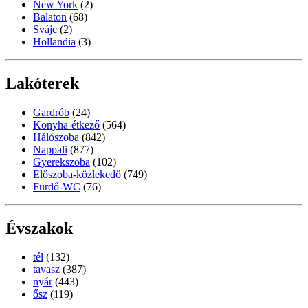
New York
(2)
Balaton
(68)
Svájc
(2)
Hollandia
(3)
Lakóterek
Gardrób
(24)
Konyha-étkező
(564)
Hálószoba
(842)
Nappali
(877)
Gyerekszoba
(102)
Előszoba-közlekedő
(749)
Fürdő-WC
(76)
Évszakok
tél
(132)
tavasz
(387)
nyár
(443)
ősz
(119)