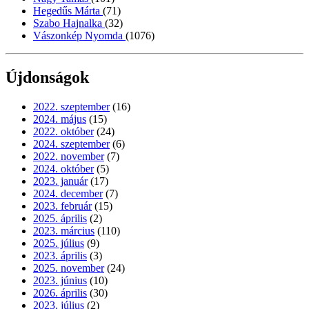
Hegedűs Márta
(71)
Szabo Hajnalka
(32)
Vászonkép Nyomda
(1076)
Újdonságok
2022. szeptember
(16)
2024. május
(15)
2022. október
(24)
2024. szeptember
(6)
2022. november
(7)
2024. október
(5)
2023. január
(17)
2024. december
(7)
2023. február
(15)
2025. április
(2)
2023. március
(110)
2025. július
(9)
2023. április
(3)
2025. november
(24)
2023. június
(10)
2026. április
(30)
2023. július
(2)