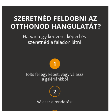
SZERETNÉD FELDOBNI AZ
OTTHONOD HANGULATÁT?
H
a
v
a
n
e
g
y
k
e
d
v
e
n
c
k
é
p
e
d
é
s
s
z
e
r
e
t
n
é
d a
f
a
l
a
d
o
n
l
á
t
n
i
1
T
ö
l
t
s
f
e
l
e
g
y
k
é
pe
t
,
v
a
g
y
v
á
l
a
ss
z
a
g
a
lé
r
i
án
k
b
ó
l
2
V
á
l
a
ss
z
e
l
r
e
n
d
e
z
é
s
t