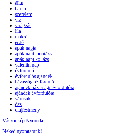
állat
barna
szerelem
víz
virágzás
lila
makró
erdő
apák napja
apák napi montázs
apák napi kollázs
valentin nap
évforduló
évfordulós ajándék
házassági évforduló
ajándék házassági évfordulóra
ajándék évfordulóra
városok
ősz
olajfestmény
Vászonkép Nyomda
Neked nyomtatunk!