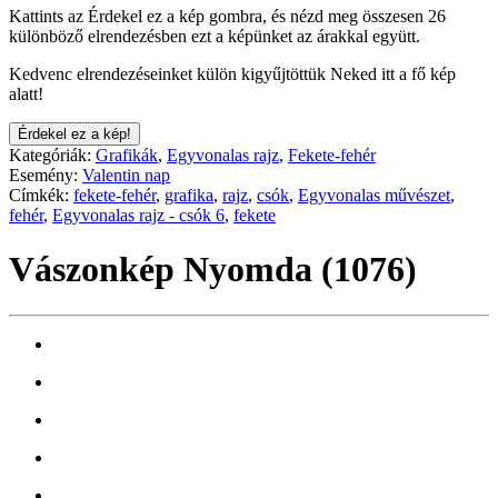
Kattints az Érdekel ez a kép gombra, és nézd meg összesen 26
különböző elrendezésben ezt a képünket az árakkal együtt.
Kedvenc elrendezéseinket külön kigyűjtöttük Neked itt a fő kép
alatt!
Érdekel ez a kép!
Kategóriák:
Grafikák
,
Egyvonalas rajz
,
Fekete-fehér
Esemény:
Valentin nap
Címkék:
fekete-fehér
,
grafika
,
rajz
,
csók
,
Egyvonalas művészet
,
fehér
,
Egyvonalas rajz - csók 6
,
fekete
Vászonkép Nyomda (1076)