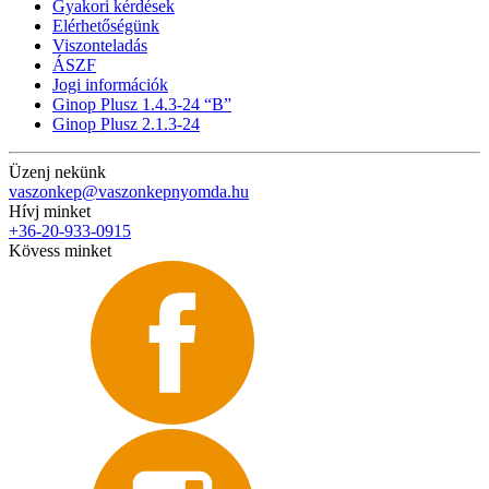
Gyakori kérdések
Elérhetőségünk
Viszonteladás
ÁSZF
Jogi információk
Ginop Plusz 1.4.3-24 “B”
Ginop Plusz 2.1.3-24
Üzenj nekünk
vaszonkep@vaszonkepnyomda.hu
Hívj minket
+36-20-933-0915
Kövess minket