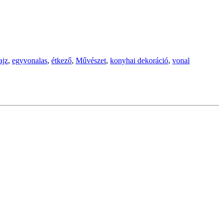
ajz
,
egyvonalas
,
étkező
,
Művészet
,
konyhai dekoráció
,
vonal