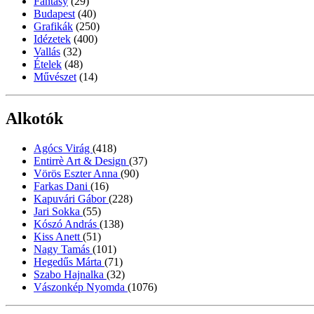
Fantasy
(29)
Budapest
(40)
Grafikák
(250)
Idézetek
(400)
Vallás
(32)
Ételek
(48)
Művészet
(14)
Alkotók
Agócs Virág
(418)
Entirrè Art & Design
(37)
Vörös Eszter Anna
(90)
Farkas Dani
(16)
Kapuvári Gábor
(228)
Jari Sokka
(55)
Kószó András
(138)
Kiss Anett
(51)
Nagy Tamás
(101)
Hegedűs Márta
(71)
Szabo Hajnalka
(32)
Vászonkép Nyomda
(1076)