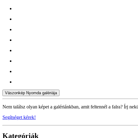
Vászonkép Nyomda galériája
Nem találsz olyan képet a galériánkban, amit feltennél a falra? Írj nek
Segítséget kérek!
Kategóriák