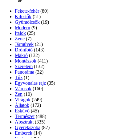
Fekete-fehér
(80)
Kifestők
(51)
Gyümölcsök
(19)
Modern
(9)
Italok
(25)
Zene
(7)
Járművek
(21)
Drónfotó
(143)
Makró
(132)
Montázsok
(411)
Szerelem
(132)
Panoráma
(32)
Tűz
(1)
Egyvonalas rajz
(35)
Városok
(160)
Zen
(10)
Virágok
(249)
Állatok
(172)
Esküvő
(45)
Természet
(488)
Absztrakt
(335)
Gyerekszoba
(87)
Emberek
(14)