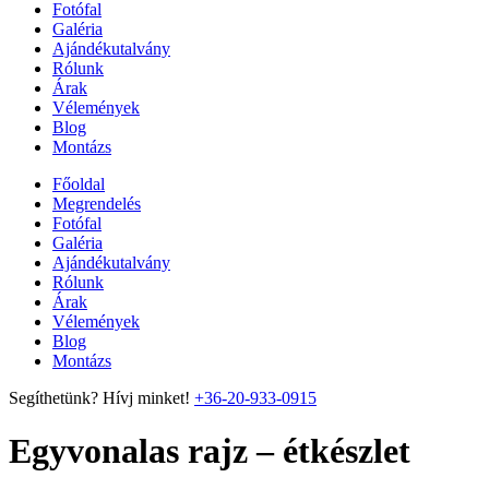
Fotófal
Galéria
Ajándékutalvány
Rólunk
Árak
Vélemények
Blog
Montázs
Főoldal
Megrendelés
Fotófal
Galéria
Ajándékutalvány
Rólunk
Árak
Vélemények
Blog
Montázs
Segíthetünk? Hívj minket!
+36-20-933-0915
Egyvonalas rajz – étkészlet