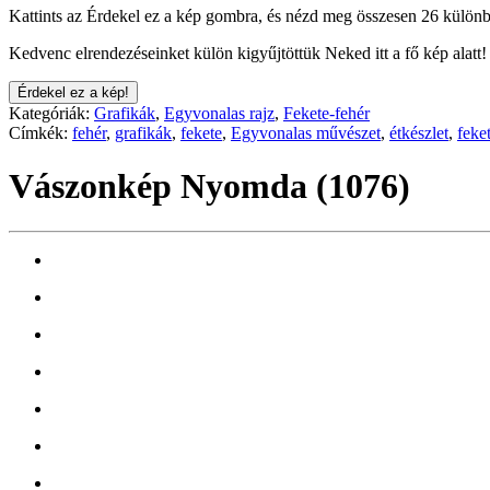
Kattints az Érdekel ez a kép gombra, és nézd meg összesen 26 különb
Kedvenc elrendezéseinket külön kigyűjtöttük Neked itt a fő kép alatt!
Érdekel ez a kép!
Kategóriák:
Grafikák
,
Egyvonalas rajz
,
Fekete-fehér
Címkék:
fehér
,
grafikák
,
fekete
,
Egyvonalas művészet
,
étkészlet
,
feke
Vászonkép Nyomda (1076)