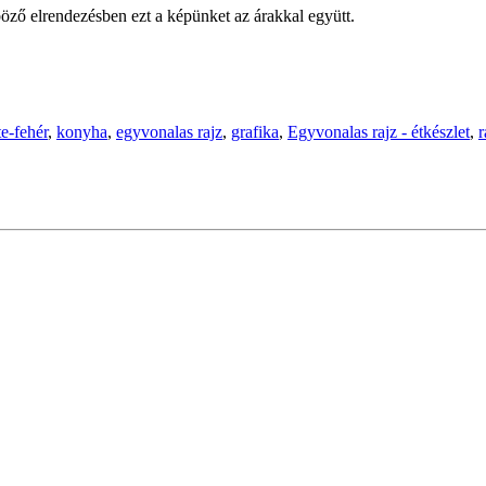
öző elrendezésben ezt a képünket az árakkal együtt.
te-fehér
,
konyha
,
egyvonalas rajz
,
grafika
,
Egyvonalas rajz - étkészlet
,
r