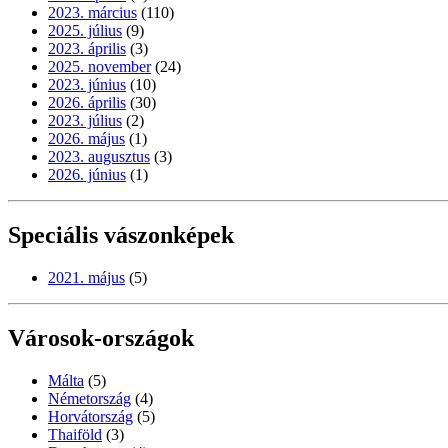
2023. március
(110)
2025. július
(9)
2023. április
(3)
2025. november
(24)
2023. június
(10)
2026. április
(30)
2023. július
(2)
2026. május
(1)
2023. augusztus
(3)
2026. június
(1)
Speciális vászonképek
2021. május
(5)
Városok-országok
Málta
(5)
Németország
(4)
Horvátország
(5)
Thaiföld
(3)