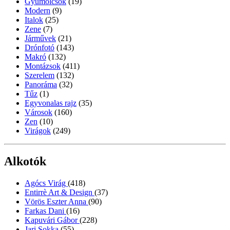
Gyümölcsök
(19)
Modern
(9)
Italok
(25)
Zene
(7)
Járművek
(21)
Drónfotó
(143)
Makró
(132)
Montázsok
(411)
Szerelem
(132)
Panoráma
(32)
Tűz
(1)
Egyvonalas rajz
(35)
Városok
(160)
Zen
(10)
Virágok
(249)
Alkotók
Agócs Virág
(418)
Entirrè Art & Design
(37)
Vörös Eszter Anna
(90)
Farkas Dani
(16)
Kapuvári Gábor
(228)
Jari Sokka
(55)