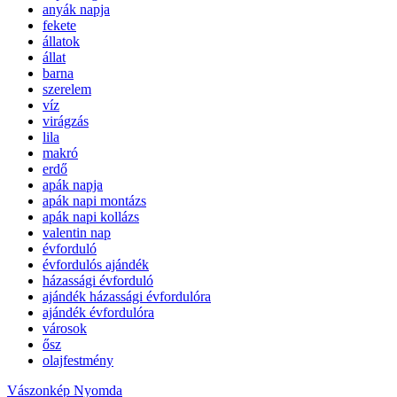
anyák napja
fekete
állatok
állat
barna
szerelem
víz
virágzás
lila
makró
erdő
apák napja
apák napi montázs
apák napi kollázs
valentin nap
évforduló
évfordulós ajándék
házassági évforduló
ajándék házassági évfordulóra
ajándék évfordulóra
városok
ősz
olajfestmény
Vászonkép Nyomda