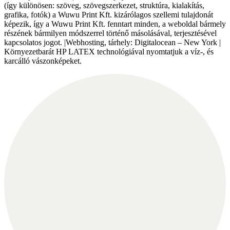
(így különösen: szöveg, szövegszerkezet, struktúra, kialakítás,
grafika, fotók) a Wuwu Print Kft. kizárólagos szellemi tulajdonát
képezik, így a Wuwu Print Kft. fenntart minden, a weboldal bármely
részének bármilyen módszerrel történő másolásával, terjesztésével
kapcsolatos jogot. |Webhosting, tárhely: Digitalocean – New York |
Környezetbarát HP LATEX technológiával nyomtatjuk a víz-, és
karcálló vászonképeket.