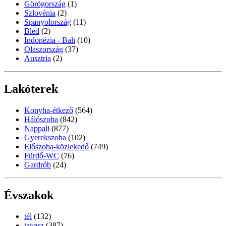
Görögország
(1)
Szlovénia
(2)
Spanyolország
(11)
Bled
(2)
Indonézia - Bali
(10)
Olaszország
(37)
Ausztria
(2)
Lakóterek
Konyha-étkező
(564)
Hálószoba
(842)
Nappali
(877)
Gyerekszoba
(102)
Előszoba-közlekedő
(749)
Fürdő-WC
(76)
Gardrób
(24)
Évszakok
tél
(132)
tavasz
(387)