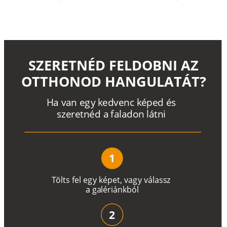
SZERETNÉD FELDOBNI AZ
OTTHONOD HANGULATÁT?
H
a
v
a
n
e
g
y
k
e
d
v
e
n
c
k
é
p
e
d
é
s
s
z
e
r
e
t
n
é
d a
f
a
l
a
d
o
n
l
á
t
n
i
1
T
ö
l
t
s
f
e
l
e
g
y
k
é
pe
t
,
v
a
g
y
v
á
l
a
ss
z
a
g
a
lé
r
i
án
k
b
ó
l
2