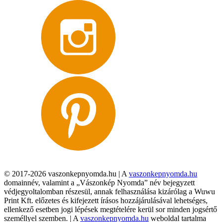
© 2017-2026 vaszonkepnyomda.hu | A
vaszonkepnyomda.hu
domainnév, valamint a „Vászonkép Nyomda” név bejegyzett
védjegyoltalomban részesül, annak felhasználása kizárólag a Wuwu
Print Kft. előzetes és kifejezett írásos hozzájárulásával lehetséges,
ellenkező esetben jogi lépések megtételére kerül sor minden jogsértő
személlyel szemben. | A
vaszonkepnyomda.hu
weboldal tartalma