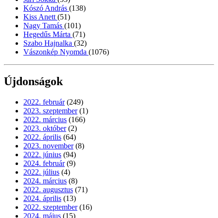
Kószó András
(138)
Kiss Anett
(51)
Nagy Tamás
(101)
Hegedűs Márta
(71)
Szabo Hajnalka
(32)
Vászonkép Nyomda
(1076)
Újdonságok
2022. február
(249)
2023. szeptember
(1)
2022. március
(166)
2023. október
(2)
2022. április
(64)
2023. november
(8)
2022. június
(94)
2024. február
(9)
2022. július
(4)
2024. március
(8)
2022. augusztus
(71)
2024. április
(13)
2022. szeptember
(16)
2024. május
(15)