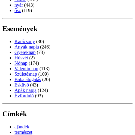
nyár
(443)
ősz
(119)
Események
Karácsony
(30)
Anyák napja
(246)
Gyereknap
(73)
Húsvét
(2)
Nőnap
(174)
Valentin nap
(113)
Születésnap
(109)
Babalátogatás
(20)
Esküvő
(43)
Apák napja
(124)
Évforduló
(93)
Címkék
ajándék
természet