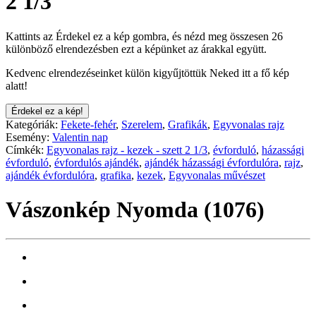
2 1/3
Kattints az Érdekel ez a kép gombra, és nézd meg összesen 26
különböző elrendezésben ezt a képünket az árakkal együtt.
Kedvenc elrendezéseinket külön kigyűjtöttük Neked itt a fő kép
alatt!
Érdekel ez a kép!
Kategóriák:
Fekete-fehér
,
Szerelem
,
Grafikák
,
Egyvonalas rajz
Esemény:
Valentin nap
Címkék:
Egyvonalas rajz - kezek - szett 2 1/3
,
évforduló
,
házassági
évforduló
,
évfordulós ajándék
,
ajándék házassági évfordulóra
,
rajz
,
ajándék évfordulóra
,
grafika
,
kezek
,
Egyvonalas művészet
Vászonkép Nyomda (1076)