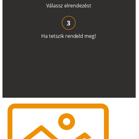
V
á
l
a
ss
z
e
l
r
e
n
d
e
z
é
s
t
3
H
a
t
e
t
s
z
i
k
r
e
n
d
el
d
m
e
g
!