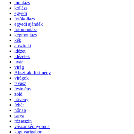
montázs
kollázs
egyedi
fotókollázs
egyedi ajándék
fotomontázs
képmontázs
kék
absztrakt
idézet
idézetek
nyár
virág
Absztrakt festmény
virágok
tavasz
festmény
zöld
növény
fehér
nőnap
sárga
rózsaszín
vászonképnyomda
kapuvarigabor