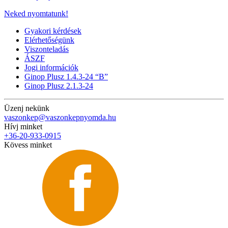
Neked nyomtatunk!
Gyakori kérdések
Elérhetőségünk
Viszonteladás
ÁSZF
Jogi információk
Ginop Plusz 1.4.3-24 “B”
Ginop Plusz 2.1.3-24
Üzenj nekünk
vaszonkep@vaszonkepnyomda.hu
Hívj minket
+36-20-933-0915
Kövess minket