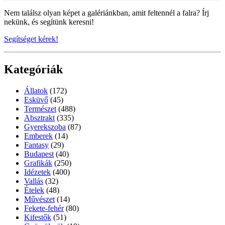
Nem találsz olyan képet a galériánkban, amit feltennél a falra? Írj
nekünk, és segítünk keresni!
Segítséget kérek!
Kategóriák
Állatok
(172)
Esküvő
(45)
Természet
(488)
Absztrakt
(335)
Gyerekszoba
(87)
Emberek
(14)
Fantasy
(29)
Budapest
(40)
Grafikák
(250)
Idézetek
(400)
Vallás
(32)
Ételek
(48)
Művészet
(14)
Fekete-fehér
(80)
Kifestők
(51)