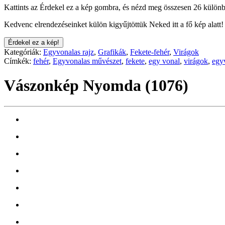
Kattints az Érdekel ez a kép gombra, és nézd meg összesen 26 különb
Kedvenc elrendezéseinket külön kigyűjtöttük Neked itt a fő kép alatt!
Érdekel ez a kép!
Kategóriák:
Egyvonalas rajz
,
Grafikák
,
Fekete-fehér
,
Virágok
Címkék:
fehér
,
Egyvonalas művészet
,
fekete
,
egy vonal
,
virágok
,
egy
Vászonkép Nyomda (1076)