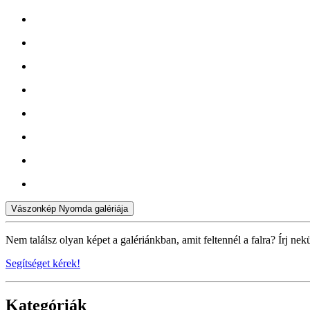
Vászonkép Nyomda galériája
Nem találsz olyan képet a galériánkban, amit feltennél a falra? Írj nek
Segítséget kérek!
Kategóriák