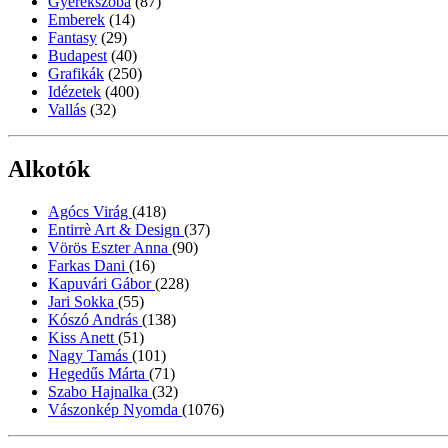
Gyerekszoba
(87)
Emberek
(14)
Fantasy
(29)
Budapest
(40)
Grafikák
(250)
Idézetek
(400)
Vallás
(32)
Alkotók
Agócs Virág
(418)
Entirrè Art & Design
(37)
Vörös Eszter Anna
(90)
Farkas Dani
(16)
Kapuvári Gábor
(228)
Jari Sokka
(55)
Kószó András
(138)
Kiss Anett
(51)
Nagy Tamás
(101)
Hegedűs Márta
(71)
Szabo Hajnalka
(32)
Vászonkép Nyomda
(1076)