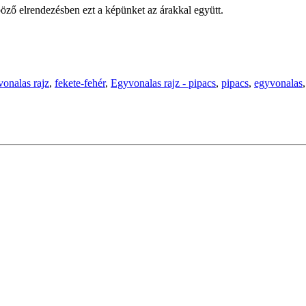
öző elrendezésben ezt a képünket az árakkal együtt.
vonalas rajz
,
fekete-fehér
,
Egyvonalas rajz - pipacs
,
pipacs
,
egyvonalas