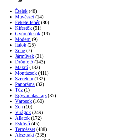
Ételek
(48)
Művészet
(14)
Fekete-fehér
(80)
Kifestők
(51)
Gyümölcsök
(19)
Modern
(9)
Italok
(25)
Zene
(7)
Járművek
(21)
Drónfotó
(143)
Makró
(132)
Montázsok
(411)
Szerelem
(132)
Panoráma
(32)
Tűz
(1)
Egyvonalas rajz
(35)
Városok
(160)
Zen
(10)
Virágok
(249)
Állatok
(172)
Esküvő
(45)
Természet
(488)
Absztrakt
(335)