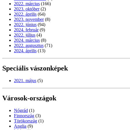
2022. március
(166)
2023. október
(2)
2022. április
(64)
2023. november
(8)
2022. június
(94)
2024. február
(9)
2022. július
(4)
2024. március
(8)
2022. augusztus
(71)
2024. április
(13)
Speciális vászonképek
2021. május
(5)
Városok-országok
Nógrád
(1)
Finnország
(3)
Törökország
(1)
Anglia
(9)