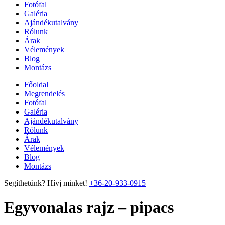
Fotófal
Galéria
Ajándékutalvány
Rólunk
Árak
Vélemények
Blog
Montázs
Főoldal
Megrendelés
Fotófal
Galéria
Ajándékutalvány
Rólunk
Árak
Vélemények
Blog
Montázs
Segíthetünk? Hívj minket!
+36-20-933-0915
Egyvonalas rajz – pipacs