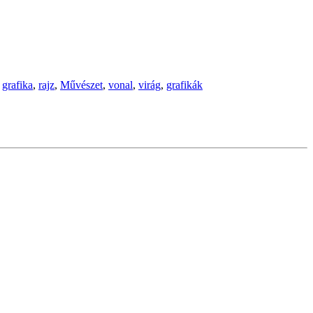
,
grafika
,
rajz
,
Művészet
,
vonal
,
virág
,
grafikák