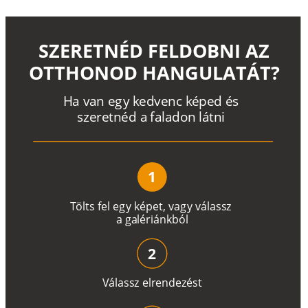
SZERETNÉD FELDOBNI AZ
OTTHONOD HANGULATÁT?
H
a
v
a
n
e
g
y
k
e
d
v
e
n
c
k
é
p
e
d
é
s
s
z
e
r
e
t
n
é
d a
f
a
l
a
d
o
n
l
á
t
n
i
1
T
ö
l
t
s
f
e
l
e
g
y
k
é
pe
t
,
v
a
g
y
v
á
l
a
ss
z
a
g
a
lé
r
i
án
k
b
ó
l
2
V
á
l
a
ss
z
e
l
r
e
n
d
e
z
é
s
t