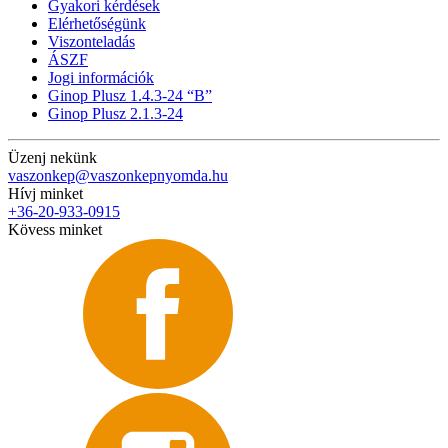
Gyakori kérdések
Elérhetőségünk
Viszonteladás
ÁSZF
Jogi információk
Ginop Plusz 1.4.3-24 “B”
Ginop Plusz 2.1.3-24
Üzenj nekünk
vaszonkep@vaszonkepnyomda.hu
Hívj minket
+36-20-933-0915
Kövess minket