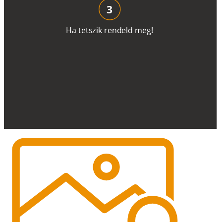
3
H
a
t
e
t
s
z
i
k
r
e
n
d
el
d
m
e
g
!