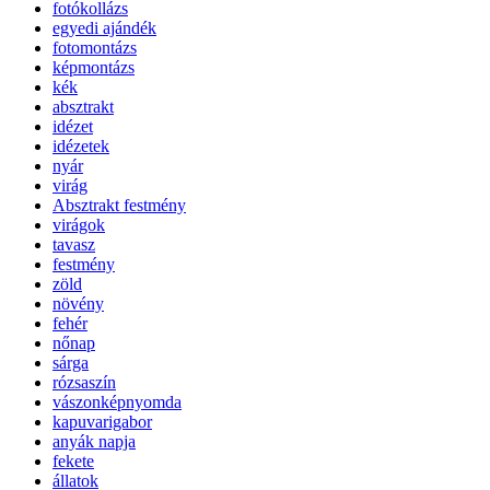
fotókollázs
egyedi ajándék
fotomontázs
képmontázs
kék
absztrakt
idézet
idézetek
nyár
virág
Absztrakt festmény
virágok
tavasz
festmény
zöld
növény
fehér
nőnap
sárga
rózsaszín
vászonképnyomda
kapuvarigabor
anyák napja
fekete
állatok