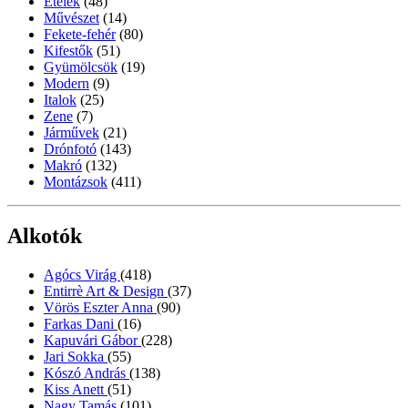
Ételek
(48)
Művészet
(14)
Fekete-fehér
(80)
Kifestők
(51)
Gyümölcsök
(19)
Modern
(9)
Italok
(25)
Zene
(7)
Járművek
(21)
Drónfotó
(143)
Makró
(132)
Montázsok
(411)
Alkotók
Agócs Virág
(418)
Entirrè Art & Design
(37)
Vörös Eszter Anna
(90)
Farkas Dani
(16)
Kapuvári Gábor
(228)
Jari Sokka
(55)
Kószó András
(138)
Kiss Anett
(51)
Nagy Tamás
(101)