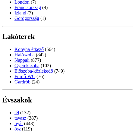
London
(7)
Franciaország
(9)
Izland
(7)
Görögország
(1)
Lakóterek
Konyha-étkező
(564)
Hálószoba
(842)
Nappali
(877)
Gyerekszoba
(102)
Előszoba-közlekedő
(749)
Fürdő-WC
(76)
Gardrób
(24)
Évszakok
tél
(132)
tavasz
(387)
nyár
(443)
ősz
(119)