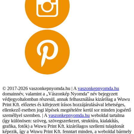
© 2017-2026 vaszonkepnyomda.hu | A
vaszonkepnyomda.hu
domainnév, valamint a „Vászonkép Nyomda” név bejegyzett
védjegyoltalomban részesül, annak felhasználása kizárólag a Wuwu
Print Kft. előzetes és kifejezett írásos hozzájárulásával lehetséges,
ellenkező esetben jogi lépések megtételére kerül sor minden jogsértő
személlyel szemben. | A
vaszonkepnyomda.hu
weboldal tartalma
(így különösen: szöveg, szövegszerkezet, struktúra, kialakítás,
grafika, fotók) a Wuwu Print Kft. kizárólagos szellemi tulajdonát
képezik, így a Wuwu Print Kft. fenntart minden, a weboldal bármely