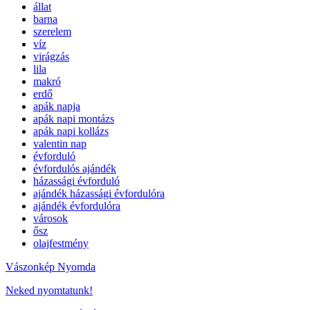
állat
barna
szerelem
víz
virágzás
lila
makró
erdő
apák napja
apák napi montázs
apák napi kollázs
valentin nap
évforduló
évfordulós ajándék
házassági évforduló
ajándék házassági évfordulóra
ajándék évfordulóra
városok
ősz
olajfestmény
Vászonkép Nyomda
Neked nyomtatunk!