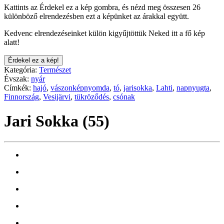
Kattints az Érdekel ez a kép gombra, és nézd meg összesen 26
különböző elrendezésben ezt a képünket az árakkal együtt.
Kedvenc elrendezéseinket külön kigyűjtöttük Neked itt a fő kép
alatt!
Érdekel ez a kép!
Kategória:
Természet
Évszak:
nyár
Címkék:
hajó
,
vászonképnyomda
,
tó
,
jarisokka
,
Lahti
,
napnyugta
,
Finnország
,
Vesijärvi
,
tükröződés
,
csónak
Jari Sokka (55)