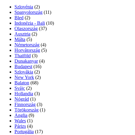
Szlovénia
(2)
Spanyolország
(11)
Bled
(2)
Indonézia - Bali
(10)
Olaszország
(37)
Ausztria
(2)
Málta
(5)
Németország
(4)
Horvátország
(5)
Thaiföld
(3)
Dunakanyar
(4)
Budapest
(16)
Szlovákia
(2)
New York
(2)
Balaton
(68)
Svájc
(2)
Hollandia
(3)
Nógrád
(1)
Finnország
(3)
Törökország
(1)
Anglia
(9)
Wales
(1)
Párizs
(4)
Portugália
(17)