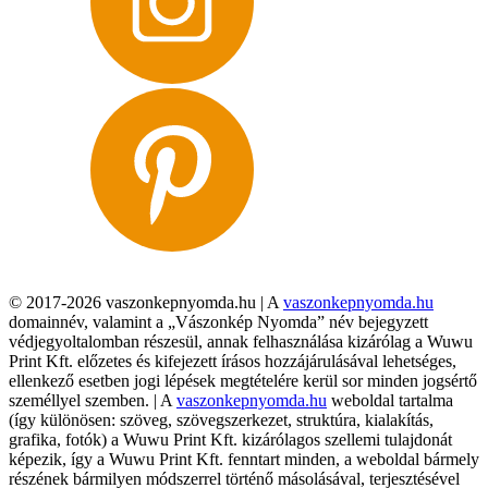
© 2017-2026 vaszonkepnyomda.hu | A
vaszonkepnyomda.hu
domainnév, valamint a „Vászonkép Nyomda” név bejegyzett
védjegyoltalomban részesül, annak felhasználása kizárólag a Wuwu
Print Kft. előzetes és kifejezett írásos hozzájárulásával lehetséges,
ellenkező esetben jogi lépések megtételére kerül sor minden jogsértő
személlyel szemben. | A
vaszonkepnyomda.hu
weboldal tartalma
(így különösen: szöveg, szövegszerkezet, struktúra, kialakítás,
grafika, fotók) a Wuwu Print Kft. kizárólagos szellemi tulajdonát
képezik, így a Wuwu Print Kft. fenntart minden, a weboldal bármely
részének bármilyen módszerrel történő másolásával, terjesztésével