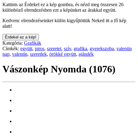
Kattints az Érdekel ez a kép gombra, és nézd meg összesen 26
különböző elrendezésben ezt a képünket az árakkal együtt.
Kedvenc elrendezéseinket külön kigyűjtöttük Neked itt a fő kép
alatt!
Érdekel ez a kép!
Kategória:
Grafikák
Címkék:
együtt
,
piros
,
szeretet
,
szív
,
grafika
,
gyerekszoba
,
valentin
nap
,
valentin
,
szeretlek
,
örökké együtt
,
ajándék
Vászonkép Nyomda (1076)