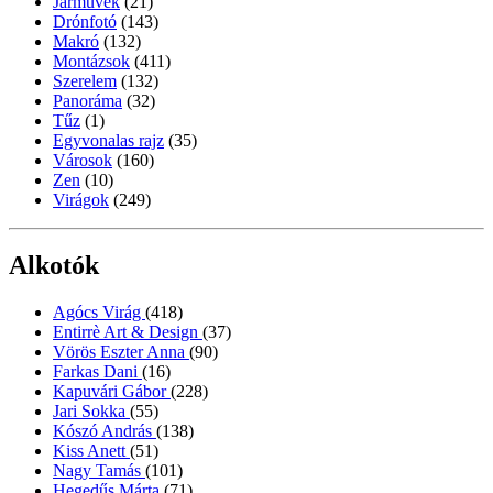
Járművek
(21)
Drónfotó
(143)
Makró
(132)
Montázsok
(411)
Szerelem
(132)
Panoráma
(32)
Tűz
(1)
Egyvonalas rajz
(35)
Városok
(160)
Zen
(10)
Virágok
(249)
Alkotók
Agócs Virág
(418)
Entirrè Art & Design
(37)
Vörös Eszter Anna
(90)
Farkas Dani
(16)
Kapuvári Gábor
(228)
Jari Sokka
(55)
Kószó András
(138)
Kiss Anett
(51)
Nagy Tamás
(101)
Hegedűs Márta
(71)