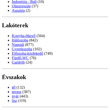
Indonézia - Bali
(10)
Olaszország
(37)
Ausztria
(2)
Lakóterek
Konyha-étkező
(564)
Hálószoba
(842)
Nappali
(877)
Gyerekszoba
(102)
Előszoba-közlekedő
(749)
Fürdő-WC
(76)
Gardrób
(24)
Évszakok
tél
(132)
tavasz
(387)
nyár
(443)
ősz
(119)