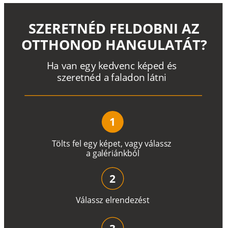
SZERETNÉD FELDOBNI AZ
OTTHONOD HANGULATÁT?
H
a
v
a
n
e
g
y
k
e
d
v
e
n
c
k
é
p
e
d
é
s
s
z
e
r
e
t
n
é
d a
f
a
l
a
d
o
n
l
á
t
n
i
1
T
ö
l
t
s
f
e
l
e
g
y
k
é
pe
t
,
v
a
g
y
v
á
l
a
ss
z
a
g
a
lé
r
i
án
k
b
ó
l
2
V
á
l
a
ss
z
e
l
r
e
n
d
e
z
é
s
t
3