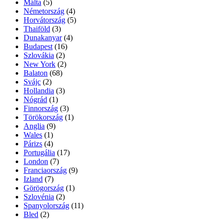
Málta
(5)
Németország
(4)
Horvátország
(5)
Thaiföld
(3)
Dunakanyar
(4)
Budapest
(16)
Szlovákia
(2)
New York
(2)
Balaton
(68)
Svájc
(2)
Hollandia
(3)
Nógrád
(1)
Finnország
(3)
Törökország
(1)
Anglia
(9)
Wales
(1)
Párizs
(4)
Portugália
(17)
London
(7)
Franciaország
(9)
Izland
(7)
Görögország
(1)
Szlovénia
(2)
Spanyolország
(11)
Bled
(2)