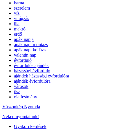
barna
szerelem
víz
virágzás
lila
makró
erdő
apák napja
apák napi montázs
apák napi kollázs
valentin nap
évforduló
évfordulós ajándék
házassági évforduló
ajándék házassági évfordulóra
ajándék évfordulóra
városok
ősz
olajfestmény
Vászonkép Nyomda
Neked nyomtatunk!
Gyakori kérdések