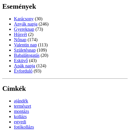
Események
Karácsony
(30)
Anyák napja
(246)
Gyereknap
(73)
Húsvét
(2)
Nőnap
(174)
Valentin nap
(113)
Születésnap
(109)
Babalátogatás
(20)
Esküvő
(43)
Apák napja
(124)
Évforduló
(93)
Címkék
ajándék
természet
montázs
kollázs
egyedi
fotókollázs