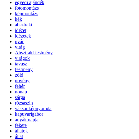
egyedi ajándék
fotomontázs
képmontázs
kék
absztrakt
idézet
idézetek
nyár
virág
Absztrakt festmény
virágok
tavasz
festmény
zöld
növény
fehér
nőnap
sárga
rózsaszín
vászonképnyomda
kapuvarigabor
anyák napja
fekete
állatok
állat