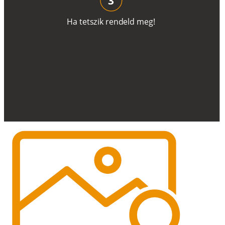
H
a
t
e
t
s
z
i
k
r
e
n
d
el
d
m
e
g
!