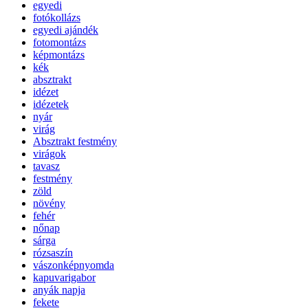
egyedi
fotókollázs
egyedi ajándék
fotomontázs
képmontázs
kék
absztrakt
idézet
idézetek
nyár
virág
Absztrakt festmény
virágok
tavasz
festmény
zöld
növény
fehér
nőnap
sárga
rózsaszín
vászonképnyomda
kapuvarigabor
anyák napja
fekete