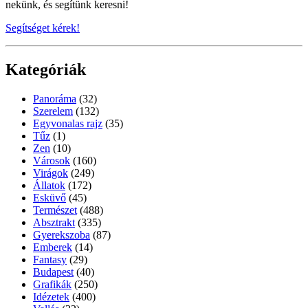
nekünk, és segítünk keresni!
Segítséget kérek!
Kategóriák
Panoráma
(32)
Szerelem
(132)
Egyvonalas rajz
(35)
Tűz
(1)
Zen
(10)
Városok
(160)
Virágok
(249)
Állatok
(172)
Esküvő
(45)
Természet
(488)
Absztrakt
(335)
Gyerekszoba
(87)
Emberek
(14)
Fantasy
(29)
Budapest
(40)
Grafikák
(250)
Idézetek
(400)