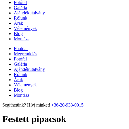
Fotófal
Galéria
Ajándékutalvány
Rólunk
Árak
Vélemények
Blog
Montázs
Főoldal
Megrendelés
Fotófal
Galéria
Ajándékutalvány
Rólunk
Árak
Vélemények
Blog
Montázs
Segíthetünk? Hívj minket!
+36-20-933-0915
Festett pipacsok