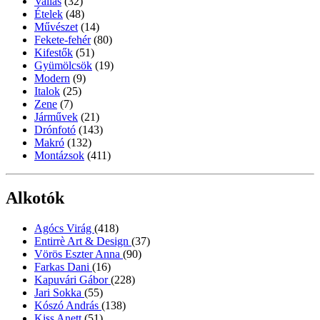
Vallás
(32)
Ételek
(48)
Művészet
(14)
Fekete-fehér
(80)
Kifestők
(51)
Gyümölcsök
(19)
Modern
(9)
Italok
(25)
Zene
(7)
Járművek
(21)
Drónfotó
(143)
Makró
(132)
Montázsok
(411)
Alkotók
Agócs Virág
(418)
Entirrè Art & Design
(37)
Vörös Eszter Anna
(90)
Farkas Dani
(16)
Kapuvári Gábor
(228)
Jari Sokka
(55)
Kószó András
(138)
Kiss Anett
(51)