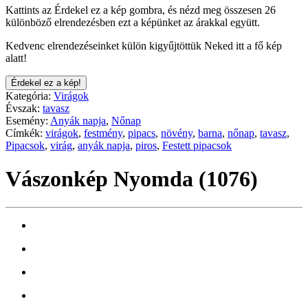
Kattints az Érdekel ez a kép gombra, és nézd meg összesen 26
különböző elrendezésben ezt a képünket az árakkal együtt.
Kedvenc elrendezéseinket külön kigyűjtöttük Neked itt a fő kép
alatt!
Érdekel ez a kép!
Kategória:
Virágok
Évszak:
tavasz
Esemény:
Anyák napja
,
Nőnap
Címkék:
virágok
,
festmény
,
pipacs
,
növény
,
barna
,
nőnap
,
tavasz
,
Pipacsok
,
virág
,
anyák napja
,
piros
,
Festett pipacsok
Vászonkép Nyomda (1076)