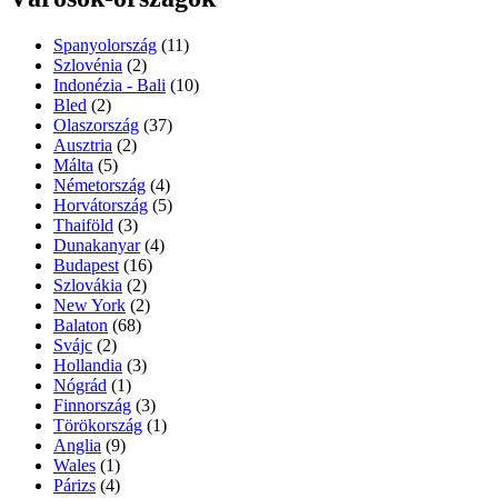
Spanyolország
(11)
Szlovénia
(2)
Indonézia - Bali
(10)
Bled
(2)
Olaszország
(37)
Ausztria
(2)
Málta
(5)
Németország
(4)
Horvátország
(5)
Thaiföld
(3)
Dunakanyar
(4)
Budapest
(16)
Szlovákia
(2)
New York
(2)
Balaton
(68)
Svájc
(2)
Hollandia
(3)
Nógrád
(1)
Finnország
(3)
Törökország
(1)
Anglia
(9)
Wales
(1)
Párizs
(4)