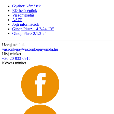
Gyakori kérdések
Elérhetőségünk
Viszonteladás
ÁSZF
Jogi információk
Ginop Plusz 1.4.3-24 “B”
Ginop Plusz 2.1.3-24
Üzenj nekünk
vaszonkep@vaszonkepnyomda.hu
Hívj minket
+36-20-933-0915
Kövess minket