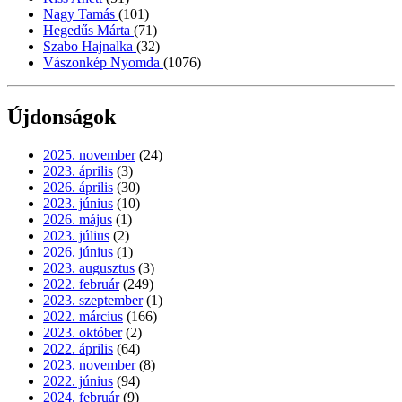
Nagy Tamás
(101)
Hegedűs Márta
(71)
Szabo Hajnalka
(32)
Vászonkép Nyomda
(1076)
Újdonságok
2025. november
(24)
2023. április
(3)
2026. április
(30)
2023. június
(10)
2026. május
(1)
2023. július
(2)
2026. június
(1)
2023. augusztus
(3)
2022. február
(249)
2023. szeptember
(1)
2022. március
(166)
2023. október
(2)
2022. április
(64)
2023. november
(8)
2022. június
(94)
2024. február
(9)