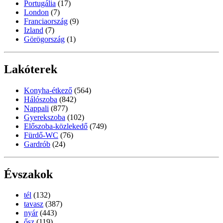
Portugália
(17)
London
(7)
Franciaország
(9)
Izland
(7)
Görögország
(1)
Lakóterek
Konyha-étkező
(564)
Hálószoba
(842)
Nappali
(877)
Gyerekszoba
(102)
Előszoba-közlekedő
(749)
Fürdő-WC
(76)
Gardrób
(24)
Évszakok
tél
(132)
tavasz
(387)
nyár
(443)
ősz
(119)