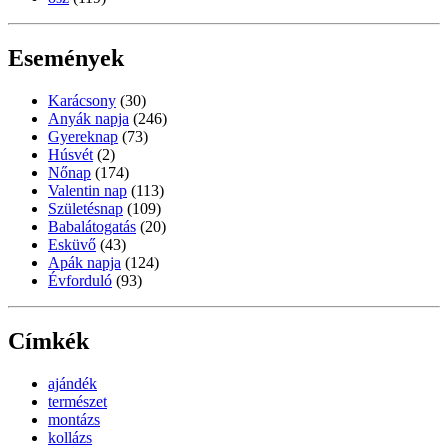
Események
Karácsony
(30)
Anyák napja
(246)
Gyereknap
(73)
Húsvét
(2)
Nőnap
(174)
Valentin nap
(113)
Születésnap
(109)
Babalátogatás
(20)
Esküvő
(43)
Apák napja
(124)
Évforduló
(93)
Címkék
ajándék
természet
montázs
kollázs