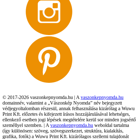
© 2017-2026 vaszonkepnyomda.hu | A
vaszonkepnyomda.hu
domainnév, valamint a „Vászonkép Nyomda” név bejegyzett
védjegyoltalomban részesül, annak felhasználása kizárólag a Wuwu
Print Kft. előzetes és kifejezett írásos hozzájárulásával lehetséges,
ellenkező esetben jogi lépések megtételére kerül sor minden jogsértő
személlyel szemben. | A
vaszonkepnyomda.hu
weboldal tartalma
(így különösen: szöveg, szövegszerkezet, struktúra, kialakítás,
grafika, fotók) a Wuwu Print Kft. kizárólagos szellemi tulajdonát