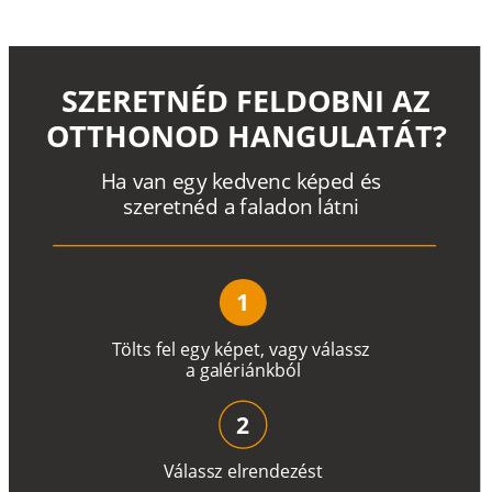
SZERETNÉD FELDOBNI AZ
OTTHONOD HANGULATÁT?
H
a
v
a
n
e
g
y
k
e
d
v
e
n
c
k
é
p
e
d
é
s
s
z
e
r
e
t
n
é
d a
f
a
l
a
d
o
n
l
á
t
n
i
1
T
ö
l
t
s
f
e
l
e
g
y
k
é
pe
t
,
v
a
g
y
v
á
l
a
ss
z
a
g
a
lé
r
i
án
k
b
ó
l
2
V
á
l
a
ss
z
e
l
r
e
n
d
e
z
é
s
t