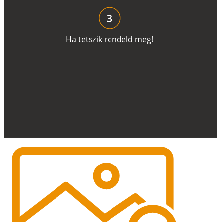
3
H
a
t
e
t
s
z
i
k
r
e
n
d
el
d
m
e
g
!