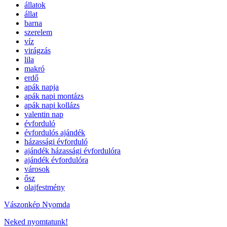
állatok
állat
barna
szerelem
víz
virágzás
lila
makró
erdő
apák napja
apák napi montázs
apák napi kollázs
valentin nap
évforduló
évfordulós ajándék
házassági évforduló
ajándék házassági évfordulóra
ajándék évfordulóra
városok
ősz
olajfestmény
Vászonkép Nyomda
Neked nyomtatunk!