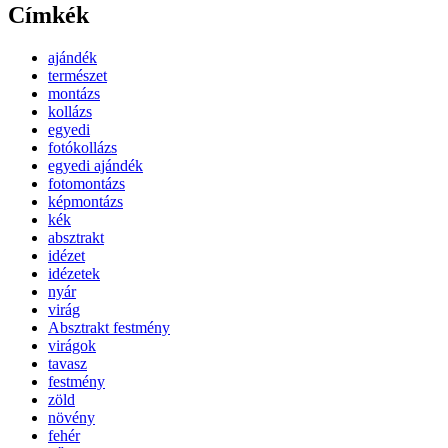
Címkék
ajándék
természet
montázs
kollázs
egyedi
fotókollázs
egyedi ajándék
fotomontázs
képmontázs
kék
absztrakt
idézet
idézetek
nyár
virág
Absztrakt festmény
virágok
tavasz
festmény
zöld
növény
fehér