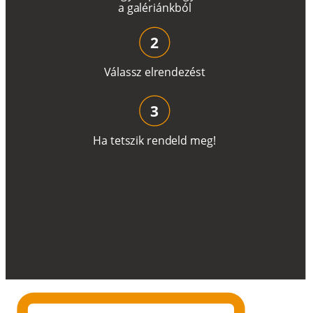
a
g
a
lé
r
i
án
k
b
ó
l
2
V
á
l
a
ss
z
e
l
r
e
n
d
e
z
é
s
t
3
H
a
t
e
t
s
z
i
k
r
e
n
d
el
d
m
e
g
!