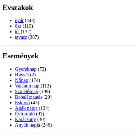
Évszakok
nyár
(443)
ősz
(119)
tél
(132)
tavasz
(387)
Események
Gyereknap
(73)
Húsvét
(2)
Nőnap
(174)
Valentin nap
(113)
Születésnap
(109)
Babalátogatás
(20)
Esküvő
(43)
Apák napja
(124)
Évforduló
(93)
Karácsony
(30)
Anyák napja
(246)