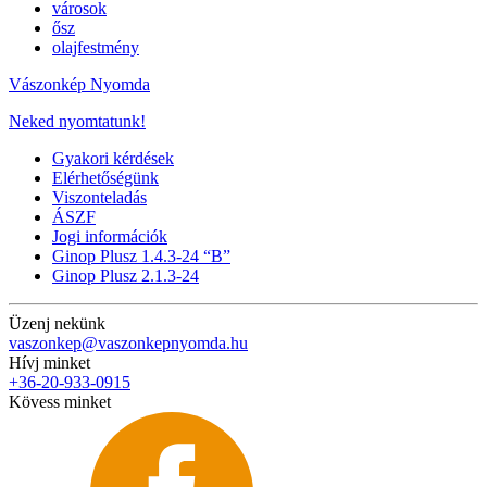
városok
ősz
olajfestmény
Vászonkép Nyomda
Neked nyomtatunk!
Gyakori kérdések
Elérhetőségünk
Viszonteladás
ÁSZF
Jogi információk
Ginop Plusz 1.4.3-24 “B”
Ginop Plusz 2.1.3-24
Üzenj nekünk
vaszonkep@vaszonkepnyomda.hu
Hívj minket
+36-20-933-0915
Kövess minket