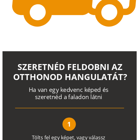
SZERETNÉD FELDOBNI AZ
OTTHONOD HANGULATÁT?
H
a
v
a
n
e
g
y
k
e
d
v
e
n
c
k
é
p
e
d
é
s
s
z
e
r
e
t
n
é
d a
f
a
l
a
d
o
n
l
á
t
n
i
1
T
ö
l
t
s
f
e
l
e
g
y
k
é
pe
t
,
v
a
g
y
v
á
l
a
ss
z