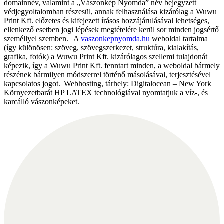
domainnév, valamint a „Vászonkép Nyomda” név bejegyzett
védjegyoltalomban részesül, annak felhasználása kizárólag a Wuwu
Print Kft. előzetes és kifejezett írásos hozzájárulásával lehetséges,
ellenkező esetben jogi lépések megtételére kerül sor minden jogsértő
személlyel szemben. | A
vaszonkepnyomda.hu
weboldal tartalma
(így különösen: szöveg, szövegszerkezet, struktúra, kialakítás,
grafika, fotók) a Wuwu Print Kft. kizárólagos szellemi tulajdonát
képezik, így a Wuwu Print Kft. fenntart minden, a weboldal bármely
részének bármilyen módszerrel történő másolásával, terjesztésével
kapcsolatos jogot. |Webhosting, tárhely: Digitalocean – New York |
Környezetbarát HP LATEX technológiával nyomtatjuk a víz-, és
karcálló vászonképeket.