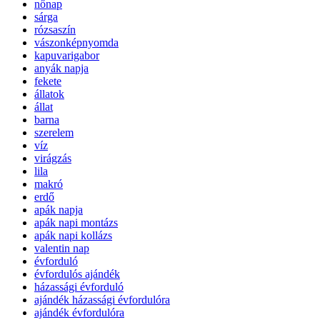
nőnap
sárga
rózsaszín
vászonképnyomda
kapuvarigabor
anyák napja
fekete
állatok
állat
barna
szerelem
víz
virágzás
lila
makró
erdő
apák napja
apák napi montázs
apák napi kollázs
valentin nap
évforduló
évfordulós ajándék
házassági évforduló
ajándék házassági évfordulóra
ajándék évfordulóra