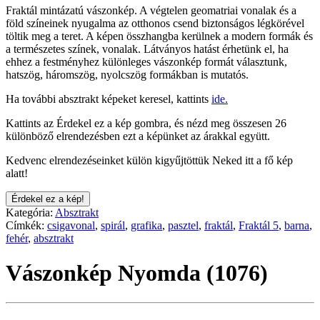
Fraktál mintázatú vászonkép. A végtelen geomatriai vonalak és a
föld színeinek nyugalma az otthonos csend biztonságos légkörével
töltik meg a teret. A képen összhangba kerülnek a modern formák és
a természetes színek, vonalak. Látványos hatást érhetünk el, ha
ehhez a festményhez különleges vászonkép formát választunk,
hatszög, háromszög, nyolcszög formákban is mutatós.
Ha további absztrakt képeket keresel, kattints
ide.
Kattints az Érdekel ez a kép gombra, és nézd meg összesen 26
különböző elrendezésben ezt a képünket az árakkal együtt.
Kedvenc elrendezéseinket külön kigyűjtöttük Neked itt a fő kép
alatt!
Érdekel ez a kép!
Kategória:
Absztrakt
Címkék:
csigavonal
,
spirál
,
grafika
,
pasztel
,
fraktál
,
Fraktál 5
,
barna
,
fehér
,
absztrakt
Vászonkép Nyomda (1076)