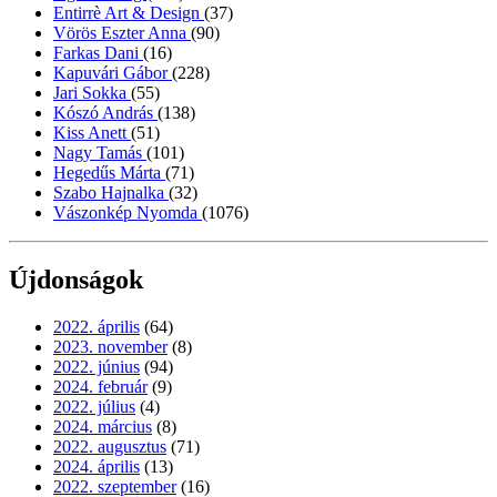
Entirrè Art & Design
(37)
Vörös Eszter Anna
(90)
Farkas Dani
(16)
Kapuvári Gábor
(228)
Jari Sokka
(55)
Kószó András
(138)
Kiss Anett
(51)
Nagy Tamás
(101)
Hegedűs Márta
(71)
Szabo Hajnalka
(32)
Vászonkép Nyomda
(1076)
Újdonságok
2022. április
(64)
2023. november
(8)
2022. június
(94)
2024. február
(9)
2022. július
(4)
2024. március
(8)
2022. augusztus
(71)
2024. április
(13)
2022. szeptember
(16)