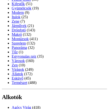
Kifestők
(51)
Gyümölcsök
(19)
Modern
(9)
Italok
(25)
Zene
(7)
Járművek
(21)
Drónfotó
(143)
Makró
(132)
Montázsok
(411)
Szerelem
(132)
Panoráma
(32)
Tűz
(1)
Egyvonalas rajz
(35)
Városok
(160)
Zen
(10)
Virágok
(249)
Állatok
(172)
Esküvő
(45)
Természet
(488)
Alkotók
Agócs Virág
(418)