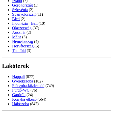
Izland
(7)
Görögország
(1)
Szlovénia
(2)
Spanyolország
(11)
Bled
(2)
Indonézia - Bali
(10)
Olaszország
(37)
Ausztria
(2)
Málta
(5)
Németország
(4)
Horvátország
(5)
Thaiföld
(3)
Lakóterek
Nappali
(877)
Gyerekszoba
(102)
Előszoba-közlekedő
(749)
Fürdő-WC
(76)
Gardrób
(24)
Konyha-étkező
(564)
Hálószoba
(842)