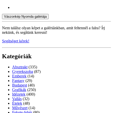
Vászonkép Nyomda galériája
Nem találsz olyan képet a galériánkban, amit feltennél a falra? Írj
nekünk, és segítünk keresni!
Segítséget kérek!
Kategóriák
Absztrakt
(335)
Gyerekszoba
(87)
Emberek
(14)
Fantasy
(29)
Budapest
(40)
Grafikák
(250)
Idézetek
(400)
Vallás
(32)
Ételek
(48)
Művészet
(14)
Fekete-fehér
(80)