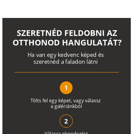
SZERETNÉD FELDOBNI AZ
OTTHONOD HANGULATÁT?
H
a
v
a
n
e
g
y
k
e
d
v
e
n
c
k
é
p
e
d
é
s
s
z
e
r
e
t
n
é
d a
f
a
l
a
d
o
n
l
á
t
n
i
1
T
ö
l
t
s
f
e
l
e
g
y
k
é
pe
t
,
v
a
g
y
v
á
l
a
ss
z
a
g
a
lé
r
i
án
k
b
ó
l
2
V
á
l
a
ss
z
e
l
r
e
n
d
e
z
é
s
t