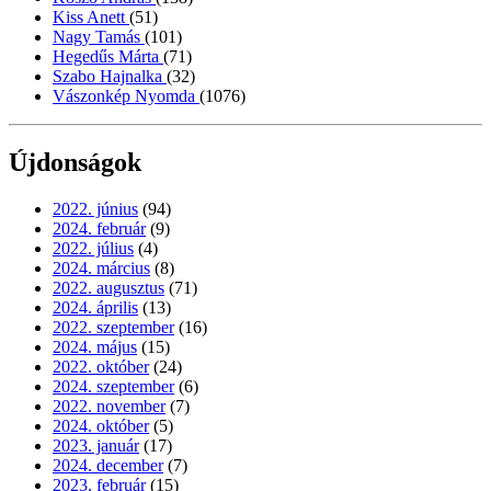
Kiss Anett
(51)
Nagy Tamás
(101)
Hegedűs Márta
(71)
Szabo Hajnalka
(32)
Vászonkép Nyomda
(1076)
Újdonságok
2022. június
(94)
2024. február
(9)
2022. július
(4)
2024. március
(8)
2022. augusztus
(71)
2024. április
(13)
2022. szeptember
(16)
2024. május
(15)
2022. október
(24)
2024. szeptember
(6)
2022. november
(7)
2024. október
(5)
2023. január
(17)
2024. december
(7)
2023. február
(15)