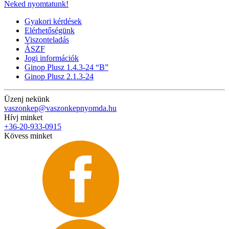
Neked nyomtatunk!
Gyakori kérdések
Elérhetőségünk
Viszonteladás
ÁSZF
Jogi információk
Ginop Plusz 1.4.3-24 “B”
Ginop Plusz 2.1.3-24
Üzenj nekünk
vaszonkep@vaszonkepnyomda.hu
Hívj minket
+36-20-933-0915
Kövess minket