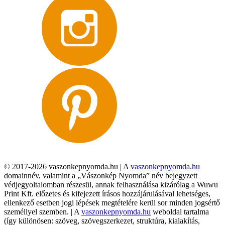
© 2017-2026 vaszonkepnyomda.hu | A
vaszonkepnyomda.hu
domainnév, valamint a „Vászonkép Nyomda” név bejegyzett
védjegyoltalomban részesül, annak felhasználása kizárólag a Wuwu
Print Kft. előzetes és kifejezett írásos hozzájárulásával lehetséges,
ellenkező esetben jogi lépések megtételére kerül sor minden jogsértő
személlyel szemben. | A
vaszonkepnyomda.hu
weboldal tartalma
(így különösen: szöveg, szövegszerkezet, struktúra, kialakítás,