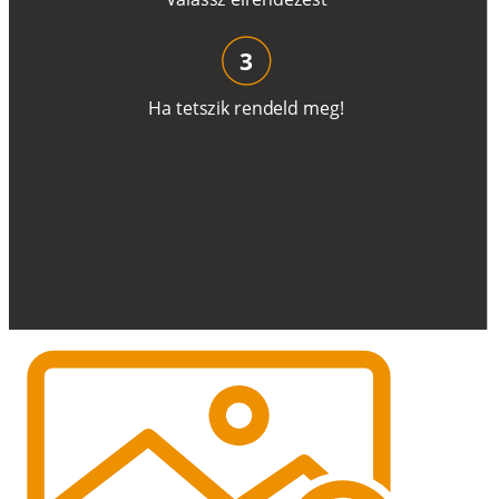
3
H
a
t
e
t
s
z
i
k
r
e
n
d
el
d
m
e
g
!