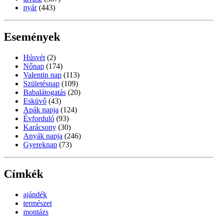
nyár
(443)
Események
Húsvét
(2)
Nőnap
(174)
Valentin nap
(113)
Születésnap
(109)
Babalátogatás
(20)
Esküvő
(43)
Apák napja
(124)
Évforduló
(93)
Karácsony
(30)
Anyák napja
(246)
Gyereknap
(73)
Címkék
ajándék
természet
montázs