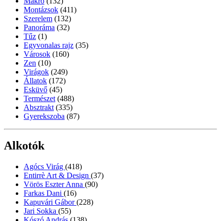
Makró
(132)
Montázsok
(411)
Szerelem
(132)
Panoráma
(32)
Tűz
(1)
Egyvonalas rajz
(35)
Városok
(160)
Zen
(10)
Virágok
(249)
Állatok
(172)
Esküvő
(45)
Természet
(488)
Absztrakt
(335)
Gyerekszoba
(87)
Alkotók
Agócs Virág
(418)
Entirrè Art & Design
(37)
Vörös Eszter Anna
(90)
Farkas Dani
(16)
Kapuvári Gábor
(228)
Jari Sokka
(55)
Kószó András
(138)