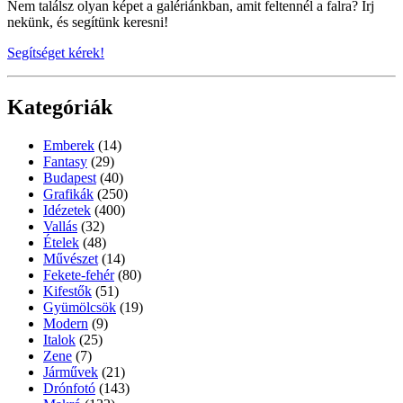
Nem találsz olyan képet a galériánkban, amit feltennél a falra? Írj
nekünk, és segítünk keresni!
Segítséget kérek!
Kategóriák
Emberek
(14)
Fantasy
(29)
Budapest
(40)
Grafikák
(250)
Idézetek
(400)
Vallás
(32)
Ételek
(48)
Művészet
(14)
Fekete-fehér
(80)
Kifestők
(51)
Gyümölcsök
(19)
Modern
(9)
Italok
(25)
Zene
(7)
Járművek
(21)
Drónfotó
(143)