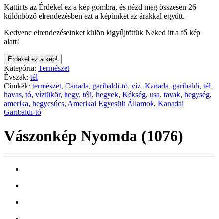
Kattints az Érdekel ez a kép gombra, és nézd meg összesen 26
különböző elrendezésben ezt a képünket az árakkal együtt.
Kedvenc elrendezéseinket külön kigyűjtöttük Neked itt a fő kép
alatt!
Érdekel ez a kép!
Kategória:
Természet
Évszak:
tél
Címkék:
természet
,
Canada
,
garibaldi-tó
,
víz
,
Kanada
,
garibaldi
,
tél
,
havas
,
tó
,
víztükör
,
hegy
,
téli
,
hegyek
,
Kékség
,
usa
,
tavak
,
hegység
,
amerika
,
hegycsúcs
,
Amerikai Egyesült Államok
,
Kanadai
Garibaldi-tó
Vászonkép Nyomda (1076)