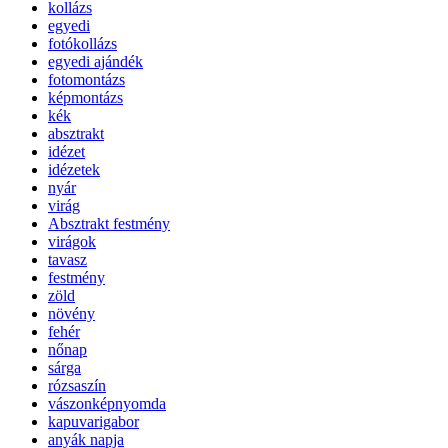
kollázs
egyedi
fotókollázs
egyedi ajándék
fotomontázs
képmontázs
kék
absztrakt
idézet
idézetek
nyár
virág
Absztrakt festmény
virágok
tavasz
festmény
zöld
növény
fehér
nőnap
sárga
rózsaszín
vászonképnyomda
kapuvarigabor
anyák napja