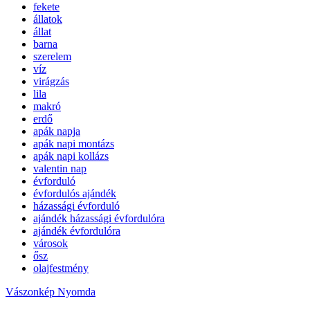
fekete
állatok
állat
barna
szerelem
víz
virágzás
lila
makró
erdő
apák napja
apák napi montázs
apák napi kollázs
valentin nap
évforduló
évfordulós ajándék
házassági évforduló
ajándék házassági évfordulóra
ajándék évfordulóra
városok
ősz
olajfestmény
Vászonkép Nyomda