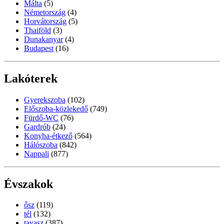
Málta
(5)
Németország
(4)
Horvátország
(5)
Thaiföld
(3)
Dunakanyar
(4)
Budapest
(16)
Lakóterek
Gyerekszoba
(102)
Előszoba-közlekedő
(749)
Fürdő-WC
(76)
Gardrób
(24)
Konyha-étkező
(564)
Hálószoba
(842)
Nappali
(877)
Évszakok
ősz
(119)
tél
(132)
tavasz
(387)