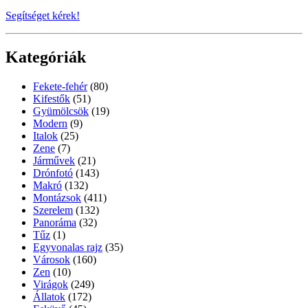
Segítséget kérek!
Kategóriák
Fekete-fehér
(80)
Kifestők
(51)
Gyümölcsök
(19)
Modern
(9)
Italok
(25)
Zene
(7)
Járművek
(21)
Drónfotó
(143)
Makró
(132)
Montázsok
(411)
Szerelem
(132)
Panoráma
(32)
Tűz
(1)
Egyvonalas rajz
(35)
Városok
(160)
Zen
(10)
Virágok
(249)
Állatok
(172)