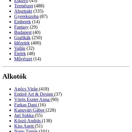
Esküvő
(45)
Természet
(488)
Absztrakt
(335)
Gyerekszoba
(87)
Emberek
(14)
Fantasy
(29)
Budapest
(40)
Grafikák
(250)
Idézetek
(400)
Vallás
(32)
Ételek
(48)
Művészet
(14)
Alkotók
Agócs Virág
(418)
Entirrè Art & Design
(37)
Vörös Eszter Anna
(90)
Farkas Dani
(16)
Kapuvári Gábor
(228)
Jari Sokka
(55)
Kószó András
(138)
Kiss Anett
(51)
Nagy Tamás
(101)