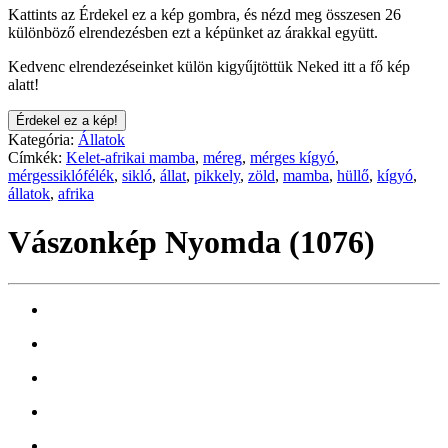
Kattints az Érdekel ez a kép gombra, és nézd meg összesen 26
különböző elrendezésben ezt a képünket az árakkal együtt.
Kedvenc elrendezéseinket külön kigyűjtöttük Neked itt a fő kép
alatt!
Érdekel ez a kép!
Kategória:
Állatok
Címkék:
Kelet-afrikai mamba
,
méreg
,
mérges kígyó
,
mérgessiklófélék
,
sikló
,
állat
,
pikkely
,
zöld
,
mamba
,
hüllő
,
kígyó
,
állatok
,
afrika
Vászonkép Nyomda (1076)