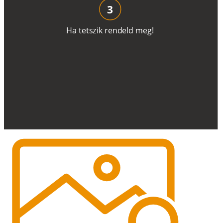
3
H
a
t
e
t
s
z
i
k
r
e
n
d
el
d
m
e
g
!