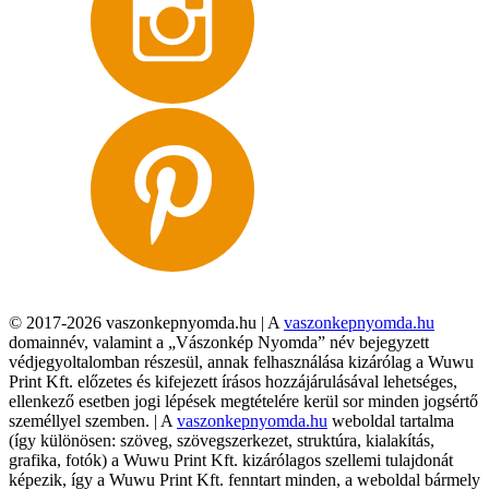
© 2017-2026 vaszonkepnyomda.hu | A
vaszonkepnyomda.hu
domainnév, valamint a „Vászonkép Nyomda” név bejegyzett
védjegyoltalomban részesül, annak felhasználása kizárólag a Wuwu
Print Kft. előzetes és kifejezett írásos hozzájárulásával lehetséges,
ellenkező esetben jogi lépések megtételére kerül sor minden jogsértő
személlyel szemben. | A
vaszonkepnyomda.hu
weboldal tartalma
(így különösen: szöveg, szövegszerkezet, struktúra, kialakítás,
grafika, fotók) a Wuwu Print Kft. kizárólagos szellemi tulajdonát
képezik, így a Wuwu Print Kft. fenntart minden, a weboldal bármely