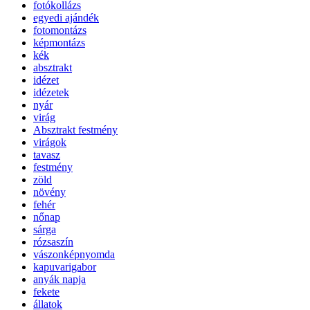
fotókollázs
egyedi ajándék
fotomontázs
képmontázs
kék
absztrakt
idézet
idézetek
nyár
virág
Absztrakt festmény
virágok
tavasz
festmény
zöld
növény
fehér
nőnap
sárga
rózsaszín
vászonképnyomda
kapuvarigabor
anyák napja
fekete
állatok