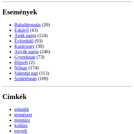
Események
Babalátogatás
(20)
Esküvő
(43)
Apák napja
(124)
Évforduló
(93)
Karácsony
(30)
Anyák napja
(246)
Gyereknap
(73)
Húsvét
(2)
Nőnap
(174)
Valentin nap
(113)
Születésnap
(109)
Címkék
ajándék
természet
montázs
kollázs
egyedi