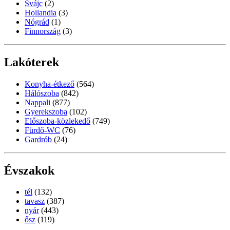
Svájc
(2)
Hollandia
(3)
Nógrád
(1)
Finnország
(3)
Lakóterek
Konyha-étkező
(564)
Hálószoba
(842)
Nappali
(877)
Gyerekszoba
(102)
Előszoba-közlekedő
(749)
Fürdő-WC
(76)
Gardrób
(24)
Évszakok
tél
(132)
tavasz
(387)
nyár
(443)
ősz
(119)