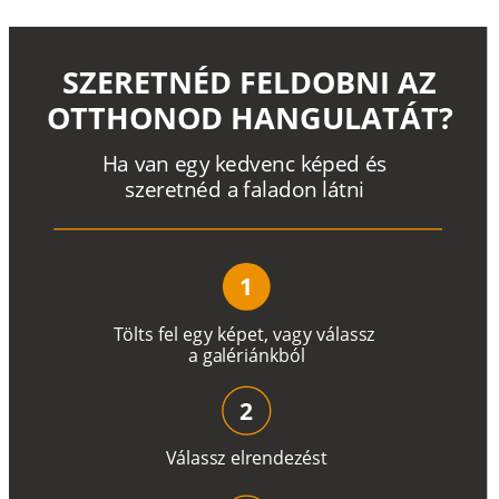
SZERETNÉD FELDOBNI AZ
OTTHONOD HANGULATÁT?
H
a
v
a
n
e
g
y
k
e
d
v
e
n
c
k
é
p
e
d
é
s
s
z
e
r
e
t
n
é
d a
f
a
l
a
d
o
n
l
á
t
n
i
1
T
ö
l
t
s
f
e
l
e
g
y
k
é
pe
t
,
v
a
g
y
v
á
l
a
ss
z
a
g
a
lé
r
i
án
k
b
ó
l
2
V
á
l
a
ss
z
e
l
r
e
n
d
e
z
é
s
t