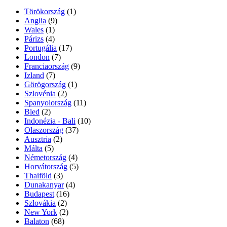
Törökország
(1)
Anglia
(9)
Wales
(1)
Párizs
(4)
Portugália
(17)
London
(7)
Franciaország
(9)
Izland
(7)
Görögország
(1)
Szlovénia
(2)
Spanyolország
(11)
Bled
(2)
Indonézia - Bali
(10)
Olaszország
(37)
Ausztria
(2)
Málta
(5)
Németország
(4)
Horvátország
(5)
Thaiföld
(3)
Dunakanyar
(4)
Budapest
(16)
Szlovákia
(2)
New York
(2)
Balaton
(68)