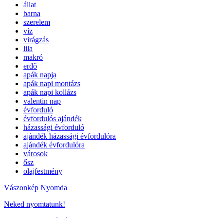
állat
barna
szerelem
víz
virágzás
lila
makró
erdő
apák napja
apák napi montázs
apák napi kollázs
valentin nap
évforduló
évfordulós ajándék
házassági évforduló
ajándék házassági évfordulóra
ajándék évfordulóra
városok
ősz
olajfestmény
Vászonkép Nyomda
Neked nyomtatunk!