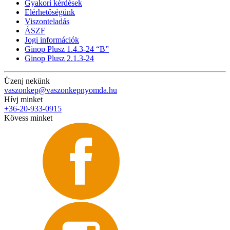
Gyakori kérdések
Elérhetőségünk
Viszonteladás
ÁSZF
Jogi információk
Ginop Plusz 1.4.3-24 “B”
Ginop Plusz 2.1.3-24
Üzenj nekünk
vaszonkep@vaszonkepnyomda.hu
Hívj minket
+36-20-933-0915
Kövess minket