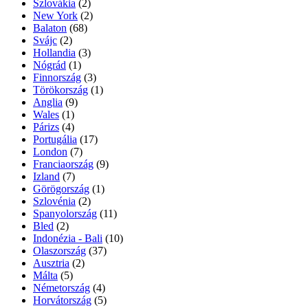
Szlovákia
(2)
New York
(2)
Balaton
(68)
Svájc
(2)
Hollandia
(3)
Nógrád
(1)
Finnország
(3)
Törökország
(1)
Anglia
(9)
Wales
(1)
Párizs
(4)
Portugália
(17)
London
(7)
Franciaország
(9)
Izland
(7)
Görögország
(1)
Szlovénia
(2)
Spanyolország
(11)
Bled
(2)
Indonézia - Bali
(10)
Olaszország
(37)
Ausztria
(2)
Málta
(5)
Németország
(4)
Horvátország
(5)