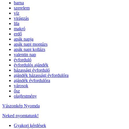
barna
szerelem
víz
virágzás
lila
makró
erdő
apák napja
apák napi montázs
apák napi kollázs
valentin nap
évforduló
évfordulós ajándék
házassági évforduló
ajándék házassági évfordulóra
ajándék évfordulóra
városok
ősz
olajfestmény
Vászonkép Nyomda
Neked nyomtatunk!
Gyakori kérdések