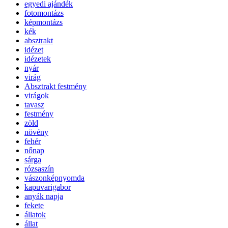
egyedi ajándék
fotomontázs
képmontázs
kék
absztrakt
idézet
idézetek
nyár
virág
Absztrakt festmény
virágok
tavasz
festmény
zöld
növény
fehér
nőnap
sárga
rózsaszín
vászonképnyomda
kapuvarigabor
anyák napja
fekete
állatok
állat