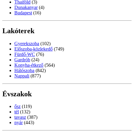
Thaiföld
(3)
Dunakanyar
(4)
Budapest
(16)
Lakóterek
Gyerekszoba
(102)
Előszoba-közlekedő
(749)
Fürdő-WC
(76)
Gardrób
(24)
Konyha-étkező
(564)
Hálószoba
(842)
Nappali
(877)
Évszakok
ősz
(119)
tél
(132)
tavasz
(387)
nyár
(443)