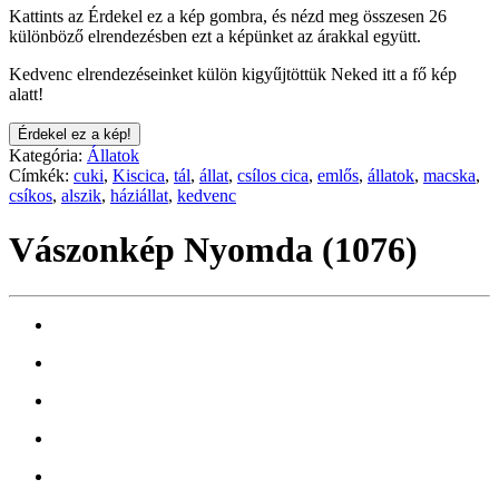
Kattints az Érdekel ez a kép gombra, és nézd meg összesen 26
különböző elrendezésben ezt a képünket az árakkal együtt.
Kedvenc elrendezéseinket külön kigyűjtöttük Neked itt a fő kép
alatt!
Érdekel ez a kép!
Kategória:
Állatok
Címkék:
cuki
,
Kiscica
,
tál
,
állat
,
csílos cica
,
emlős
,
állatok
,
macska
,
csíkos
,
alszik
,
háziállat
,
kedvenc
Vászonkép Nyomda (1076)