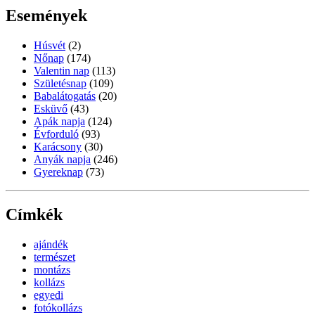
Események
Húsvét
(2)
Nőnap
(174)
Valentin nap
(113)
Születésnap
(109)
Babalátogatás
(20)
Esküvő
(43)
Apák napja
(124)
Évforduló
(93)
Karácsony
(30)
Anyák napja
(246)
Gyereknap
(73)
Címkék
ajándék
természet
montázs
kollázs
egyedi
fotókollázs