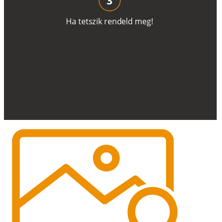
H
a
t
e
t
s
z
i
k
r
e
n
d
el
d
m
e
g
!