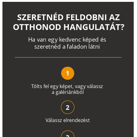
SZERETNÉD FELDOBNI AZ
OTTHONOD HANGULATÁT?
H
a
v
a
n
e
g
y
k
e
d
v
e
n
c
k
é
p
e
d
é
s
s
z
e
r
e
t
n
é
d a
f
a
l
a
d
o
n
l
á
t
n
i
1
T
ö
l
t
s
f
e
l
e
g
y
k
é
pe
t
,
v
a
g
y
v
á
l
a
ss
z
a
g
a
lé
r
i
án
k
b
ó
l
2
V
á
l
a
ss
z
e
l
r
e
n
d
e
z
é
s
t
3