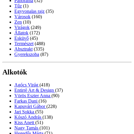
Panoráma
(32)
Tűz
(1)
Egyvonalas rajz
(35)
Városok
(160)
Zen
(10)
Virágok
(249)
Állatok
(172)
Esküvő
(45)
Természet
(488)
Absztrakt
(335)
Gyerekszoba
(87)
Alkotók
Agócs Virág
(418)
Entirrè Art & Design
(37)
Vörös Eszter Anna
(90)
Farkas Dani
(16)
Kapuvári Gábor
(228)
Jari Sokka
(55)
Kószó András
(138)
Kiss Anett
(51)
Nagy Tamás
(101)
Hegedűs Márta
(71)