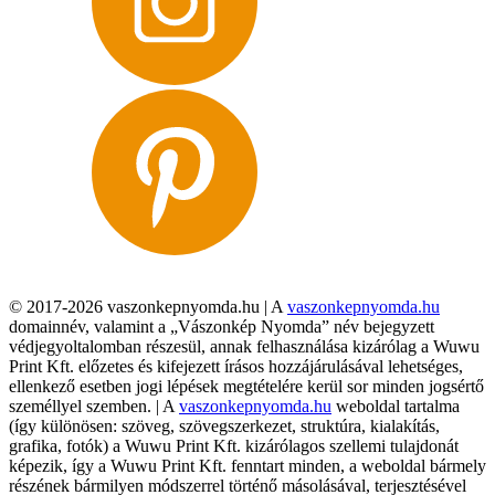
© 2017-2026 vaszonkepnyomda.hu | A
vaszonkepnyomda.hu
domainnév, valamint a „Vászonkép Nyomda” név bejegyzett
védjegyoltalomban részesül, annak felhasználása kizárólag a Wuwu
Print Kft. előzetes és kifejezett írásos hozzájárulásával lehetséges,
ellenkező esetben jogi lépések megtételére kerül sor minden jogsértő
személlyel szemben. | A
vaszonkepnyomda.hu
weboldal tartalma
(így különösen: szöveg, szövegszerkezet, struktúra, kialakítás,
grafika, fotók) a Wuwu Print Kft. kizárólagos szellemi tulajdonát
képezik, így a Wuwu Print Kft. fenntart minden, a weboldal bármely
részének bármilyen módszerrel történő másolásával, terjesztésével