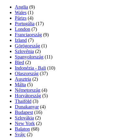
Anglia
(9)
Wales
(1)
Párizs
(4)
Portugália
(17)
London
(7)
Franciaország
(9)
Izland
(7)
Görögország
(1)
Szlovénia
(2)
Spanyolország
(11)
Bled
(2)
Indonézia - Bali
(10)
Olaszország
(37)
Ausztria
(2)
Málta
(5)
Németország
(4)
Horvátország
(5)
Thaiföld
(3)
Dunakanyar
(4)
Budapest
(16)
Szlovákia
(2)
New York
(2)
Balaton
(68)
Svájc
(2)