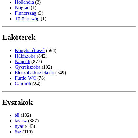
Hollandia
(3)
Nógrád
(1)
Finnország
(3)
Törökország
(1)
Lakóterek
Konyha-étkező
(564)
Hálószoba
(842)
Nappali
(877)
Gyerekszoba
(102)
Előszoba-közlekedő
(749)
Fürdő-WC
(76)
Gardrób
(24)
Évszakok
tél
(132)
tavasz
(387)
nyár
(443)
ősz
(119)