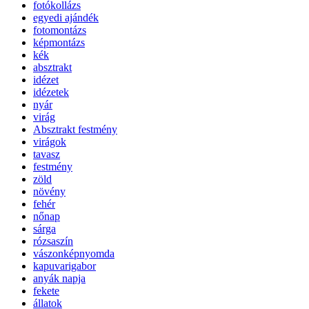
fotókollázs
egyedi ajándék
fotomontázs
képmontázs
kék
absztrakt
idézet
idézetek
nyár
virág
Absztrakt festmény
virágok
tavasz
festmény
zöld
növény
fehér
nőnap
sárga
rózsaszín
vászonképnyomda
kapuvarigabor
anyák napja
fekete
állatok