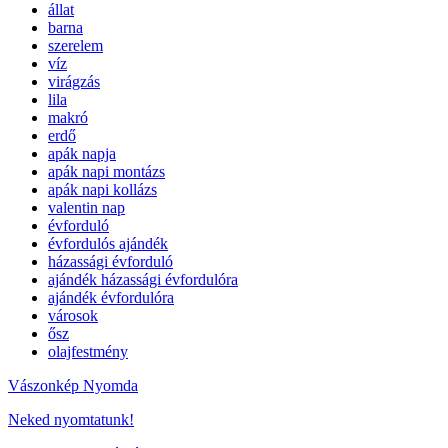
állat
barna
szerelem
víz
virágzás
lila
makró
erdő
apák napja
apák napi montázs
apák napi kollázs
valentin nap
évforduló
évfordulós ajándék
házassági évforduló
ajándék házassági évfordulóra
ajándék évfordulóra
városok
ősz
olajfestmény
Vászonkép Nyomda
Neked nyomtatunk!