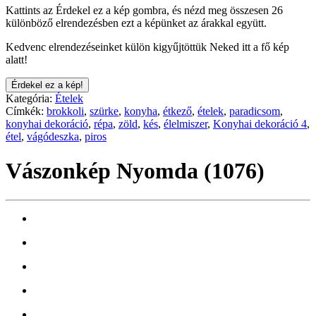
Kattints az Érdekel ez a kép gombra, és nézd meg összesen 26
különböző elrendezésben ezt a képünket az árakkal együtt.
Kedvenc elrendezéseinket külön kigyűjtöttük Neked itt a fő kép
alatt!
Érdekel ez a kép!
Kategória:
Ételek
Címkék:
brokkoli
,
szürke
,
konyha
,
étkező
,
ételek
,
paradicsom
,
konyhai dekoráció
,
répa
,
zöld
,
kés
,
élelmiszer
,
Konyhai dekoráció 4
,
étel
,
vágódeszka
,
piros
Vászonkép Nyomda (1076)