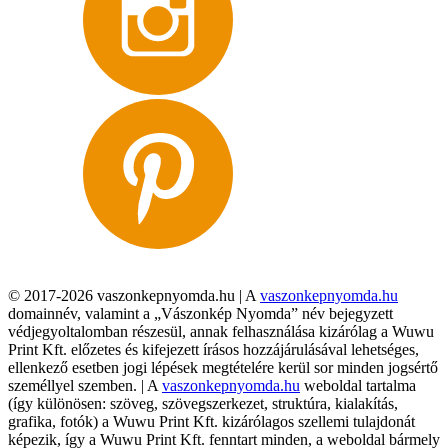
© 2017-2026 vaszonkepnyomda.hu | A
vaszonkepnyomda.hu
domainnév, valamint a „Vászonkép Nyomda” név bejegyzett
védjegyoltalomban részesül, annak felhasználása kizárólag a Wuwu
Print Kft. előzetes és kifejezett írásos hozzájárulásával lehetséges,
ellenkező esetben jogi lépések megtételére kerül sor minden jogsértő
személlyel szemben. | A
vaszonkepnyomda.hu
weboldal tartalma
(így különösen: szöveg, szövegszerkezet, struktúra, kialakítás,
grafika, fotók) a Wuwu Print Kft. kizárólagos szellemi tulajdonát
képezik, így a Wuwu Print Kft. fenntart minden, a weboldal bármely