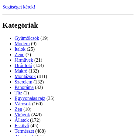
Segítséget kérek!
Kategóriák
Gyümölcsök
(19)
Modern
(9)
Italok
(25)
Zene
(7)
Járművek
(21)
Drónfotó
(143)
Makró
(132)
Montázsok
(411)
Szerelem
(132)
Panoráma
(32)
Tűz
(1)
Egyvonalas rajz
(35)
Városok
(160)
Zen
(10)
Virágok
(249)
Állatok
(172)
Esküvő
(45)
Természet
(488)