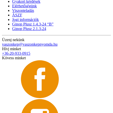
Gyakori kérdések
Elérhetőségünk
Viszonteladás
ÁSZF
Jogi információk
Ginop Plusz 1.4.3-24 “B”
Ginop Plusz 2.1.3-24
Üzenj nekünk
vaszonkep@vaszonkepnyomda.hu
Hívj minket
+36-20-933-0915
Kövess minket