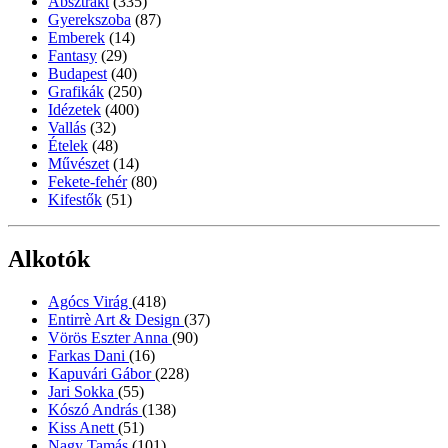
Absztrakt
(335)
Gyerekszoba
(87)
Emberek
(14)
Fantasy
(29)
Budapest
(40)
Grafikák
(250)
Idézetek
(400)
Vallás
(32)
Ételek
(48)
Művészet
(14)
Fekete-fehér
(80)
Kifestők
(51)
Alkotók
Agócs Virág
(418)
Entirrè Art & Design
(37)
Vörös Eszter Anna
(90)
Farkas Dani
(16)
Kapuvári Gábor
(228)
Jari Sokka
(55)
Kószó András
(138)
Kiss Anett
(51)
Nagy Tamás
(101)