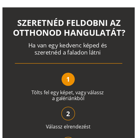
SZERETNÉD FELDOBNI AZ
OTTHONOD HANGULATÁT?
H
a
v
a
n
e
g
y
k
e
d
v
e
n
c
k
é
p
e
d
é
s
s
z
e
r
e
t
n
é
d a
f
a
l
a
d
o
n
l
á
t
n
i
1
T
ö
l
t
s
f
e
l
e
g
y
k
é
pe
t
,
v
a
g
y
v
á
l
a
ss
z
a
g
a
lé
r
i
án
k
b
ó
l
2
V
á
l
a
ss
z
e
l
r
e
n
d
e
z
é
s
t