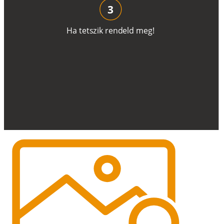
3
H
a
t
e
t
s
z
i
k
r
e
n
d
el
d
m
e
g
!