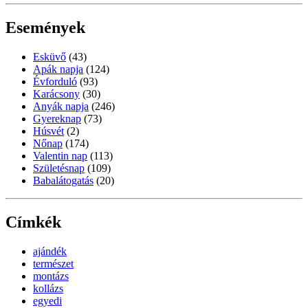
Események
Esküvő
(43)
Apák napja
(124)
Évforduló
(93)
Karácsony
(30)
Anyák napja
(246)
Gyereknap
(73)
Húsvét
(2)
Nőnap
(174)
Valentin nap
(113)
Születésnap
(109)
Babalátogatás
(20)
Címkék
ajándék
természet
montázs
kollázs
egyedi