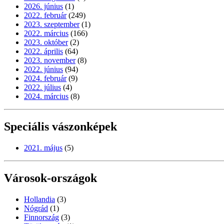
2026. június
(1)
2022. február
(249)
2023. szeptember
(1)
2022. március
(166)
2023. október
(2)
2022. április
(64)
2023. november
(8)
2022. június
(94)
2024. február
(9)
2022. július
(4)
2024. március
(8)
Speciális vászonképek
2021. május
(5)
Városok-országok
Hollandia
(3)
Nógrád
(1)
Finnország
(3)