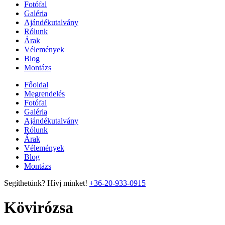
Fotófal
Galéria
Ajándékutalvány
Rólunk
Árak
Vélemények
Blog
Montázs
Főoldal
Megrendelés
Fotófal
Galéria
Ajándékutalvány
Rólunk
Árak
Vélemények
Blog
Montázs
Segíthetünk? Hívj minket!
+36-20-933-0915
Kövirózsa