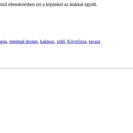
öző elrendezésben ezt a képünket az árakkal együtt.
apja
,
minimal design
,
kaktusz
,
zöld
,
Kövirózsa
,
tavasz