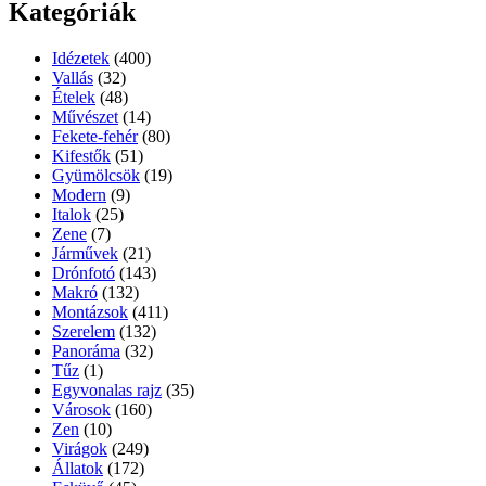
Kategóriák
Idézetek
(400)
Vallás
(32)
Ételek
(48)
Művészet
(14)
Fekete-fehér
(80)
Kifestők
(51)
Gyümölcsök
(19)
Modern
(9)
Italok
(25)
Zene
(7)
Járművek
(21)
Drónfotó
(143)
Makró
(132)
Montázsok
(411)
Szerelem
(132)
Panoráma
(32)
Tűz
(1)
Egyvonalas rajz
(35)
Városok
(160)
Zen
(10)
Virágok
(249)
Állatok
(172)