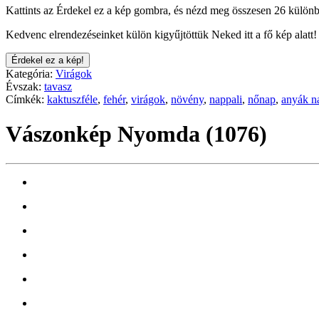
Kattints az Érdekel ez a kép gombra, és nézd meg összesen 26 különb
Kedvenc elrendezéseinket külön kigyűjtöttük Neked itt a fő kép alatt!
Érdekel ez a kép!
Kategória:
Virágok
Évszak:
tavasz
Címkék:
kaktuszféle
,
fehér
,
virágok
,
növény
,
nappali
,
nőnap
,
anyák n
Vászonkép Nyomda (1076)