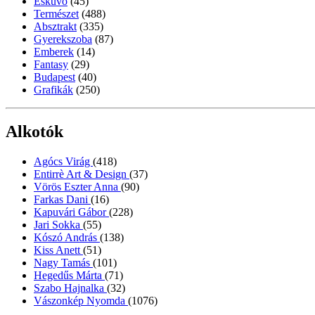
Esküvő
(45)
Természet
(488)
Absztrakt
(335)
Gyerekszoba
(87)
Emberek
(14)
Fantasy
(29)
Budapest
(40)
Grafikák
(250)
Alkotók
Agócs Virág
(418)
Entirrè Art & Design
(37)
Vörös Eszter Anna
(90)
Farkas Dani
(16)
Kapuvári Gábor
(228)
Jari Sokka
(55)
Kószó András
(138)
Kiss Anett
(51)
Nagy Tamás
(101)
Hegedűs Márta
(71)
Szabo Hajnalka
(32)
Vászonkép Nyomda
(1076)