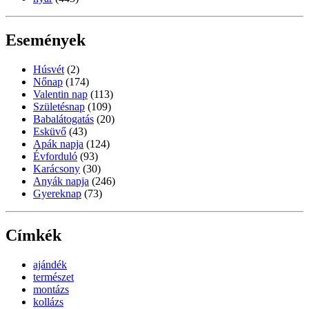
Események
Húsvét
(2)
Nőnap
(174)
Valentin nap
(113)
Születésnap
(109)
Babalátogatás
(20)
Esküvő
(43)
Apák napja
(124)
Évforduló
(93)
Karácsony
(30)
Anyák napja
(246)
Gyereknap
(73)
Címkék
ajándék
természet
montázs
kollázs