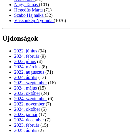
Nagy Tamás
(101)
Hegedűs Márta
(71)
Szabo Hajnalka
(32)
Vászonkép Nyomda
(1076)
Újdonságok
2022. június
(94)
2024. február
(9)
2022. július
(4)
2024. március
(8)
2022. augusztus
(71)
2024. április
(13)
2022. szeptember
(16)
2024. május
(15)
2022. október
(24)
2024. szeptember
(6)
2022. november
(7)
2024. október
(5)
2023. január
(17)
2024. december
(7)
2023. február
(15)
2025. április
(2)