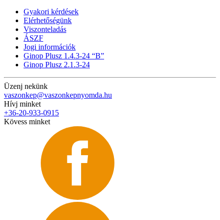
Gyakori kérdések
Elérhetőségünk
Viszonteladás
ÁSZF
Jogi információk
Ginop Plusz 1.4.3-24 “B”
Ginop Plusz 2.1.3-24
Üzenj nekünk
vaszonkep@vaszonkepnyomda.hu
Hívj minket
+36-20-933-0915
Kövess minket