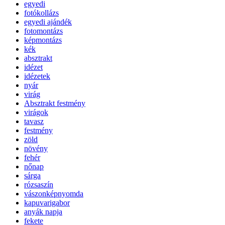
egyedi
fotókollázs
egyedi ajándék
fotomontázs
képmontázs
kék
absztrakt
idézet
idézetek
nyár
virág
Absztrakt festmény
virágok
tavasz
festmény
zöld
növény
fehér
nőnap
sárga
rózsaszín
vászonképnyomda
kapuvarigabor
anyák napja
fekete