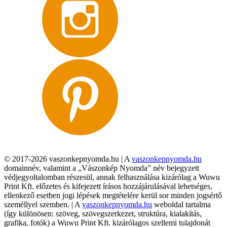
© 2017-2026 vaszonkepnyomda.hu | A
vaszonkepnyomda.hu
domainnév, valamint a „Vászonkép Nyomda” név bejegyzett
védjegyoltalomban részesül, annak felhasználása kizárólag a Wuwu
Print Kft. előzetes és kifejezett írásos hozzájárulásával lehetséges,
ellenkező esetben jogi lépések megtételére kerül sor minden jogsértő
személlyel szemben. | A
vaszonkepnyomda.hu
weboldal tartalma
(így különösen: szöveg, szövegszerkezet, struktúra, kialakítás,
grafika, fotók) a Wuwu Print Kft. kizárólagos szellemi tulajdonát