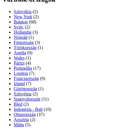
Szlovákia
(2)
New York
(2)
Balaton
(68)
Svájc
(2)
Hollandia
(3)
Nógrád
(1)
Finnország
(3)
Törökország
(1)
Anglia
(9)
Wales
(1)
Párizs
(4)
Portugália
(17)
London
(7)
Franciaország
(9)
Izland
(7)
Görögország
(1)
Szlovénia
(2)
Spanyolország
(11)
Bled
(2)
Indonézia - Bali
(10)
Olaszország
(37)
Ausztria
(2)
Málta
(5)