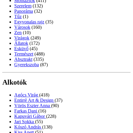
Montázsok
(411)
Szerelem
(132)
Panoráma
(32)
Tűz
(1)
Egyvonalas rajz
(35)
Városok
(160)
Zen
(10)
Virágok
(249)
Állatok
(172)
Esküvő
(45)
Természet
(488)
Absztrakt
(335)
Gyerekszoba
(87)
Alkotók
Agócs Virág
(418)
Entirrè Art & Design
(37)
Vörös Eszter Anna
(90)
Farkas Dani
(16)
Kapuvári Gábor
(228)
Jari Sokka
(55)
Kószó András
(138)
Kiss Anett
(51)