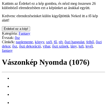
Kattints az Érdekel ez a kép gombra, és nézd meg összesen 26
különböző elrendezésben ezt a képünket az árakkal együtt.
Kedvenc elrendezéseinket külön kigyűjtöttük Neked itt a fő kép
alatt!
Érdekel ez a kép!
Kategória:
Fantasy
Évszak:
ősz
Címkék:
naplemente
,
könyv
,
szél
,
fű
,
rét
,
őszi hangulat
,
felhő
,
őszi
dekor
,
ősz
,
őszi dekoráció
,
vihar
,
őszi színek
,
lány
,
lufi
,
levél
,
fantasy
Vászonkép Nyomda (1076)