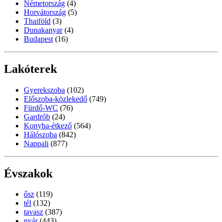
Németország
(4)
Horvátország
(5)
Thaiföld
(3)
Dunakanyar
(4)
Budapest
(16)
Lakóterek
Gyerekszoba
(102)
Előszoba-közlekedő
(749)
Fürdő-WC
(76)
Gardrób
(24)
Konyha-étkező
(564)
Hálószoba
(842)
Nappali
(877)
Évszakok
ősz
(119)
tél
(132)
tavasz
(387)
nyár
(443)