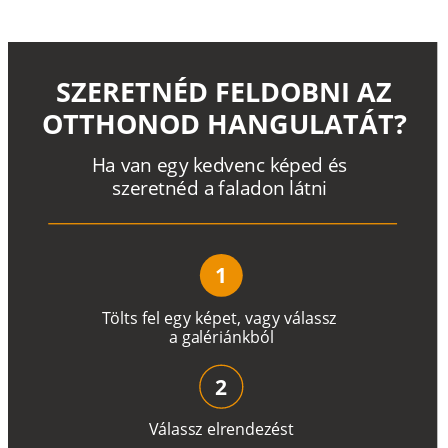
SZERETNÉD FELDOBNI AZ
OTTHONOD HANGULATÁT?
H
a
v
a
n
e
g
y
k
e
d
v
e
n
c
k
é
p
e
d
é
s
s
z
e
r
e
t
n
é
d a
f
a
l
a
d
o
n
l
á
t
n
i
1
T
ö
l
t
s
f
e
l
e
g
y
k
é
pe
t
,
v
a
g
y
v
á
l
a
ss
z
a
g
a
lé
r
i
án
k
b
ó
l
2
V
á
l
a
ss
z
e
l
r
e
n
d
e
z
é
s
t