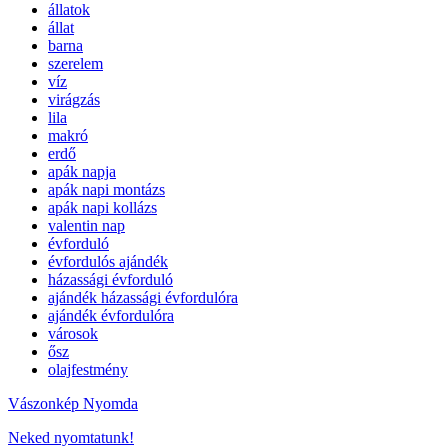
állatok
állat
barna
szerelem
víz
virágzás
lila
makró
erdő
apák napja
apák napi montázs
apák napi kollázs
valentin nap
évforduló
évfordulós ajándék
házassági évforduló
ajándék házassági évfordulóra
ajándék évfordulóra
városok
ősz
olajfestmény
Vászonkép Nyomda
Neked nyomtatunk!