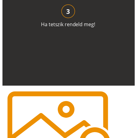
3
H
a
t
e
t
s
z
i
k
r
e
n
d
el
d
m
e
g
!