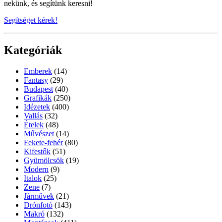
nekünk, és segítünk keresni!
Segítséget kérek!
Kategóriák
Emberek
(14)
Fantasy
(29)
Budapest
(40)
Grafikák
(250)
Idézetek
(400)
Vallás
(32)
Ételek
(48)
Művészet
(14)
Fekete-fehér
(80)
Kifestők
(51)
Gyümölcsök
(19)
Modern
(9)
Italok
(25)
Zene
(7)
Járművek
(21)
Drónfotó
(143)
Makró
(132)