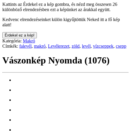
Kattints az Érdekel ez a kép gombra, és nézd meg összesen 26
különböző elrendezésben ezt a képünket az árakkal együtt.
Kedvenc elrendezéseinket külön kigyűjtöttük Neked itt a fő kép
alatt!
Érdekel ez a kép!
Kategória:
Makró
Címkék:
falevél
,
makró
,
Levélerezet
,
zöld
,
levél
,
vízcseppek
,
csepp
Vászonkép Nyomda (1076)