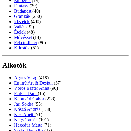
Emberek
(14)
Fantasy
(29)
Budapest
(40)
Grafikák
(250)
Idézetek
(400)
Vallás
(32)
Ételek
(48)
Művészet
(14)
Fekete-fehér
(80)
Kifestők
(51)
Alkotók
Agócs Virág
(418)
Entirrè Art & Design
(37)
Vörös Eszter Anna
(90)
Farkas Dani
(16)
Kapuvári Gábor
(228)
Jari Sokka
(55)
Kószó András
(138)
Kiss Anett
(51)
Nagy Tamás
(101)
Hegedűs Márta
(71)
Szabo Hajnalka
(32)