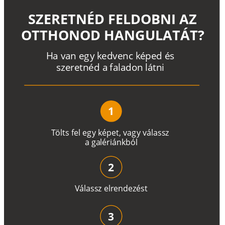
SZERETNÉD FELDOBNI AZ
OTTHONOD HANGULATÁT?
H
a
v
a
n
e
g
y
k
e
d
v
e
n
c
k
é
p
e
d
é
s
s
z
e
r
e
t
n
é
d a
f
a
l
a
d
o
n
l
á
t
n
i
1
T
ö
l
t
s
f
e
l
e
g
y
k
é
pe
t
,
v
a
g
y
v
á
l
a
ss
z
a
g
a
lé
r
i
án
k
b
ó
l
2
V
á
l
a
ss
z
e
l
r
e
n
d
e
z
é
s
t
3