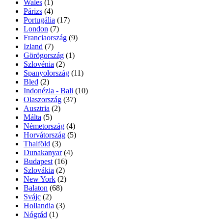
Wales
(1)
Párizs
(4)
Portugália
(17)
London
(7)
Franciaország
(9)
Izland
(7)
Görögország
(1)
Szlovénia
(2)
Spanyolország
(11)
Bled
(2)
Indonézia - Bali
(10)
Olaszország
(37)
Ausztria
(2)
Málta
(5)
Németország
(4)
Horvátország
(5)
Thaiföld
(3)
Dunakanyar
(4)
Budapest
(16)
Szlovákia
(2)
New York
(2)
Balaton
(68)
Svájc
(2)
Hollandia
(3)
Nógrád
(1)