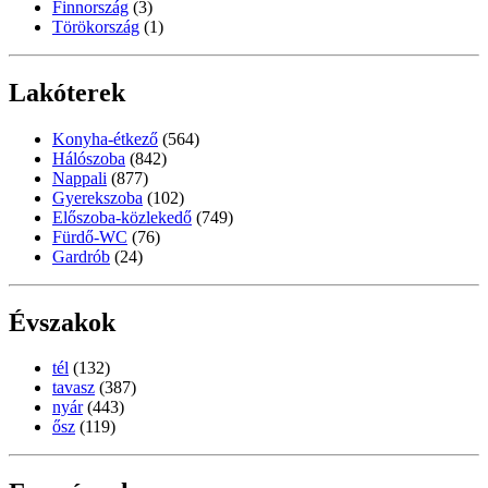
Finnország
(3)
Törökország
(1)
Lakóterek
Konyha-étkező
(564)
Hálószoba
(842)
Nappali
(877)
Gyerekszoba
(102)
Előszoba-közlekedő
(749)
Fürdő-WC
(76)
Gardrób
(24)
Évszakok
tél
(132)
tavasz
(387)
nyár
(443)
ősz
(119)