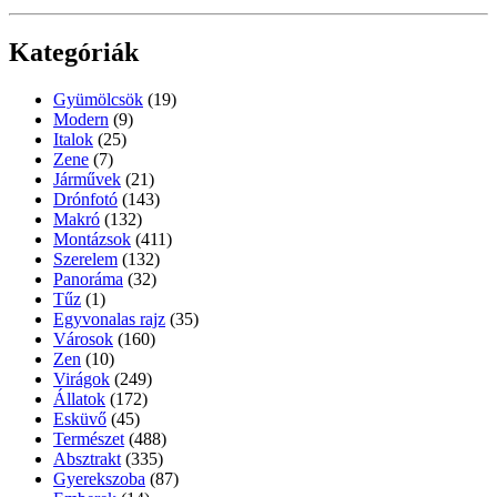
Kategóriák
Gyümölcsök
(19)
Modern
(9)
Italok
(25)
Zene
(7)
Járművek
(21)
Drónfotó
(143)
Makró
(132)
Montázsok
(411)
Szerelem
(132)
Panoráma
(32)
Tűz
(1)
Egyvonalas rajz
(35)
Városok
(160)
Zen
(10)
Virágok
(249)
Állatok
(172)
Esküvő
(45)
Természet
(488)
Absztrakt
(335)
Gyerekszoba
(87)