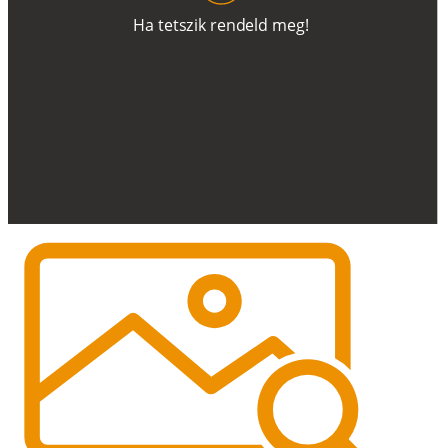
H
a
t
e
t
s
z
i
k
r
e
n
d
el
d
m
e
g
!