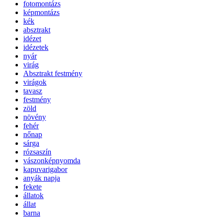
fotomontázs
képmontázs
kék
absztrakt
idézet
idézetek
nyár
virág
Absztrakt festmény
virágok
tavasz
festmény
zöld
növény
fehér
nőnap
sárga
rózsaszín
vászonképnyomda
kapuvarigabor
anyák napja
fekete
állatok
állat
barna