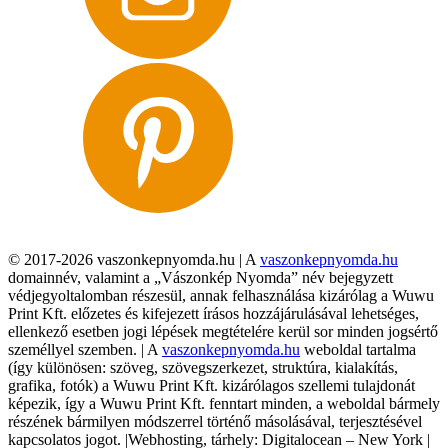
© 2017-2026 vaszonkepnyomda.hu | A
vaszonkepnyomda.hu
domainnév, valamint a „Vászonkép Nyomda” név bejegyzett
védjegyoltalomban részesül, annak felhasználása kizárólag a Wuwu
Print Kft. előzetes és kifejezett írásos hozzájárulásával lehetséges,
ellenkező esetben jogi lépések megtételére kerül sor minden jogsértő
személlyel szemben. | A
vaszonkepnyomda.hu
weboldal tartalma
(így különösen: szöveg, szövegszerkezet, struktúra, kialakítás,
grafika, fotók) a Wuwu Print Kft. kizárólagos szellemi tulajdonát
képezik, így a Wuwu Print Kft. fenntart minden, a weboldal bármely
részének bármilyen módszerrel történő másolásával, terjesztésével
kapcsolatos jogot. |Webhosting, tárhely: Digitalocean – New York |