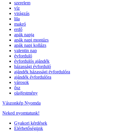
szerelem
víz
virágzás
lila
makró
erdő
apák napja
apák napi montázs
apák napi kollázs
valentin nap
évforduló
évfordulós ajándék
házassági évforduló
ajándék házassági évfordulóra
ajándék évfordulóra
városok
ősz
olajfestmény
Vászonkép Nyomda
Neked nyomtatunk!
Gyakori kérdések
Elérhetőségünk