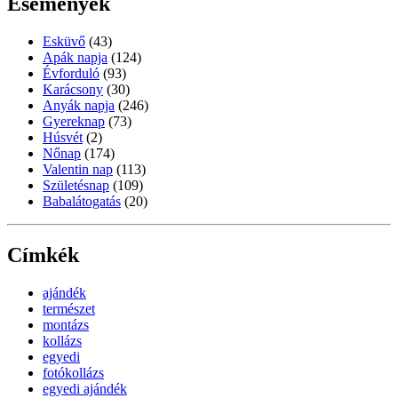
Események
Esküvő
(43)
Apák napja
(124)
Évforduló
(93)
Karácsony
(30)
Anyák napja
(246)
Gyereknap
(73)
Húsvét
(2)
Nőnap
(174)
Valentin nap
(113)
Születésnap
(109)
Babalátogatás
(20)
Címkék
ajándék
természet
montázs
kollázs
egyedi
fotókollázs
egyedi ajándék