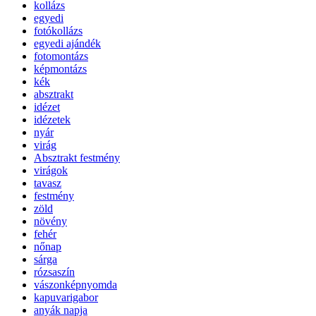
kollázs
egyedi
fotókollázs
egyedi ajándék
fotomontázs
képmontázs
kék
absztrakt
idézet
idézetek
nyár
virág
Absztrakt festmény
virágok
tavasz
festmény
zöld
növény
fehér
nőnap
sárga
rózsaszín
vászonképnyomda
kapuvarigabor
anyák napja