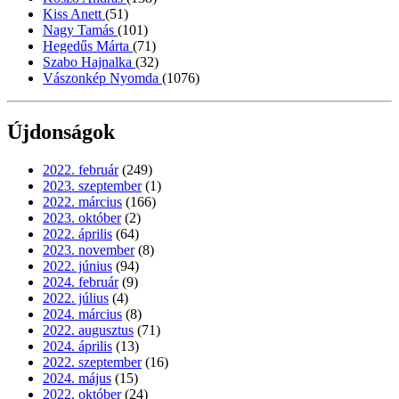
Kiss Anett
(51)
Nagy Tamás
(101)
Hegedűs Márta
(71)
Szabo Hajnalka
(32)
Vászonkép Nyomda
(1076)
Újdonságok
2022. február
(249)
2023. szeptember
(1)
2022. március
(166)
2023. október
(2)
2022. április
(64)
2023. november
(8)
2022. június
(94)
2024. február
(9)
2022. július
(4)
2024. március
(8)
2022. augusztus
(71)
2024. április
(13)
2022. szeptember
(16)
2024. május
(15)
2022. október
(24)