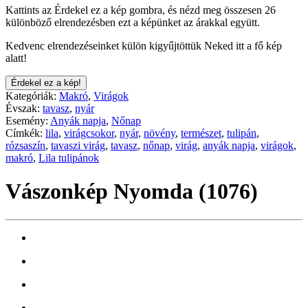
Kattints az Érdekel ez a kép gombra, és nézd meg összesen 26
különböző elrendezésben ezt a képünket az árakkal együtt.
Kedvenc elrendezéseinket külön kigyűjtöttük Neked itt a fő kép
alatt!
Érdekel ez a kép!
Kategóriák:
Makró
,
Virágok
Évszak:
tavasz
,
nyár
Esemény:
Anyák napja
,
Nőnap
Címkék:
lila
,
virágcsokor
,
nyár
,
növény
,
természet
,
tulipán
,
rózsaszín
,
tavaszi virág
,
tavasz
,
nőnap
,
virág
,
anyák napja
,
virágok
,
makró
,
Lila tulipánok
Vászonkép Nyomda (1076)