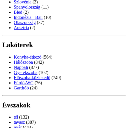
Szlovénia
(2)
Spanyolország
(11)
Bled
(2)
Indonézia - Bali
(10)
Olaszország
(37)
Ausztria
(2)
Lakóterek
Konyha-étkező
(564)
Hálószoba
(842)
Nappali
(877)
Gyerekszoba
(102)
Előszoba-közlekedő
(749)
Fürdő-WC
(76)
Gardrób
(24)
Évszakok
tél
(132)
tavasz
(387)
nyár
(443)