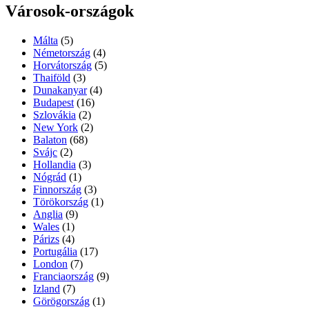
Városok-országok
Málta
(5)
Németország
(4)
Horvátország
(5)
Thaiföld
(3)
Dunakanyar
(4)
Budapest
(16)
Szlovákia
(2)
New York
(2)
Balaton
(68)
Svájc
(2)
Hollandia
(3)
Nógrád
(1)
Finnország
(3)
Törökország
(1)
Anglia
(9)
Wales
(1)
Párizs
(4)
Portugália
(17)
London
(7)
Franciaország
(9)
Izland
(7)
Görögország
(1)