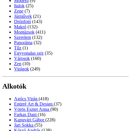
Modern
(9)
Italok
(25)
Zene
(7)
Járművek
(21)
Drónfotó
(143)
Makró
(132)
Montázsok
(411)
Szerelem
(132)
Panoráma
(32)
Tűz
(1)
Egyvonalas rajz
(35)
Városok
(160)
Zen
(10)
Virágok
(249)
Alkotók
Agócs Virág
(418)
Entirrè Art & Design
(37)
Vörös Eszter Anna
(90)
Farkas Dani
(16)
Kapuvári Gábor
(228)
Jari Sokka
(55)
Kószó András
(138)