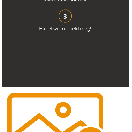
3
H
a
t
e
t
s
z
i
k
r
e
n
d
el
d
m
e
g
!