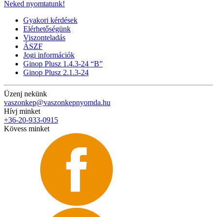
Neked nyomtatunk!
Gyakori kérdések
Elérhetőségünk
Viszonteladás
ÁSZF
Jogi információk
Ginop Plusz 1.4.3-24 “B”
Ginop Plusz 2.1.3-24
Üzenj nekünk
vaszonkep@vaszonkepnyomda.hu
Hívj minket
+36-20-933-0915
Kövess minket