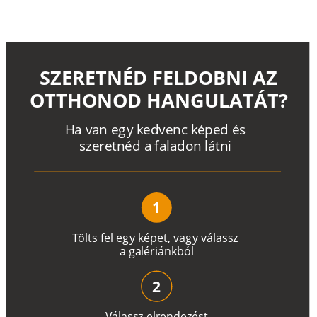
SZERETNÉD FELDOBNI AZ
OTTHONOD HANGULATÁT?
H
a
v
a
n
e
g
y
k
e
d
v
e
n
c
k
é
p
e
d
é
s
s
z
e
r
e
t
n
é
d a
f
a
l
a
d
o
n
l
á
t
n
i
1
T
ö
l
t
s
f
e
l
e
g
y
k
é
pe
t
,
v
a
g
y
v
á
l
a
ss
z
a
g
a
lé
r
i
án
k
b
ó
l
2
V
á
l
a
ss
z
e
l
r
e
n
d
e
z
é
s
t