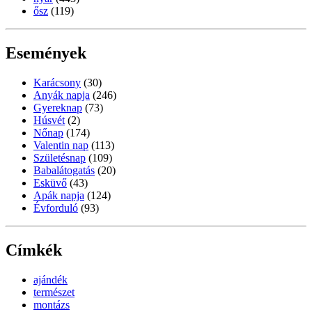
ősz
(119)
Események
Karácsony
(30)
Anyák napja
(246)
Gyereknap
(73)
Húsvét
(2)
Nőnap
(174)
Valentin nap
(113)
Születésnap
(109)
Babalátogatás
(20)
Esküvő
(43)
Apák napja
(124)
Évforduló
(93)
Címkék
ajándék
természet
montázs