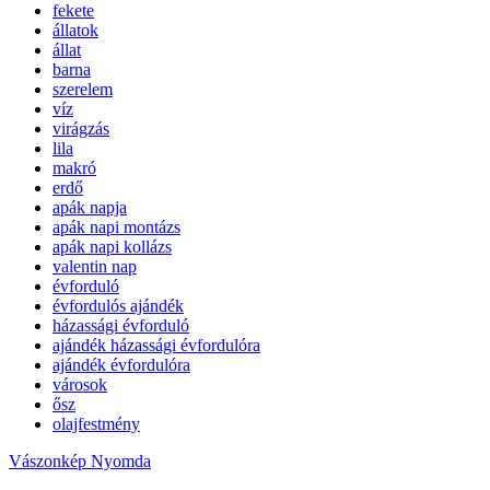
fekete
állatok
állat
barna
szerelem
víz
virágzás
lila
makró
erdő
apák napja
apák napi montázs
apák napi kollázs
valentin nap
évforduló
évfordulós ajándék
házassági évforduló
ajándék házassági évfordulóra
ajándék évfordulóra
városok
ősz
olajfestmény
Vászonkép Nyomda