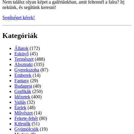
Nem találsz olyan képet a galériánkban, amit feltennél a falra? Írj
nekünk, és segítünk keresni!
Segítséget kérek!
Kategóriák
Állatok
(172)
Esküvő
(45)
Természet
(488)
Absztrakt
(335)
Gyerekszoba
(87)
Emberek
(14)
Fantasy
(29)
Budapest
(40)
Grafikák
(250)
Idézetek
(400)
Vallás
(32)
Ételek
(48)
Művészet
(14)
Fekete-fehér
(80)
Kifestők
(51)
Gyümölcsök
(19)