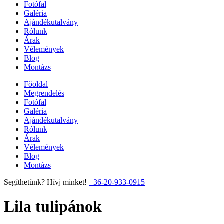
Fotófal
Galéria
Ajándékutalvány
Rólunk
Árak
Vélemények
Blog
Montázs
Főoldal
Megrendelés
Fotófal
Galéria
Ajándékutalvány
Rólunk
Árak
Vélemények
Blog
Montázs
Segíthetünk? Hívj minket!
+36-20-933-0915
Lila tulipánok