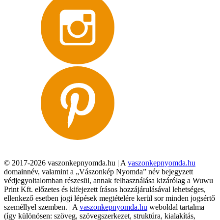
© 2017-2026 vaszonkepnyomda.hu | A
vaszonkepnyomda.hu
domainnév, valamint a „Vászonkép Nyomda” név bejegyzett
védjegyoltalomban részesül, annak felhasználása kizárólag a Wuwu
Print Kft. előzetes és kifejezett írásos hozzájárulásával lehetséges,
ellenkező esetben jogi lépések megtételére kerül sor minden jogsértő
személlyel szemben. | A
vaszonkepnyomda.hu
weboldal tartalma
(így különösen: szöveg, szövegszerkezet, struktúra, kialakítás,