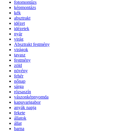
fotomontázs
képmontázs
kék
absztrakt
idézet
idézetek
nyár
virág
Absztrakt festmény
virágok
tavasz
festmény
zöld
növény
fehér
nőnap
sárga
rózsaszín
vászonképnyomda
kapuvarigabor
anyák napja
fekete
állatok
állat
barna