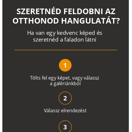
SZERETNÉD FELDOBNI AZ
OTTHONOD HANGULATÁT?
H
a
v
a
n
e
g
y
k
e
d
v
e
n
c
k
é
p
e
d
é
s
s
z
e
r
e
t
n
é
d a
f
a
l
a
d
o
n
l
á
t
n
i
1
T
ö
l
t
s
f
e
l
e
g
y
k
é
pe
t
,
v
a
g
y
v
á
l
a
ss
z
a
g
a
lé
r
i
án
k
b
ó
l
2
V
á
l
a
ss
z
e
l
r
e
n
d
e
z
é
s
t
3