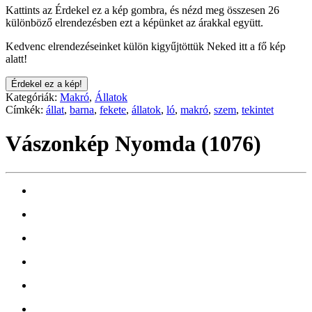
Kattints az Érdekel ez a kép gombra, és nézd meg összesen 26
különböző elrendezésben ezt a képünket az árakkal együtt.
Kedvenc elrendezéseinket külön kigyűjtöttük Neked itt a fő kép
alatt!
Érdekel ez a kép!
Kategóriák:
Makró
,
Állatok
Címkék:
állat
,
barna
,
fekete
,
állatok
,
ló
,
makró
,
szem
,
tekintet
Vászonkép Nyomda (1076)