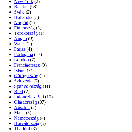
New York
(2)
Balaton
(68)
Svájc
(2)
Hollandia
(3)
Nógrád
(1)
Finnország
(3)
Törökország
(1)
Anglia
(9)
Wales
(1)
Párizs
(4)
Portugália
(17)
London
(7)
Franciaország
(9)
Izland
(7)
Görögország
(1)
Szlovénia
(2)
Spanyolország
(11)
Bled
(2)
Indonézia - Bali
(10)
Olaszország
(37)
Ausztria
(2)
Málta
(5)
Németország
(4)
Horvátország
(5)
Thaiföld
(3)