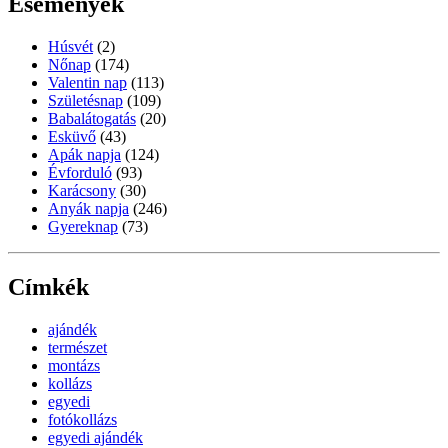
Események
Húsvét
(2)
Nőnap
(174)
Valentin nap
(113)
Születésnap
(109)
Babalátogatás
(20)
Esküvő
(43)
Apák napja
(124)
Évforduló
(93)
Karácsony
(30)
Anyák napja
(246)
Gyereknap
(73)
Címkék
ajándék
természet
montázs
kollázs
egyedi
fotókollázs
egyedi ajándék