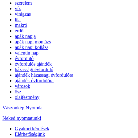
szerelem
víz
virágzás
lila
makró
erdő
apák napja
apák napi montázs
apák napi kollázs
valentin nap
évforduló
évfordulós ajándék
házassági évforduló
ajándék házassági évfordulóra
ajándék évfordulóra
városok
ősz
olajfestmény
Vászonkép Nyomda
Neked nyomtatunk!
Gyakori kérdések
Elérhetőségünk