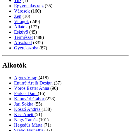
Tűz
(1)
Egyvonalas rajz
(35)
Városok
(160)
Zen
(10)
Virágok
(249)
Állatok
(172)
Esküvő
(45)
Természet
(488)
Absztrakt
(335)
Gyerekszoba
(87)
Alkotók
Agócs Virág
(418)
Entirrè Art & Design
(37)
Vörös Eszter Anna
(90)
Farkas Dani
(16)
Kapuvári Gábor
(228)
Jari Sokka
(55)
Kószó András
(138)
Kiss Anett
(51)
Nagy Tamás
(101)
Hegedűs Márta
(71)
Szabo Hajnalka
(32)