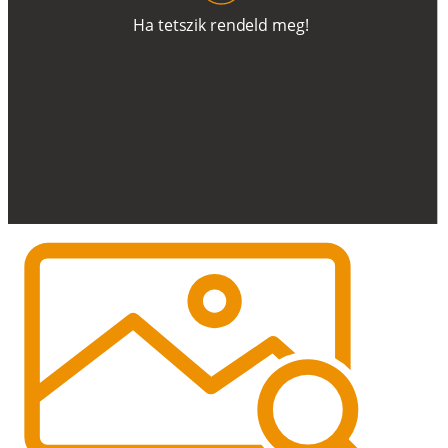
H
a
t
e
t
s
z
i
k
r
e
n
d
el
d
m
e
g
!