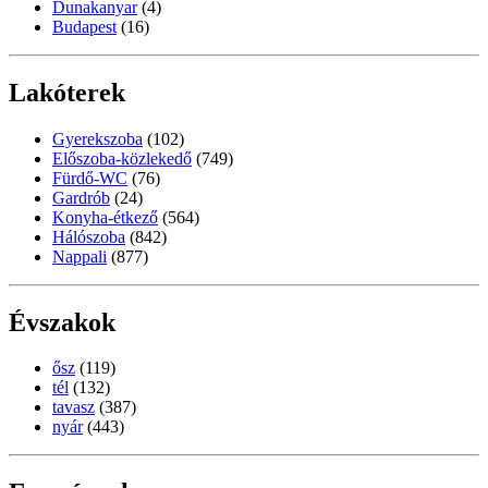
Dunakanyar
(4)
Budapest
(16)
Lakóterek
Gyerekszoba
(102)
Előszoba-közlekedő
(749)
Fürdő-WC
(76)
Gardrób
(24)
Konyha-étkező
(564)
Hálószoba
(842)
Nappali
(877)
Évszakok
ősz
(119)
tél
(132)
tavasz
(387)
nyár
(443)