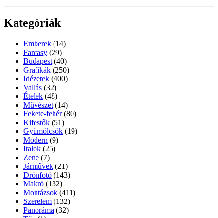
Kategóriák
Emberek
(14)
Fantasy
(29)
Budapest
(40)
Grafikák
(250)
Idézetek
(400)
Vallás
(32)
Ételek
(48)
Művészet
(14)
Fekete-fehér
(80)
Kifestők
(51)
Gyümölcsök
(19)
Modern
(9)
Italok
(25)
Zene
(7)
Járművek
(21)
Drónfotó
(143)
Makró
(132)
Montázsok
(411)
Szerelem
(132)
Panoráma
(32)