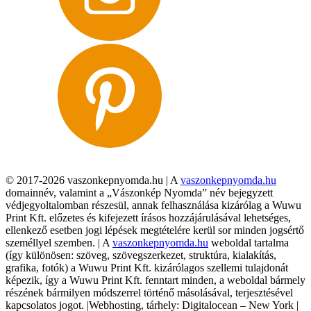
© 2017-2026 vaszonkepnyomda.hu | A
vaszonkepnyomda.hu
domainnév, valamint a „Vászonkép Nyomda” név bejegyzett
védjegyoltalomban részesül, annak felhasználása kizárólag a Wuwu
Print Kft. előzetes és kifejezett írásos hozzájárulásával lehetséges,
ellenkező esetben jogi lépések megtételére kerül sor minden jogsértő
személlyel szemben. | A
vaszonkepnyomda.hu
weboldal tartalma
(így különösen: szöveg, szövegszerkezet, struktúra, kialakítás,
grafika, fotók) a Wuwu Print Kft. kizárólagos szellemi tulajdonát
képezik, így a Wuwu Print Kft. fenntart minden, a weboldal bármely
részének bármilyen módszerrel történő másolásával, terjesztésével
kapcsolatos jogot. |Webhosting, tárhely: Digitalocean – New York |