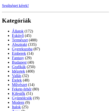
Segítséget kérek!
Kategóriák
Állatok
(172)
Esküvő
(45)
Természet
(488)
Absztrakt
(335)
Gyerekszoba
(87)
Emberek
(14)
Fantasy
(29)
Budapest
(40)
Grafikák
(250)
Idézetek
(400)
Vallás
(32)
Ételek
(48)
Művészet
(14)
Fekete-fehér
(80)
Kifestők
(51)
Gyümölcsök
(19)
Modern
(9)
Italok
(25)