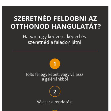
SZERETNÉD FELDOBNI AZ
OTTHONOD HANGULATÁT?
H
a
v
a
n
e
g
y
k
e
d
v
e
n
c
k
é
p
e
d
é
s
s
z
e
r
e
t
n
é
d a
f
a
l
a
d
o
n
l
á
t
n
i
1
T
ö
l
t
s
f
e
l
e
g
y
k
é
pe
t
,
v
a
g
y
v
á
l
a
ss
z
a
g
a
lé
r
i
án
k
b
ó
l
2
V
á
l
a
ss
z
e
l
r
e
n
d
e
z
é
s
t