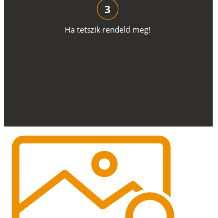
3
H
a
t
e
t
s
z
i
k
r
e
n
d
el
d
m
e
g
!