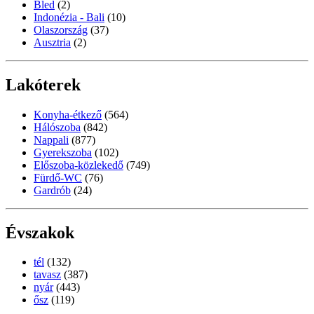
Bled
(2)
Indonézia - Bali
(10)
Olaszország
(37)
Ausztria
(2)
Lakóterek
Konyha-étkező
(564)
Hálószoba
(842)
Nappali
(877)
Gyerekszoba
(102)
Előszoba-közlekedő
(749)
Fürdő-WC
(76)
Gardrób
(24)
Évszakok
tél
(132)
tavasz
(387)
nyár
(443)
ősz
(119)