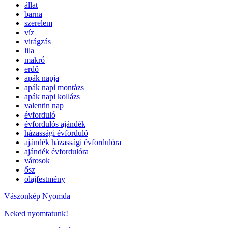
állat
barna
szerelem
víz
virágzás
lila
makró
erdő
apák napja
apák napi montázs
apák napi kollázs
valentin nap
évforduló
évfordulós ajándék
házassági évforduló
ajándék házassági évfordulóra
ajándék évfordulóra
városok
ősz
olajfestmény
Vászonkép Nyomda
Neked nyomtatunk!