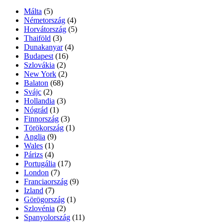
Málta
(5)
Németország
(4)
Horvátország
(5)
Thaiföld
(3)
Dunakanyar
(4)
Budapest
(16)
Szlovákia
(2)
New York
(2)
Balaton
(68)
Svájc
(2)
Hollandia
(3)
Nógrád
(1)
Finnország
(3)
Törökország
(1)
Anglia
(9)
Wales
(1)
Párizs
(4)
Portugália
(17)
London
(7)
Franciaország
(9)
Izland
(7)
Görögország
(1)
Szlovénia
(2)
Spanyolország
(11)