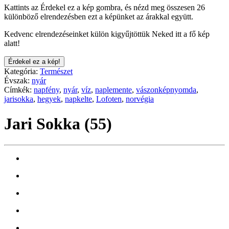
Kattints az Érdekel ez a kép gombra, és nézd meg összesen 26
különböző elrendezésben ezt a képünket az árakkal együtt.
Kedvenc elrendezéseinket külön kigyűjtöttük Neked itt a fő kép
alatt!
Érdekel ez a kép!
Kategória:
Természet
Évszak:
nyár
Címkék:
napfény
,
nyár
,
víz
,
naplemente
,
vászonképnyomda
,
jarisokka
,
hegyek
,
napkelte
,
Lofoten
,
norvégia
Jari Sokka (55)