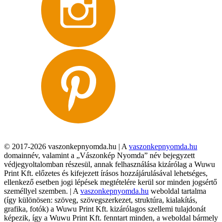
© 2017-2026 vaszonkepnyomda.hu | A
vaszonkepnyomda.hu
domainnév, valamint a „Vászonkép Nyomda” név bejegyzett
védjegyoltalomban részesül, annak felhasználása kizárólag a Wuwu
Print Kft. előzetes és kifejezett írásos hozzájárulásával lehetséges,
ellenkező esetben jogi lépések megtételére kerül sor minden jogsértő
személlyel szemben. | A
vaszonkepnyomda.hu
weboldal tartalma
(így különösen: szöveg, szövegszerkezet, struktúra, kialakítás,
grafika, fotók) a Wuwu Print Kft. kizárólagos szellemi tulajdonát
képezik, így a Wuwu Print Kft. fenntart minden, a weboldal bármely