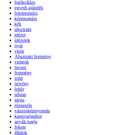
fotókollázs
egyedi ajándék
fotomontázs
képmontázs
kék
absztrakt
idézet
idézetek
nyár
virág
Absztrakt festmény
virágok
tavasz
festmény
zöld
növény
fehér
nőnap
sárga
rózsaszín
vászonképnyomda
kapuvarigabor
anyák napja
fekete
állatok