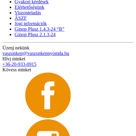
Gyakori kérdések
Elérhetőségünk
Viszonteladás
ÁSZF
Jogi információk
Ginop Plusz 1.4.3-24 “B”
Ginop Plusz 2.1.3-24
Üzenj nekünk
vaszonkep@vaszonkepnyomda.hu
Hívj minket
+36-20-933-0915
Kövess minket