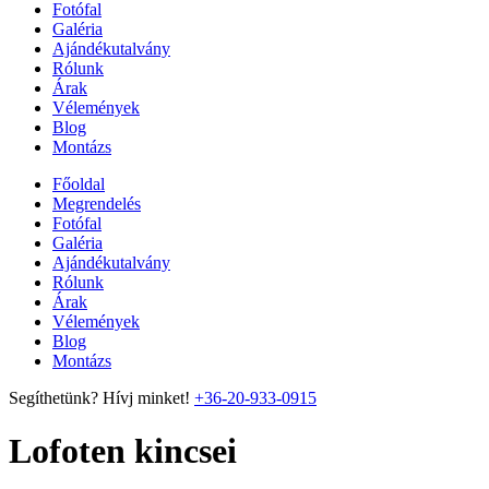
Fotófal
Galéria
Ajándékutalvány
Rólunk
Árak
Vélemények
Blog
Montázs
Főoldal
Megrendelés
Fotófal
Galéria
Ajándékutalvány
Rólunk
Árak
Vélemények
Blog
Montázs
Segíthetünk? Hívj minket!
+36-20-933-0915
Lofoten kincsei