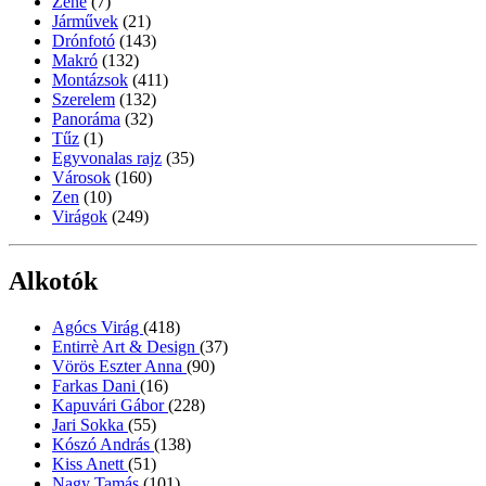
Zene
(7)
Járművek
(21)
Drónfotó
(143)
Makró
(132)
Montázsok
(411)
Szerelem
(132)
Panoráma
(32)
Tűz
(1)
Egyvonalas rajz
(35)
Városok
(160)
Zen
(10)
Virágok
(249)
Alkotók
Agócs Virág
(418)
Entirrè Art & Design
(37)
Vörös Eszter Anna
(90)
Farkas Dani
(16)
Kapuvári Gábor
(228)
Jari Sokka
(55)
Kószó András
(138)
Kiss Anett
(51)
Nagy Tamás
(101)