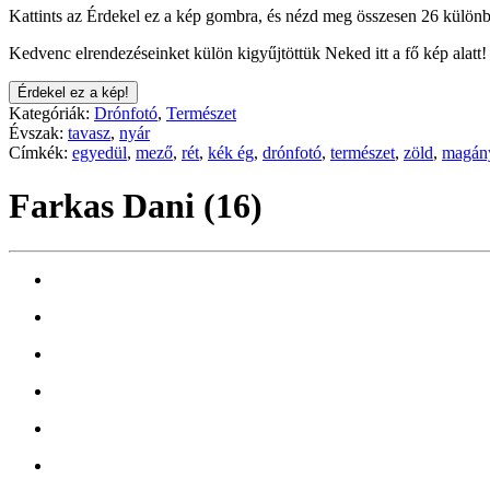
Kattints az Érdekel ez a kép gombra, és nézd meg összesen 26 különb
Kedvenc elrendezéseinket külön kigyűjtöttük Neked itt a fő kép alatt!
Érdekel ez a kép!
Kategóriák:
Drónfotó
,
Természet
Évszak:
tavasz
,
nyár
Címkék:
egyedül
,
mező
,
rét
,
kék ég
,
drónfotó
,
természet
,
zöld
,
magány
Farkas Dani (16)