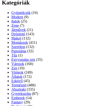
Kategóriák
Gyümölcsök
(19)
Modern
(9)
Italok
(25)
Zene
(7)
Járművek
(21)
Drónfotó
(143)
Makró
(132)
Montázsok
(411)
Szerelem
(132)
Panoráma
(32)
Tűz
(1)
Egyvonalas rajz
(35)
Városok
(160)
Zen
(10)
Virágok
(249)
Állatok
(172)
Esküvő
(45)
Természet
(488)
Absztrakt
(335)
Gyerekszoba
(87)
Emberek
(14)
Fantasy
(29)