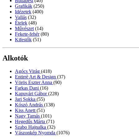
Budapest
(40)
Grafikák
(250)
Idézetek
(400)
Vallás
(32)
Ételek
(48)
Művészet
(14)
Fekete-fehér
(80)
Kifestők
(51)
Alkotók
Agócs Virág
(418)
Entirrè Art & Design
(37)
Vörös Eszter Anna
(90)
Farkas Dani
(16)
Kapuvári Gábor
(228)
Jari Sokka
(55)
Kószó András
(138)
Kiss Anett
(51)
Nagy Tamás
(101)
Hegedűs Márta
(71)
Szabo Hajnalka
(32)
Vászonkép Nyomda
(1076)