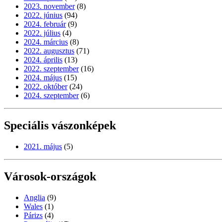
2023. november
(8)
2022. június
(94)
2024. február
(9)
2022. július
(4)
2024. március
(8)
2022. augusztus
(71)
2024. április
(13)
2022. szeptember
(16)
2024. május
(15)
2022. október
(24)
2024. szeptember
(6)
Speciális vászonképek
2021. május
(5)
Városok-országok
Anglia
(9)
Wales
(1)
Párizs
(4)