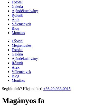
Fotófal
Galéria
Ajándékutalvány
Rólunk
Árak
Vélemények
Blog
Montázs
Főoldal
Megrendelés
Fotófal
Galéria
Ajándékutalvány
Rólunk
Árak
Vélemények
Blog
Montázs
Segíthetünk? Hívj minket!
+36-20-933-0915
Magányos fa