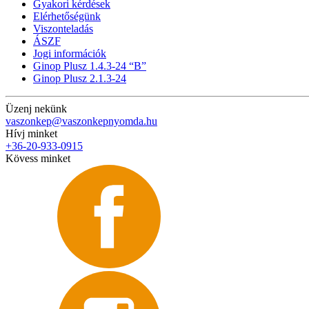
Gyakori kérdések
Elérhetőségünk
Viszonteladás
ÁSZF
Jogi információk
Ginop Plusz 1.4.3-24 “B”
Ginop Plusz 2.1.3-24
Üzenj nekünk
vaszonkep@vaszonkepnyomda.hu
Hívj minket
+36-20-933-0915
Kövess minket