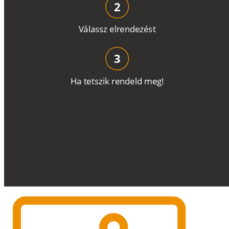
2
V
á
l
a
ss
z
e
l
r
e
n
d
e
z
é
s
t
3
H
a
t
e
t
s
z
i
k
r
e
n
d
el
d
m
e
g
!