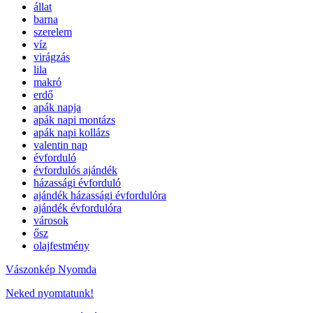
állat
barna
szerelem
víz
virágzás
lila
makró
erdő
apák napja
apák napi montázs
apák napi kollázs
valentin nap
évforduló
évfordulós ajándék
házassági évforduló
ajándék házassági évfordulóra
ajándék évfordulóra
városok
ősz
olajfestmény
Vászonkép Nyomda
Neked nyomtatunk!