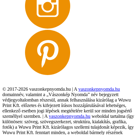
© 2017-2026 vaszonkepnyomda.hu | A
vaszonkepnyomda.hu
domainnév, valamint a „Vászonkép Nyomda” név bejegyzett
védjegyoltalomban részesül, annak felhasználása kizárólag a Wuwu
Print Kft. előzetes és kifejezett írásos hozzájárulásával lehetséges,
ellenkező esetben jogi lépések megtételére kerül sor minden jogsértő
személlyel szemben. | A
vaszonkepnyomda.hu
weboldal tartalma (így
különösen: szöveg, szövegszerkezet, struktúra, kialakítás, grafika,
fotók) a Wuwu Print Kft. kizárólagos szellemi tulajdonát képezik, így
Wuwu Print Kft. fenntart minden, a weboldal bármely részének