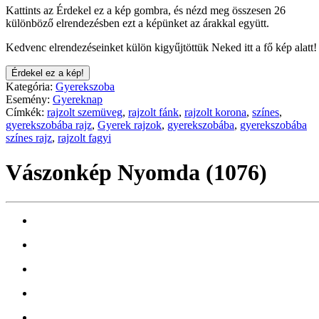
Kattints az Érdekel ez a kép gombra, és nézd meg összesen 26
különböző elrendezésben ezt a képünket az árakkal együtt.
Kedvenc elrendezéseinket külön kigyűjtöttük Neked itt a fő kép alatt!
Érdekel ez a kép!
Kategória:
Gyerekszoba
Esemény:
Gyereknap
Címkék:
rajzolt szemüveg
,
rajzolt fánk
,
rajzolt korona
,
színes
,
gyerekszobába rajz
,
Gyerek rajzok
,
gyerekszobába
,
gyerekszobába
színes rajz
,
rajzolt fagyi
Vászonkép Nyomda (1076)