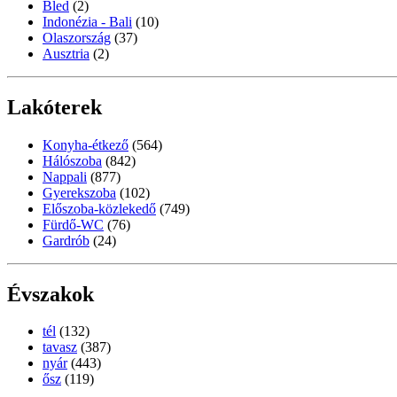
Bled
(2)
Indonézia - Bali
(10)
Olaszország
(37)
Ausztria
(2)
Lakóterek
Konyha-étkező
(564)
Hálószoba
(842)
Nappali
(877)
Gyerekszoba
(102)
Előszoba-közlekedő
(749)
Fürdő-WC
(76)
Gardrób
(24)
Évszakok
tél
(132)
tavasz
(387)
nyár
(443)
ősz
(119)