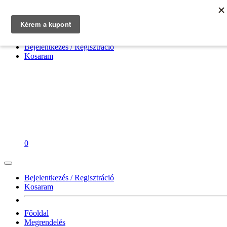
Vászonkép Nyomda
Neked nyomtatunk!
Bejelentkezés / Regisztráció
Kosaram
0
Bejelentkezés / Regisztráció
Kosaram
Főoldal
Megrendelés