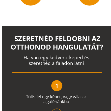
SZERETNÉD FELDOBNI AZ
OTTHONOD HANGULATÁT?
H
a
v
a
n
e
g
y
k
e
d
v
e
n
c
k
é
p
e
d
é
s
s
z
e
r
e
t
n
é
d a
f
a
l
a
d
o
n
l
á
t
n
i
1
T
ö
l
t
s
f
e
l
e
g
y
k
é
pe
t
,
v
a
g
y
v
á
l
a
ss
z
a
g
a
lé
r
i
án
k
b
ó
l