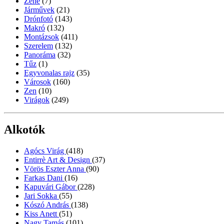
Zene
(7)
Járművek
(21)
Drónfotó
(143)
Makró
(132)
Montázsok
(411)
Szerelem
(132)
Panoráma
(32)
Tűz
(1)
Egyvonalas rajz
(35)
Városok
(160)
Zen
(10)
Virágok
(249)
Alkotók
Agócs Virág
(418)
Entirrè Art & Design
(37)
Vörös Eszter Anna
(90)
Farkas Dani
(16)
Kapuvári Gábor
(228)
Jari Sokka
(55)
Kószó András
(138)
Kiss Anett
(51)
Nagy Tamás
(101)