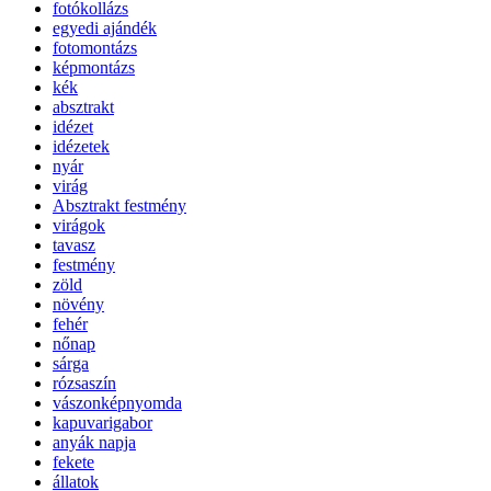
fotókollázs
egyedi ajándék
fotomontázs
képmontázs
kék
absztrakt
idézet
idézetek
nyár
virág
Absztrakt festmény
virágok
tavasz
festmény
zöld
növény
fehér
nőnap
sárga
rózsaszín
vászonképnyomda
kapuvarigabor
anyák napja
fekete
állatok