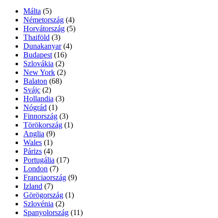
Málta
(5)
Németország
(4)
Horvátország
(5)
Thaiföld
(3)
Dunakanyar
(4)
Budapest
(16)
Szlovákia
(2)
New York
(2)
Balaton
(68)
Svájc
(2)
Hollandia
(3)
Nógrád
(1)
Finnország
(3)
Törökország
(1)
Anglia
(9)
Wales
(1)
Párizs
(4)
Portugália
(17)
London
(7)
Franciaország
(9)
Izland
(7)
Görögország
(1)
Szlovénia
(2)
Spanyolország
(11)