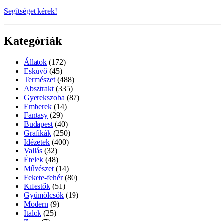
Segítséget kérek!
Kategóriák
Állatok
(172)
Esküvő
(45)
Természet
(488)
Absztrakt
(335)
Gyerekszoba
(87)
Emberek
(14)
Fantasy
(29)
Budapest
(40)
Grafikák
(250)
Idézetek
(400)
Vallás
(32)
Ételek
(48)
Művészet
(14)
Fekete-fehér
(80)
Kifestők
(51)
Gyümölcsök
(19)
Modern
(9)
Italok
(25)