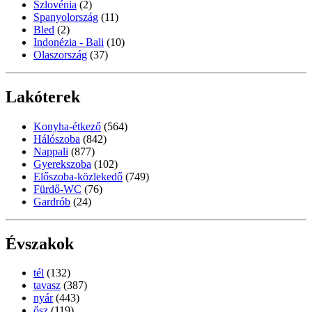
Szlovénia
(2)
Spanyolország
(11)
Bled
(2)
Indonézia - Bali
(10)
Olaszország
(37)
Lakóterek
Konyha-étkező
(564)
Hálószoba
(842)
Nappali
(877)
Gyerekszoba
(102)
Előszoba-közlekedő
(749)
Fürdő-WC
(76)
Gardrób
(24)
Évszakok
tél
(132)
tavasz
(387)
nyár
(443)
ősz
(119)