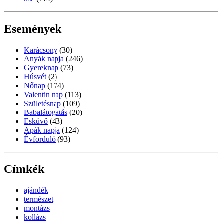
Események
Karácsony
(30)
Anyák napja
(246)
Gyereknap
(73)
Húsvét
(2)
Nőnap
(174)
Valentin nap
(113)
Születésnap
(109)
Babalátogatás
(20)
Esküvő
(43)
Apák napja
(124)
Évforduló
(93)
Címkék
ajándék
természet
montázs
kollázs