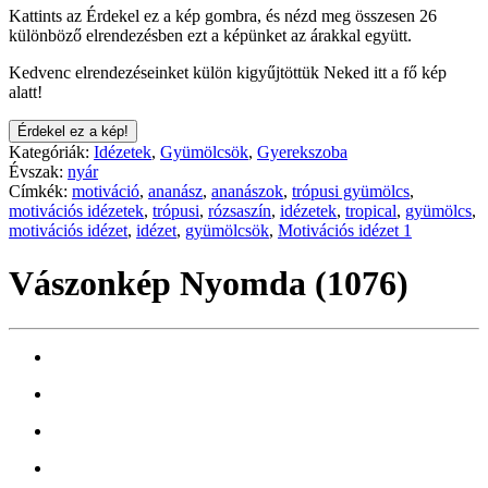
Kattints az Érdekel ez a kép gombra, és nézd meg összesen 26
különböző elrendezésben ezt a képünket az árakkal együtt.
Kedvenc elrendezéseinket külön kigyűjtöttük Neked itt a fő kép
alatt!
Érdekel ez a kép!
Kategóriák:
Idézetek
,
Gyümölcsök
,
Gyerekszoba
Évszak:
nyár
Címkék:
motiváció
,
ananász
,
ananászok
,
trópusi gyümölcs
,
motivációs idézetek
,
trópusi
,
rózsaszín
,
idézetek
,
tropical
,
gyümölcs
,
motivációs idézet
,
idézet
,
gyümölcsök
,
Motivációs idézet 1
Vászonkép Nyomda (1076)