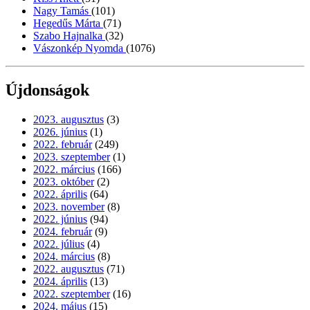
Nagy Tamás
(101)
Hegedűs Márta
(71)
Szabo Hajnalka
(32)
Vászonkép Nyomda
(1076)
Újdonságok
2023. augusztus
(3)
2026. június
(1)
2022. február
(249)
2023. szeptember
(1)
2022. március
(166)
2023. október
(2)
2022. április
(64)
2023. november
(8)
2022. június
(94)
2024. február
(9)
2022. július
(4)
2024. március
(8)
2022. augusztus
(71)
2024. április
(13)
2022. szeptember
(16)
2024. május
(15)