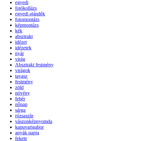
egyedi
fotókollázs
egyedi ajándék
fotomontázs
képmontázs
kék
absztrakt
idézet
idézetek
nyár
virág
Absztrakt festmény
virágok
tavasz
festmény
zöld
növény
fehér
nőnap
sárga
rózsaszín
vászonképnyomda
kapuvarigabor
anyák napja
fekete