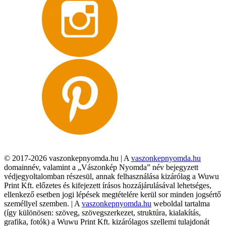
© 2017-2026 vaszonkepnyomda.hu | A
vaszonkepnyomda.hu
domainnév, valamint a „Vászonkép Nyomda” név bejegyzett
védjegyoltalomban részesül, annak felhasználása kizárólag a Wuwu
Print Kft. előzetes és kifejezett írásos hozzájárulásával lehetséges,
ellenkező esetben jogi lépések megtételére kerül sor minden jogsértő
személlyel szemben. | A
vaszonkepnyomda.hu
weboldal tartalma
(így különösen: szöveg, szövegszerkezet, struktúra, kialakítás,
grafika, fotók) a Wuwu Print Kft. kizárólagos szellemi tulajdonát