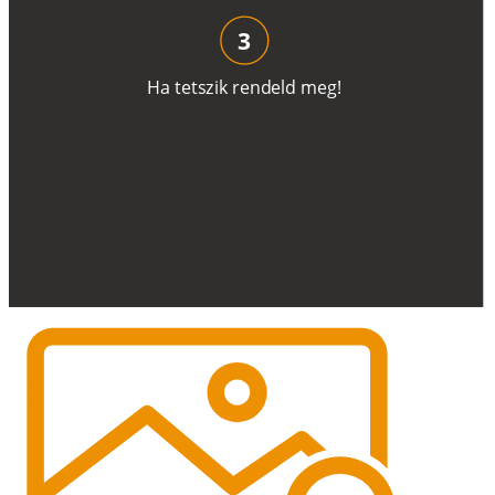
3
H
a
t
e
t
s
z
i
k
r
e
n
d
el
d
m
e
g
!