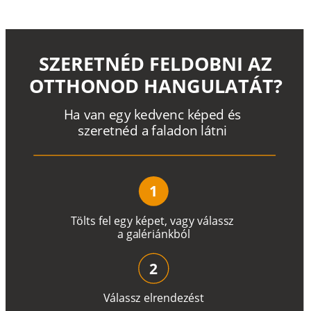
SZERETNÉD FELDOBNI AZ
OTTHONOD HANGULATÁT?
H
a
v
a
n
e
g
y
k
e
d
v
e
n
c
k
é
p
e
d
é
s
s
z
e
r
e
t
n
é
d a
f
a
l
a
d
o
n
l
á
t
n
i
1
T
ö
l
t
s
f
e
l
e
g
y
k
é
pe
t
,
v
a
g
y
v
á
l
a
ss
z
a
g
a
lé
r
i
án
k
b
ó
l
2
V
á
l
a
ss
z
e
l
r
e
n
d
e
z
é
s
t