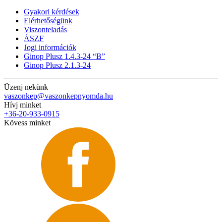
Gyakori kérdések
Elérhetőségünk
Viszonteladás
ÁSZF
Jogi információk
Ginop Plusz 1.4.3-24 “B”
Ginop Plusz 2.1.3-24
Üzenj nekünk
vaszonkep@vaszonkepnyomda.hu
Hívj minket
+36-20-933-0915
Kövess minket