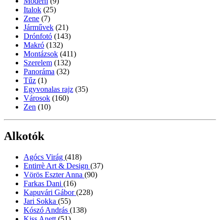
Modern
(9)
Italok
(25)
Zene
(7)
Járművek
(21)
Drónfotó
(143)
Makró
(132)
Montázsok
(411)
Szerelem
(132)
Panoráma
(32)
Tűz
(1)
Egyvonalas rajz
(35)
Városok
(160)
Zen
(10)
Alkotók
Agócs Virág
(418)
Entirrè Art & Design
(37)
Vörös Eszter Anna
(90)
Farkas Dani
(16)
Kapuvári Gábor
(228)
Jari Sokka
(55)
Kószó András
(138)
Kiss Anett
(51)