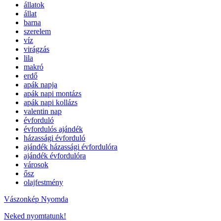
állatok
állat
barna
szerelem
víz
virágzás
lila
makró
erdő
apák napja
apák napi montázs
apák napi kollázs
valentin nap
évforduló
évfordulós ajándék
házassági évforduló
ajándék házassági évfordulóra
ajándék évfordulóra
városok
ősz
olajfestmény
Vászonkép Nyomda
Neked nyomtatunk!