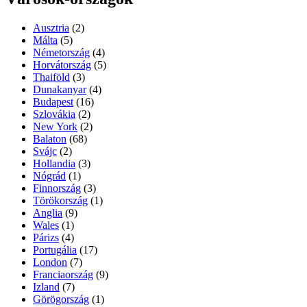
Ausztria
(2)
Málta
(5)
Németország
(4)
Horvátország
(5)
Thaiföld
(3)
Dunakanyar
(4)
Budapest
(16)
Szlovákia
(2)
New York
(2)
Balaton
(68)
Svájc
(2)
Hollandia
(3)
Nógrád
(1)
Finnország
(3)
Törökország
(1)
Anglia
(9)
Wales
(1)
Párizs
(4)
Portugália
(17)
London
(7)
Franciaország
(9)
Izland
(7)
Görögország
(1)