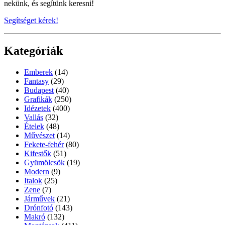
nekünk, és segítünk keresni!
Segítséget kérek!
Kategóriák
Emberek
(14)
Fantasy
(29)
Budapest
(40)
Grafikák
(250)
Idézetek
(400)
Vallás
(32)
Ételek
(48)
Művészet
(14)
Fekete-fehér
(80)
Kifestők
(51)
Gyümölcsök
(19)
Modern
(9)
Italok
(25)
Zene
(7)
Járművek
(21)
Drónfotó
(143)
Makró
(132)