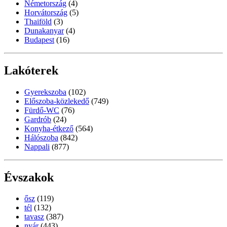
Németország
(4)
Horvátország
(5)
Thaiföld
(3)
Dunakanyar
(4)
Budapest
(16)
Lakóterek
Gyerekszoba
(102)
Előszoba-közlekedő
(749)
Fürdő-WC
(76)
Gardrób
(24)
Konyha-étkező
(564)
Hálószoba
(842)
Nappali
(877)
Évszakok
ősz
(119)
tél
(132)
tavasz
(387)
nyár
(443)