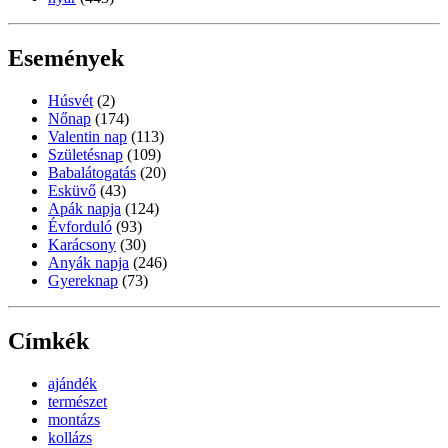
Események
Húsvét
(2)
Nőnap
(174)
Valentin nap
(113)
Születésnap
(109)
Babalátogatás
(20)
Esküvő
(43)
Apák napja
(124)
Évforduló
(93)
Karácsony
(30)
Anyák napja
(246)
Gyereknap
(73)
Címkék
ajándék
természet
montázs
kollázs