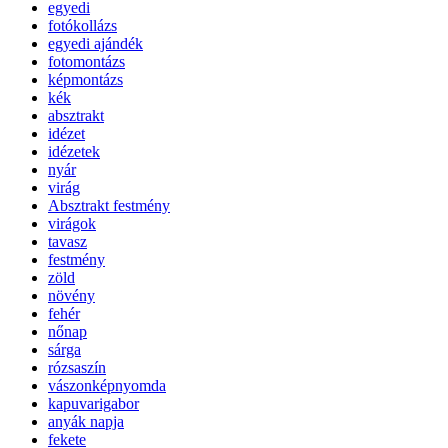
egyedi
fotókollázs
egyedi ajándék
fotomontázs
képmontázs
kék
absztrakt
idézet
idézetek
nyár
virág
Absztrakt festmény
virágok
tavasz
festmény
zöld
növény
fehér
nőnap
sárga
rózsaszín
vászonképnyomda
kapuvarigabor
anyák napja
fekete