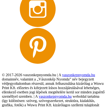
© 2017-2026 vaszonkepnyomda.hu | A
vaszonkepnyomda.hu
domainnév, valamint a „Vászonkép Nyomda” név bejegyzett
védjegyoltalomban részesül, annak felhasználása kizárólag a Wuwu
Print Kft. előzetes és kifejezett írásos hozzájárulásával lehetséges,
ellenkező esetben jogi lépések megtételére kerül sor minden jogsértő
személlyel szemben. | A
vaszonkepnyomda.hu
weboldal tartalma
(így különösen: szöveg, szövegszerkezet, struktúra, kialakítás,
grafika, fotók) a Wuwu Print Kft. kizárólagos szellemi tulajdonát