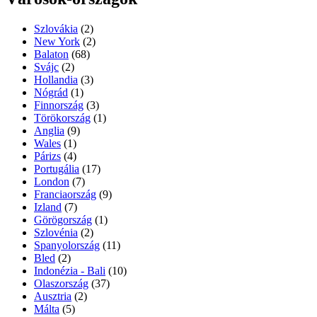
Szlovákia
(2)
New York
(2)
Balaton
(68)
Svájc
(2)
Hollandia
(3)
Nógrád
(1)
Finnország
(3)
Törökország
(1)
Anglia
(9)
Wales
(1)
Párizs
(4)
Portugália
(17)
London
(7)
Franciaország
(9)
Izland
(7)
Görögország
(1)
Szlovénia
(2)
Spanyolország
(11)
Bled
(2)
Indonézia - Bali
(10)
Olaszország
(37)
Ausztria
(2)
Málta
(5)