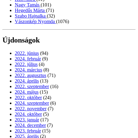
Nagy Tamás
(101)
Hegedűs Márta
(71)
Szabo Hajnalka
(32)
Vászonkép Nyomda
(1076)
Újdonságok
2022. június
(94)
2024. február
(9)
2022. július
(4)
2024. március
(8)
2022. augusztus
(71)
2024. április
(13)
2022. szeptember
(16)
2024. május
(15)
2022. október
(24)
2024. szeptember
(6)
2022. november
(7)
2024. október
(5)
2023. január
(17)
2024. december
(7)
2023. február
(15)
2025. április
(2)