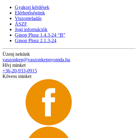
Gyakori kérdések
Elérhetőségünk
Viszonteladás
ÁSZF
Jogi információk
Ginop Plusz 1.4.3-24 “B”
Ginop Plusz 2.1.3-24
Üzenj nekünk
vaszonkep@vaszonkepnyomda.hu
Hívj minket
+36-20-933-0915
Kövess minket