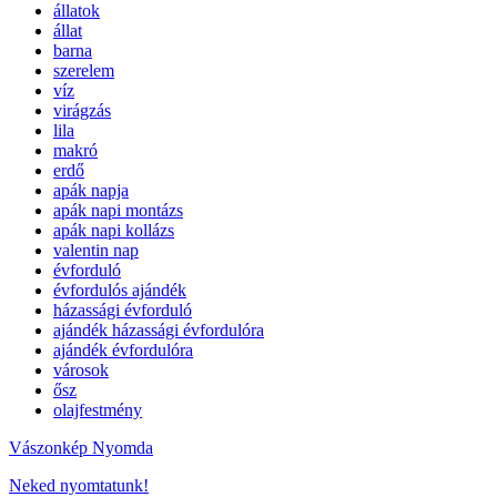
állatok
állat
barna
szerelem
víz
virágzás
lila
makró
erdő
apák napja
apák napi montázs
apák napi kollázs
valentin nap
évforduló
évfordulós ajándék
házassági évforduló
ajándék házassági évfordulóra
ajándék évfordulóra
városok
ősz
olajfestmény
Vászonkép Nyomda
Neked nyomtatunk!