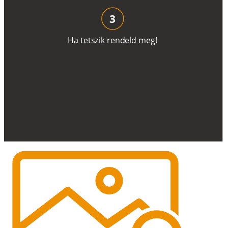
3
H
a
t
e
t
s
z
i
k
r
e
n
d
el
d
m
e
g
!