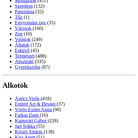
Montázsok
(411)
Szerelem
(132)
Panoráma
(32)
Tűz
(1)
Egyvonalas rajz
(35)
Városok
(160)
Zen
(10)
Virágok
(249)
Állatok
(172)
Esküvő
(45)
Természet
(488)
Absztrakt
(335)
Gyerekszoba
(87)
Alkotók
Agócs Virág
(418)
Entirrè Art & Design
(37)
Vörös Eszter Anna
(90)
Farkas Dani
(16)
Kapuvári Gábor
(228)
Jari Sokka
(55)
Kószó András
(138)
Kiss Anett
(51)