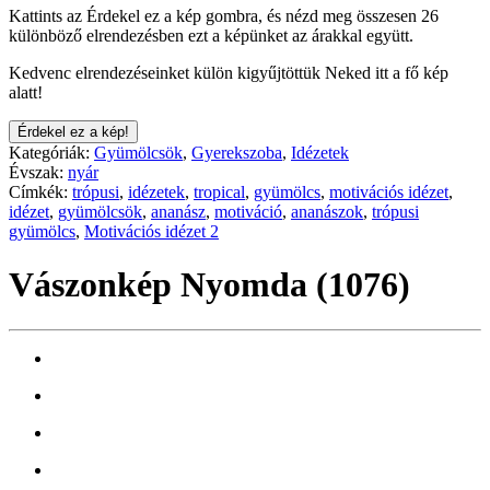
Kattints az Érdekel ez a kép gombra, és nézd meg összesen 26
különböző elrendezésben ezt a képünket az árakkal együtt.
Kedvenc elrendezéseinket külön kigyűjtöttük Neked itt a fő kép
alatt!
Érdekel ez a kép!
Kategóriák:
Gyümölcsök
,
Gyerekszoba
,
Idézetek
Évszak:
nyár
Címkék:
trópusi
,
idézetek
,
tropical
,
gyümölcs
,
motivációs idézet
,
idézet
,
gyümölcsök
,
ananász
,
motiváció
,
ananászok
,
trópusi
gyümölcs
,
Motivációs idézet 2
Vászonkép Nyomda (1076)