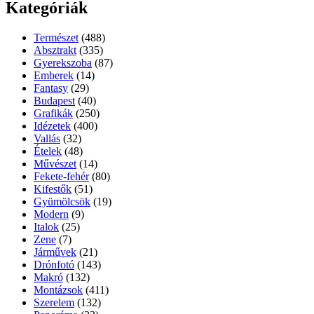
Kategóriák
Természet
(488)
Absztrakt
(335)
Gyerekszoba
(87)
Emberek
(14)
Fantasy
(29)
Budapest
(40)
Grafikák
(250)
Idézetek
(400)
Vallás
(32)
Ételek
(48)
Művészet
(14)
Fekete-fehér
(80)
Kifestők
(51)
Gyümölcsök
(19)
Modern
(9)
Italok
(25)
Zene
(7)
Járművek
(21)
Drónfotó
(143)
Makró
(132)
Montázsok
(411)
Szerelem
(132)