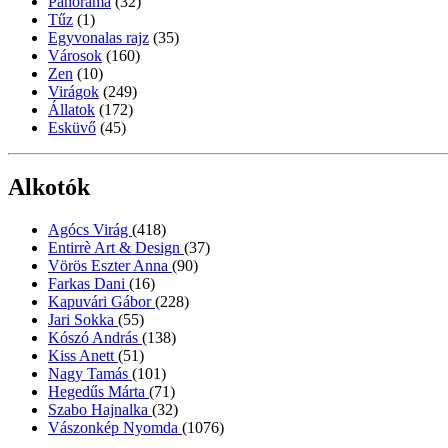
Panoráma
(32)
Tűz
(1)
Egyvonalas rajz
(35)
Városok
(160)
Zen
(10)
Virágok
(249)
Állatok
(172)
Esküvő
(45)
Alkotók
Agócs Virág
(418)
Entirrè Art & Design
(37)
Vörös Eszter Anna
(90)
Farkas Dani
(16)
Kapuvári Gábor
(228)
Jari Sokka
(55)
Kószó András
(138)
Kiss Anett
(51)
Nagy Tamás
(101)
Hegedűs Márta
(71)
Szabo Hajnalka
(32)
Vászonkép Nyomda
(1076)