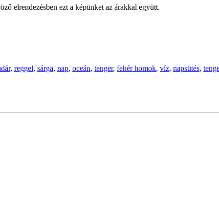
öző elrendezésben ezt a képünket az árakkal együtt.
dár
,
reggel
,
sárga
,
nap
,
oceán
,
tenger
,
fehér homok
,
víz
,
napsütés
,
tenge