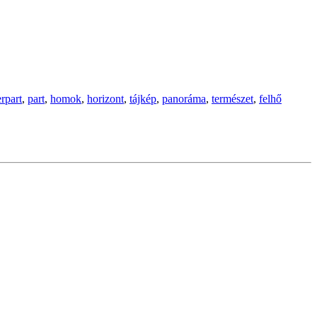
rpart
,
part
,
homok
,
horizont
,
tájkép
,
panoráma
,
természet
,
felhő