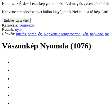
Kattints az Érdekel ez a kép gombra, és nézd meg összesen 26 különb
Kedvenc elrendezéseinket külön kigyűjtöttük Neked itt a fő kép alatt!
Érdekel ez a kép!
Kategória:
Természet
Évszak:
nyár
Címkék:
kilátás
,
barna
,
ég
,
Napkelte a tengerparton
,
kék
,
napkelte
,
ma
Vászonkép Nyomda (1076)