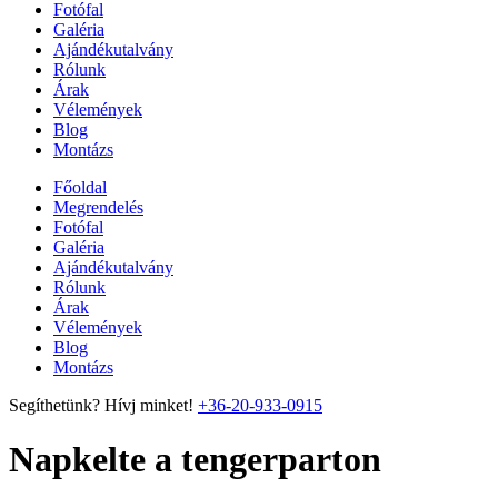
Fotófal
Galéria
Ajándékutalvány
Rólunk
Árak
Vélemények
Blog
Montázs
Főoldal
Megrendelés
Fotófal
Galéria
Ajándékutalvány
Rólunk
Árak
Vélemények
Blog
Montázs
Segíthetünk? Hívj minket!
+36-20-933-0915
Napkelte a tengerparton