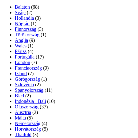
Balaton
(68)
Svájc
(2)
Hollandia
(3)
Nógrád
(1)
Finnország
(3)
Törökország
(1)
Anglia
(9)
Wales
(1)
Párizs
(4)
Portugália
(17)
London
(7)
Franciaország
(9)
Izland
(7)
Görögország
(1)
Szlovénia
(2)
Spanyolország
(11)
Bled
(2)
Indonézia - Bali
(10)
Olaszország
(37)
Ausztria
(2)
Málta
(5)
Németország
(4)
Horvátország
(5)
Thaiföld
(3)