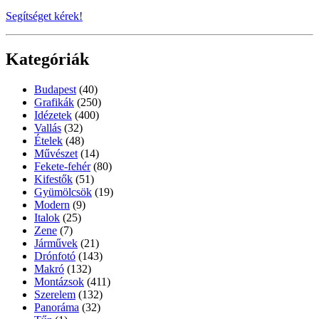
Segítséget kérek!
Kategóriák
Budapest
(40)
Grafikák
(250)
Idézetek
(400)
Vallás
(32)
Ételek
(48)
Művészet
(14)
Fekete-fehér
(80)
Kifestők
(51)
Gyümölcsök
(19)
Modern
(9)
Italok
(25)
Zene
(7)
Járművek
(21)
Drónfotó
(143)
Makró
(132)
Montázsok
(411)
Szerelem
(132)
Panoráma
(32)