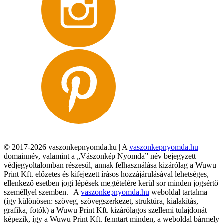
© 2017-2026 vaszonkepnyomda.hu | A
vaszonkepnyomda.hu
domainnév, valamint a „Vászonkép Nyomda” név bejegyzett
védjegyoltalomban részesül, annak felhasználása kizárólag a Wuwu
Print Kft. előzetes és kifejezett írásos hozzájárulásával lehetséges,
ellenkező esetben jogi lépések megtételére kerül sor minden jogsértő
személlyel szemben. | A
vaszonkepnyomda.hu
weboldal tartalma
(így különösen: szöveg, szövegszerkezet, struktúra, kialakítás,
grafika, fotók) a Wuwu Print Kft. kizárólagos szellemi tulajdonát
képezik, így a Wuwu Print Kft. fenntart minden, a weboldal bármely