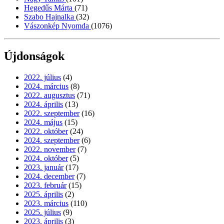
Hegedűs Márta
(71)
Szabo Hajnalka
(32)
Vászonkép Nyomda
(1076)
Újdonságok
2022. július
(4)
2024. március
(8)
2022. augusztus
(71)
2024. április
(13)
2022. szeptember
(16)
2024. május
(15)
2022. október
(24)
2024. szeptember
(6)
2022. november
(7)
2024. október
(5)
2023. január
(17)
2024. december
(7)
2023. február
(15)
2025. április
(2)
2023. március
(110)
2025. július
(9)
2023. április
(3)