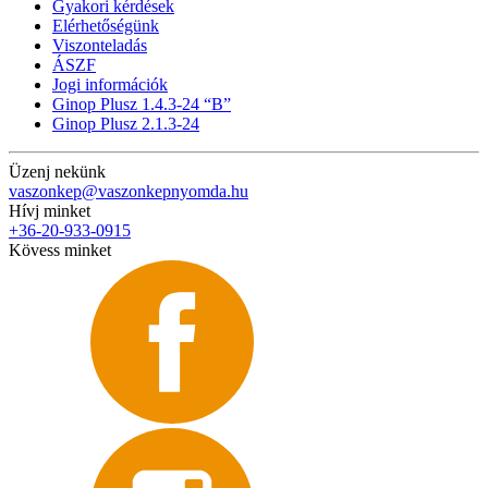
Gyakori kérdések
Elérhetőségünk
Viszonteladás
ÁSZF
Jogi információk
Ginop Plusz 1.4.3-24 “B”
Ginop Plusz 2.1.3-24
Üzenj nekünk
vaszonkep@vaszonkepnyomda.hu
Hívj minket
+36-20-933-0915
Kövess minket