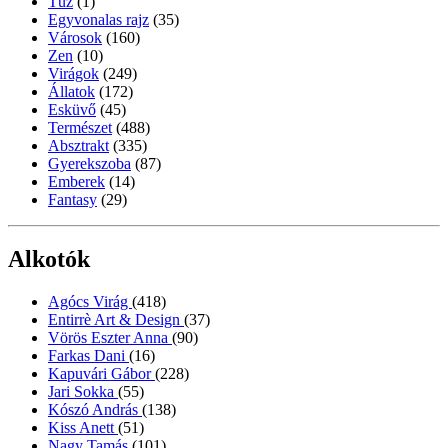
Tűz
(1)
Egyvonalas rajz
(35)
Városok
(160)
Zen
(10)
Virágok
(249)
Állatok
(172)
Esküvő
(45)
Természet
(488)
Absztrakt
(335)
Gyerekszoba
(87)
Emberek
(14)
Fantasy
(29)
Alkotók
Agócs Virág
(418)
Entirrè Art & Design
(37)
Vörös Eszter Anna
(90)
Farkas Dani
(16)
Kapuvári Gábor
(228)
Jari Sokka
(55)
Kószó András
(138)
Kiss Anett
(51)
Nagy Tamás
(101)