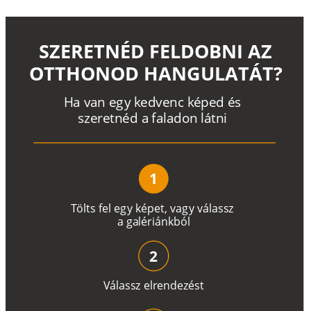
SZERETNÉD FELDOBNI AZ
OTTHONOD HANGULATÁT?
H
a
v
a
n
e
g
y
k
e
d
v
e
n
c
k
é
p
e
d
é
s
s
z
e
r
e
t
n
é
d a
f
a
l
a
d
o
n
l
á
t
n
i
1
T
ö
l
t
s
f
e
l
e
g
y
k
é
pe
t
,
v
a
g
y
v
á
l
a
ss
z
a
g
a
lé
r
i
án
k
b
ó
l
2
V
á
l
a
ss
z
e
l
r
e
n
d
e
z
é
s
t