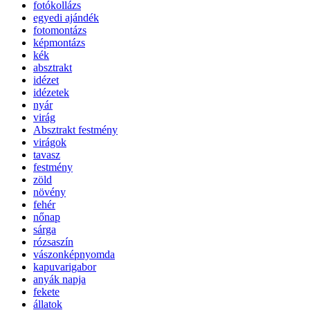
fotókollázs
egyedi ajándék
fotomontázs
képmontázs
kék
absztrakt
idézet
idézetek
nyár
virág
Absztrakt festmény
virágok
tavasz
festmény
zöld
növény
fehér
nőnap
sárga
rózsaszín
vászonképnyomda
kapuvarigabor
anyák napja
fekete
állatok