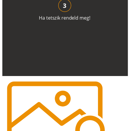
3
H
a
t
e
t
s
z
i
k
r
e
n
d
el
d
m
e
g
!