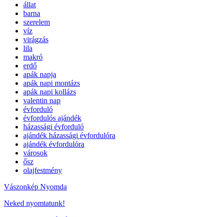
állat
barna
szerelem
víz
virágzás
lila
makró
erdő
apák napja
apák napi montázs
apák napi kollázs
valentin nap
évforduló
évfordulós ajándék
házassági évforduló
ajándék házassági évfordulóra
ajándék évfordulóra
városok
ősz
olajfestmény
Vászonkép Nyomda
Neked nyomtatunk!