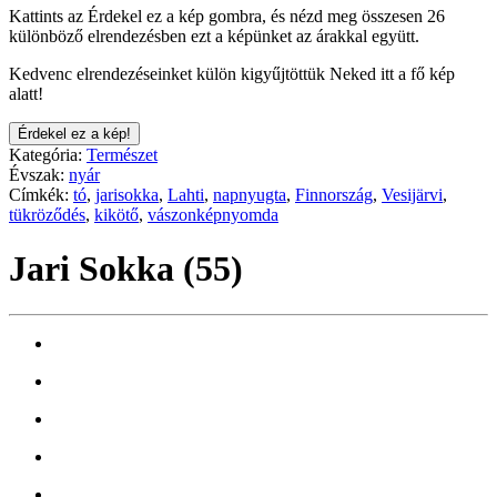
Kattints az Érdekel ez a kép gombra, és nézd meg összesen 26
különböző elrendezésben ezt a képünket az árakkal együtt.
Kedvenc elrendezéseinket külön kigyűjtöttük Neked itt a fő kép
alatt!
Érdekel ez a kép!
Kategória:
Természet
Évszak:
nyár
Címkék:
tó
,
jarisokka
,
Lahti
,
napnyugta
,
Finnország
,
Vesijärvi
,
tükröződés
,
kikötő
,
vászonképnyomda
Jari Sokka (55)