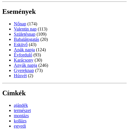
Események
Nőnap
(174)
Valentin nap
(113)
Születésnap
(109)
Babalátogatás
(20)
Esküvő
(43)
Apák napja
(124)
Évforduló
(93)
Karácsony
(30)
Anyák napja
(246)
Gyereknap
(73)
Húsvét
(2)
Címkék
ajándék
természet
montázs
kollázs
egyedi