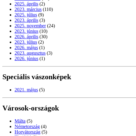
2025. április
(2)
2023. március
(110)
2025. július
(9)
2023. április
(3)
2025. november
(24)
2023. június
(10)
2026. április
(30)
2023. július
(2)
2026. május
(1)
2023. augusztus
(3)
2026. június
(1)
Speciális vászonképek
2021. május
(5)
Városok-országok
Málta
(5)
Németország
(4)
Horvátország
(5)