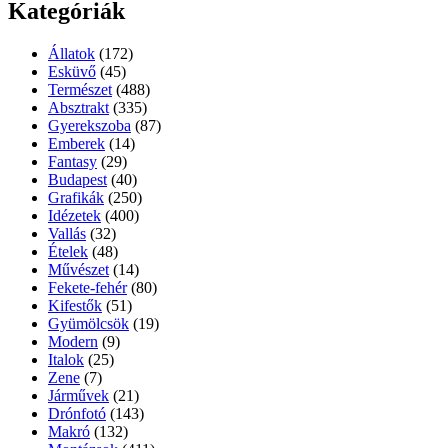
Kategóriák
Állatok
(172)
Esküvő
(45)
Természet
(488)
Absztrakt
(335)
Gyerekszoba
(87)
Emberek
(14)
Fantasy
(29)
Budapest
(40)
Grafikák
(250)
Idézetek
(400)
Vallás
(32)
Ételek
(48)
Művészet
(14)
Fekete-fehér
(80)
Kifestők
(51)
Gyümölcsök
(19)
Modern
(9)
Italok
(25)
Zene
(7)
Járművek
(21)
Drónfotó
(143)
Makró
(132)