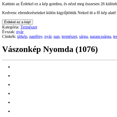
Kattints az Érdekel ez a kép gombra, és nézd meg összesen 26 különb
Kedvenc elrendezéseinket külön kigyűjtöttük Neked itt a fő kép alatt!
Érdekel ez a kép!
Kategória:
Természet
Évszak:
nyár
Címkék:
tájkép
,
napfény
,
nyár
,
nap
,
természet
,
sárga
,
narancssárga
,
te
Vászonkép Nyomda (1076)