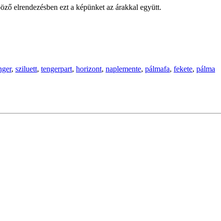
öző elrendezésben ezt a képünket az árakkal együtt.
nger
,
sziluett
,
tengerpart
,
horizont
,
naplemente
,
pálmafa
,
fekete
,
pálma