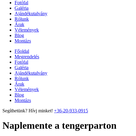
Fotófal
Galéria
Ajándékutalvány
Rólunk
Árak
Vélemények
Blog
Montázs
Főoldal
Megrendelés
Fotófal
Galéria
Ajándékutalvány
Rólunk
Árak
Vélemények
Blog
Montázs
Segíthetünk? Hívj minket!
+36-20-933-0915
Naplemente a tengerparton