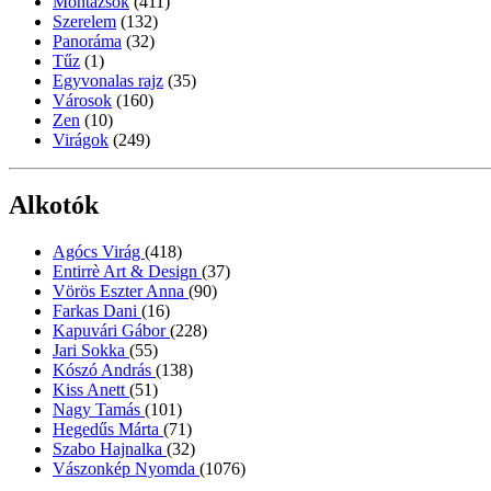
Montázsok
(411)
Szerelem
(132)
Panoráma
(32)
Tűz
(1)
Egyvonalas rajz
(35)
Városok
(160)
Zen
(10)
Virágok
(249)
Alkotók
Agócs Virág
(418)
Entirrè Art & Design
(37)
Vörös Eszter Anna
(90)
Farkas Dani
(16)
Kapuvári Gábor
(228)
Jari Sokka
(55)
Kószó András
(138)
Kiss Anett
(51)
Nagy Tamás
(101)
Hegedűs Márta
(71)
Szabo Hajnalka
(32)
Vászonkép Nyomda
(1076)