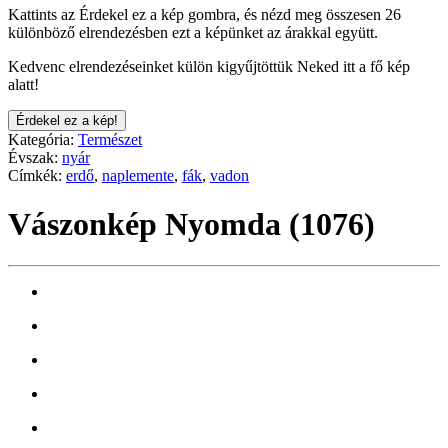
Kattints az Érdekel ez a kép gombra, és nézd meg összesen 26
különböző elrendezésben ezt a képünket az árakkal együtt.
Kedvenc elrendezéseinket külön kigyűjtöttük Neked itt a fő kép
alatt!
Érdekel ez a kép!
Kategória:
Természet
Évszak:
nyár
Címkék:
erdő
,
naplemente
,
fák
,
vadon
Vászonkép Nyomda (1076)