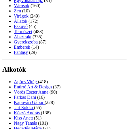
Egyvonalas rajz
(35)
Városok
(160)
Zen
(10)
Virágok
(249)
Állatok
(172)
Esküvő
(45)
Természet
(488)
Absztrakt
(335)
Gyerekszoba
(87)
Emberek
(14)
Fantasy
(29)
Alkotók
Agócs Virág
(418)
Entirrè Art & Design
(37)
Vörös Eszter Anna
(90)
Farkas Dani
(16)
Kapuvári Gábor
(228)
Jari Sokka
(55)
Kószó András
(138)
Kiss Anett
(51)
Nagy Tamás
(101)
Hegedűs Márta
(71)