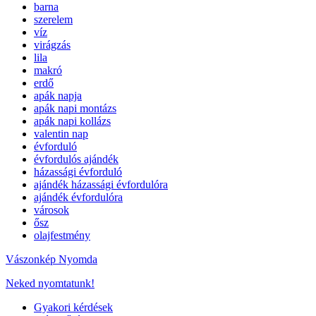
barna
szerelem
víz
virágzás
lila
makró
erdő
apák napja
apák napi montázs
apák napi kollázs
valentin nap
évforduló
évfordulós ajándék
házassági évforduló
ajándék házassági évfordulóra
ajándék évfordulóra
városok
ősz
olajfestmény
Vászonkép Nyomda
Neked nyomtatunk!
Gyakori kérdések