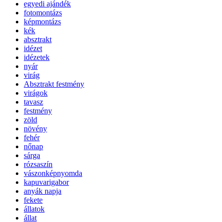
egyedi ajándék
fotomontázs
képmontázs
kék
absztrakt
idézet
idézetek
nyár
virág
Absztrakt festmény
virágok
tavasz
festmény
zöld
növény
fehér
nőnap
sárga
rózsaszín
vászonképnyomda
kapuvarigabor
anyák napja
fekete
állatok
állat