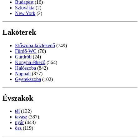
Budapest
(16)
Szlovákia
(2)
New York
(2)
Lakóterek
Előszoba-közlekedő
(749)
Fürdő-WC
(76)
Gardrób
(24)
Konyha-étkező
(564)
Hálószoba
(842)
Nappali
(877)
Gyerekszoba
(102)
Évszakok
tél
(132)
tavasz
(387)
nyár
(443)
ősz
(119)