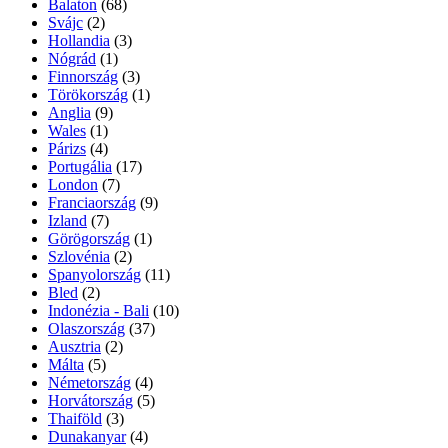
Balaton
(68)
Svájc
(2)
Hollandia
(3)
Nógrád
(1)
Finnország
(3)
Törökország
(1)
Anglia
(9)
Wales
(1)
Párizs
(4)
Portugália
(17)
London
(7)
Franciaország
(9)
Izland
(7)
Görögország
(1)
Szlovénia
(2)
Spanyolország
(11)
Bled
(2)
Indonézia - Bali
(10)
Olaszország
(37)
Ausztria
(2)
Málta
(5)
Németország
(4)
Horvátország
(5)
Thaiföld
(3)
Dunakanyar
(4)