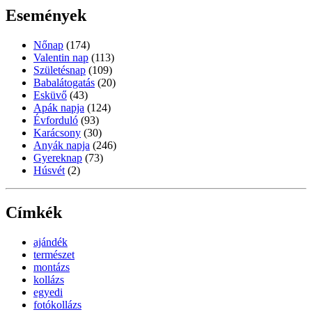
Események
Nőnap
(174)
Valentin nap
(113)
Születésnap
(109)
Babalátogatás
(20)
Esküvő
(43)
Apák napja
(124)
Évforduló
(93)
Karácsony
(30)
Anyák napja
(246)
Gyereknap
(73)
Húsvét
(2)
Címkék
ajándék
természet
montázs
kollázs
egyedi
fotókollázs