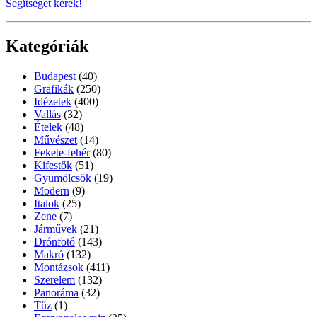
Segítséget kérek!
Kategóriák
Budapest
(40)
Grafikák
(250)
Idézetek
(400)
Vallás
(32)
Ételek
(48)
Művészet
(14)
Fekete-fehér
(80)
Kifestők
(51)
Gyümölcsök
(19)
Modern
(9)
Italok
(25)
Zene
(7)
Járművek
(21)
Drónfotó
(143)
Makró
(132)
Montázsok
(411)
Szerelem
(132)
Panoráma
(32)
Tűz
(1)