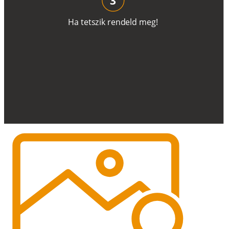
H
a
t
e
t
s
z
i
k
r
e
n
d
el
d
m
e
g
!