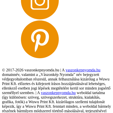
© 2017-2026 vaszonkepnyomda.hu | A
vaszonkepnyomda.hu
domainnév, valamint a „Vászonkép Nyomda” név bejegyzett
védjegyoltalomban részesül, annak felhasználása kizárólag a Wuwu
Print Kft. előzetes és kifejezett írásos hozzájárulásával lehetséges,
ellenkező esetben jogi lépések megtételére kerül sor minden jogsértő
személlyel szemben. | A
vaszonkepnyomda.hu
weboldal tartalma
(így különösen: szöveg, szövegszerkezet, struktúra, kialakítás,
grafika, fotók) a Wuwu Print Kft. kizárólagos szellemi tulajdonát
képezik, így a Wuwu Print Kft. fenntart minden, a weboldal bármely
részének bármilyen módszerrel történő másolásával, terjesztésével