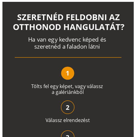
SZERETNÉD FELDOBNI AZ
OTTHONOD HANGULATÁT?
H
a
v
a
n
e
g
y
k
e
d
v
e
n
c
k
é
p
e
d
é
s
s
z
e
r
e
t
n
é
d a
f
a
l
a
d
o
n
l
á
t
n
i
1
T
ö
l
t
s
f
e
l
e
g
y
k
é
pe
t
,
v
a
g
y
v
á
l
a
ss
z
a
g
a
lé
r
i
án
k
b
ó
l
2
V
á
l
a
ss
z
e
l
r
e
n
d
e
z
é
s
t
3